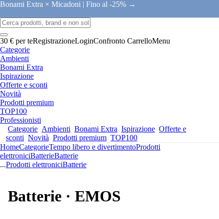
Bonami Extra × Micadoni |
Fino al -25% →
30 € per te
Registrazione
Login
Confronto
Carrello
Menu
Categorie
Ambienti
Bonami Extra
Ispirazione
Offerte e sconti
Novità
Prodotti premium
TOP100
Professionisti
Categorie
Ambienti
Bonami Extra
Ispirazione
Offerte e
sconti
Novità
Prodotti premium
TOP100
Home
Categorie
Tempo libero e divertimento
Prodotti
elettronici
Batterie
Batterie
...
Prodotti elettronici
Batterie
Batterie · EMOS