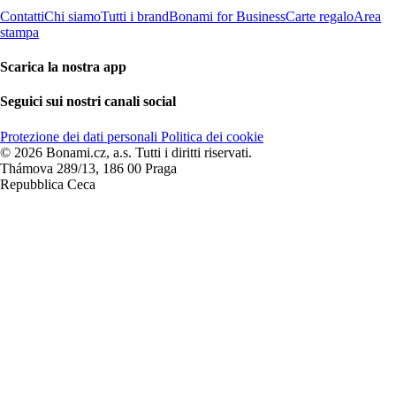
Contatti
Chi siamo
Tutti i brand
Bonami for Business
Carte regalo
Area
stampa
Scarica la nostra app
Seguici sui nostri canali social
Protezione dei dati personali
Politica dei cookie
© 2026 Bonami.cz, a.s. Tutti i diritti riservati.
Thámova 289/13, 186 00 Praga
Repubblica Ceca