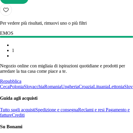
AGGIUNGI
Per vedere più risultati, rimuovi uno o più filtri
EMOS
1
Negozio online con migliaia di ispirazioni quotidiane e prodotti per
arredare la tua casa come piace a te.
Repubblica
Ceca
Polonia
Slovacchia
Romania
Ungheria
Croazia
Lituania
Lettonia
Slov
Guida agli acquisti
Tutto sugli acquisti
Spedizione e consegna
Reclami e resi
Pagamento e
fatture
Crediti
Su Bonami