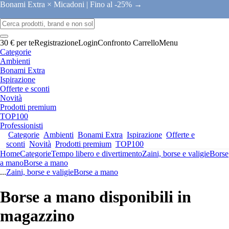
Bonami Extra × Micadoni |
Fino al -25% →
30 € per te
Registrazione
Login
Confronto
Carrello
Menu
Categorie
Ambienti
Bonami Extra
Ispirazione
Offerte e sconti
Novità
Prodotti premium
TOP100
Professionisti
Categorie
Ambienti
Bonami Extra
Ispirazione
Offerte e
sconti
Novità
Prodotti premium
TOP100
Home
Categorie
Tempo libero e divertimento
Zaini, borse e valigie
Borse
a mano
Borse a mano
...
Zaini, borse e valigie
Borse a mano
Borse a mano disponibili in
magazzino