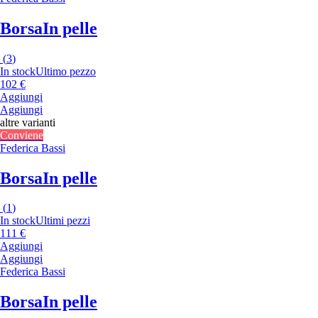
Borsa
In pelle
(
3
)
In stock
Ultimo pezzo
102 €
Aggiungi
Aggiungi
altre varianti
Conviene
Federica Bassi
Borsa
In pelle
(
1
)
In stock
Ultimi pezzi
111 €
Aggiungi
Aggiungi
Federica Bassi
Borsa
In pelle