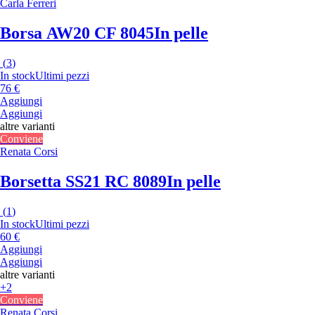
Carla Ferreri
Borsa AW20 CF 8045
In pelle
(
3
)
In stock
Ultimi pezzi
76 €
Aggiungi
Aggiungi
altre varianti
Conviene
Renata Corsi
Borsetta SS21 RC 8089
In pelle
(
1
)
In stock
Ultimi pezzi
60 €
Aggiungi
Aggiungi
altre varianti
+2
Conviene
Renata Corsi