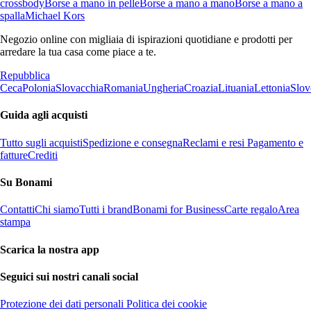
crossbody
Borse a mano in pelle
Borse a mano a mano
Borse a mano a
spalla
Michael Kors
Negozio online con migliaia di ispirazioni quotidiane e prodotti per
arredare la tua casa come piace a te.
Repubblica
Ceca
Polonia
Slovacchia
Romania
Ungheria
Croazia
Lituania
Lettonia
Slov
Guida agli acquisti
Tutto sugli acquisti
Spedizione e consegna
Reclami e resi
Pagamento e
fatture
Crediti
Su Bonami
Contatti
Chi siamo
Tutti i brand
Bonami for Business
Carte regalo
Area
stampa
Scarica la nostra app
Seguici sui nostri canali social
Protezione dei dati personali
Politica dei cookie