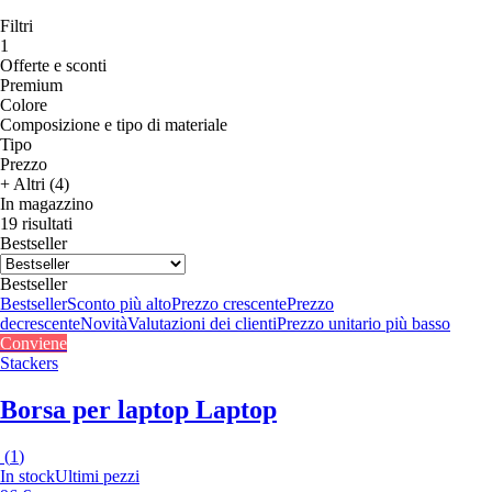
Filtri
1
Offerte e sconti
Premium
Colore
Composizione e tipo di materiale
Tipo
Prezzo
+ Altri (4)
In magazzino
19 risultati
Bestseller
Bestseller
Bestseller
Sconto più alto
Prezzo crescente
Prezzo
decrescente
Novità
Valutazioni dei clienti
Prezzo unitario più basso
Conviene
Stackers
Borsa per laptop Laptop
(
1
)
In stock
Ultimi pezzi