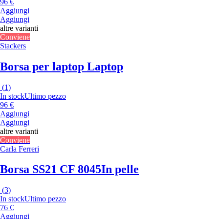
96 €
Aggiungi
Aggiungi
altre varianti
Conviene
Stackers
Borsa per laptop Laptop
(
1
)
In stock
Ultimo pezzo
96 €
Aggiungi
Aggiungi
altre varianti
Conviene
Carla Ferreri
Borsa SS21 CF 8045
In pelle
(
3
)
In stock
Ultimo pezzo
76 €
Aggiungi