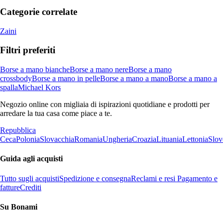
Categorie correlate
Zaini
Filtri preferiti
Borse a mano bianche
Borse a mano nere
Borse a mano
crossbody
Borse a mano in pelle
Borse a mano a mano
Borse a mano a
spalla
Michael Kors
Negozio online con migliaia di ispirazioni quotidiane e prodotti per
arredare la tua casa come piace a te.
Repubblica
Ceca
Polonia
Slovacchia
Romania
Ungheria
Croazia
Lituania
Lettonia
Slov
Guida agli acquisti
Tutto sugli acquisti
Spedizione e consegna
Reclami e resi
Pagamento e
fatture
Crediti
Su Bonami