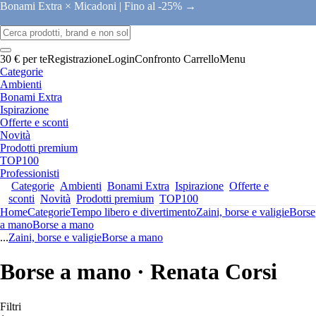
Bonami Extra × Micadoni |
Fino al -25% →
30 € per te
Registrazione
Login
Confronto
Carrello
Menu
Categorie
Ambienti
Bonami Extra
Ispirazione
Offerte e sconti
Novità
Prodotti premium
TOP100
Professionisti
Categorie
Ambienti
Bonami Extra
Ispirazione
Offerte e
sconti
Novità
Prodotti premium
TOP100
Home
Categorie
Tempo libero e divertimento
Zaini, borse e valigie
Borse
a mano
Borse a mano
...
Zaini, borse e valigie
Borse a mano
Borse a mano · Renata Corsi
Filtri