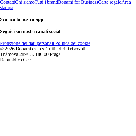
Contatti
Chi siamo
Tutti i brand
Bonami for Business
Carte regalo
Area
stampa
Scarica la nostra app
Seguici sui nostri canali social
Protezione dei dati personali
Politica dei cookie
© 2026 Bonami.cz, a.s. Tutti i diritti riservati.
Thámova 289/13, 186 00 Praga
Repubblica Ceca