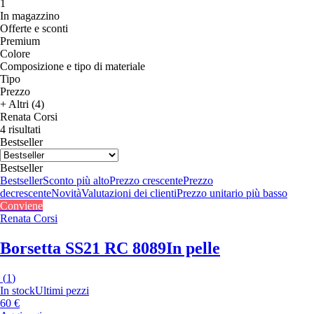
1
In magazzino
Offerte e sconti
Premium
Colore
Composizione e tipo di materiale
Tipo
Prezzo
+ Altri (4)
Renata Corsi
4 risultati
Bestseller
Bestseller
Bestseller
Sconto più alto
Prezzo crescente
Prezzo
decrescente
Novità
Valutazioni dei clienti
Prezzo unitario più basso
Conviene
Renata Corsi
Borsetta SS21 RC 8089
In pelle
(
1
)
In stock
Ultimi pezzi
60 €