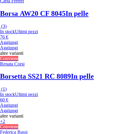
Carla Ferreri
Borsa AW20 CF 8045
In pelle
(
3
)
In stock
Ultimi pezzi
76 €
Aggiungi
Aggiungi
altre varianti
Conviene
Renata Corsi
Borsetta SS21 RC 8089
In pelle
(
1
)
In stock
Ultimi pezzi
60 €
Aggiungi
Aggiungi
altre varianti
+2
Conviene
Federica Bassi