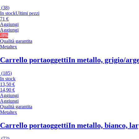
(
38
)
In stock
Ultimi pezzi
71 €
Aggiungi
Aggiungi
-9%
Qualità garantita
Metaltex
Carrello portaoggetti
In metallo, grigio/arg
(
185
)
In stock
13,50 €
14,90 €
Aggiungi
Aggiungi
Qualità garantita
Metaltex
Carrello portaoggetti
In metallo, bianco, la
(
72
)