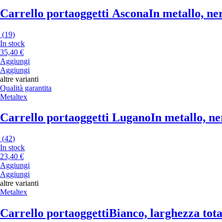
Carrello portaoggetti Ascona
In metallo, ne
(
19
)
In stock
35,40 €
Aggiungi
Aggiungi
altre varianti
Qualità garantita
Metaltex
Carrello portaoggetti Lugano
In metallo, ne
(
42
)
In stock
23,40 €
Aggiungi
Aggiungi
altre varianti
Metaltex
Carrello portaoggetti
Bianco, larghezza tota