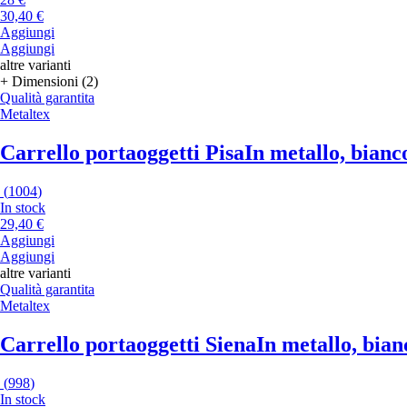
30,40 €
Aggiungi
Aggiungi
altre varianti
+ Dimensioni (2)
Qualità garantita
Metaltex
Carrello portaoggetti Pisa
In metallo, bianc
(
1004
)
In stock
29,40 €
Aggiungi
Aggiungi
altre varianti
Qualità garantita
Metaltex
Carrello portaoggetti Siena
In metallo, bian
(
998
)
In stock