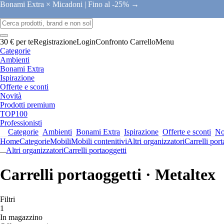
Bonami Extra × Micadoni |
Fino al -25% →
30 € per te
Registrazione
Login
Confronto
Carrello
Menu
Categorie
Ambienti
Bonami Extra
Ispirazione
Offerte e sconti
Novità
Prodotti premium
TOP100
Professionisti
Categorie
Ambienti
Bonami Extra
Ispirazione
Offerte e sconti
No
Home
Categorie
Mobili
Mobili contenitivi
Altri organizzatori
Carrelli port
...
Altri organizzatori
Carrelli portaoggetti
Carrelli portaoggetti · Metaltex
Filtri
1
In magazzino