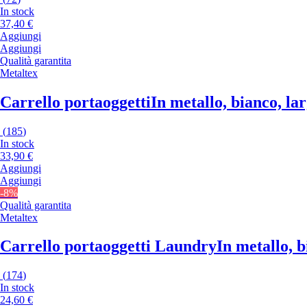
In stock
37,40 €
Aggiungi
Aggiungi
Qualità garantita
Metaltex
Carrello portaoggetti
In metallo, bianco, la
(
185
)
In stock
33,90 €
Aggiungi
Aggiungi
-8%
Qualità garantita
Metaltex
Carrello portaoggetti Laundry
In metallo, b
(
174
)
In stock
24,60 €