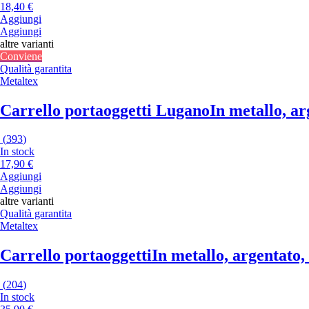
18,40 €
Aggiungi
Aggiungi
altre varianti
Conviene
Qualità garantita
Metaltex
Carrello portaoggetti Lugano
In metallo, ar
(
393
)
In stock
17,90 €
Aggiungi
Aggiungi
altre varianti
Qualità garantita
Metaltex
Carrello portaoggetti
In metallo, argentato,
(
204
)
In stock