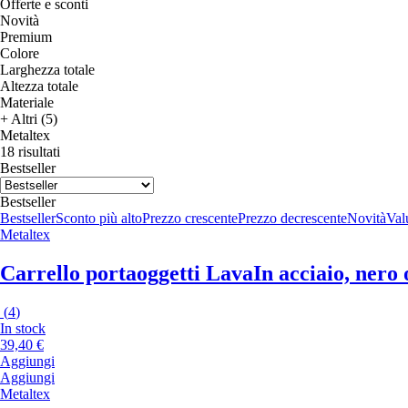
Offerte e sconti
Novità
Premium
Colore
Larghezza totale
Altezza totale
Materiale
+ Altri (5)
Metaltex
18 risultati
Bestseller
Bestseller
Bestseller
Sconto più alto
Prezzo crescente
Prezzo decrescente
Novità
Valu
Metaltex
Carrello portaoggetti Lava
In acciaio, nero
(
4
)
In stock
39,40 €
Aggiungi
Aggiungi
Metaltex