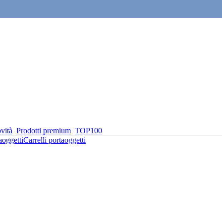
vità
Prodotti premium
TOP100
aoggetti
Carrelli portaoggetti