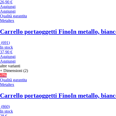
26,90 €
Aggiungi
Aggiungi
Qualità garantita
Metaltex
Carrello portaoggetti Fino
In metallo, bianc
(
691
)
In stock
37,90 €
Aggiungi
Aggiungi
altre varianti
+ Dimensioni (2)
-7%
Qualità garantita
Metaltex
Carrello portaoggetti Fino
In metallo, bianc
(
860
)
In stock
28 €