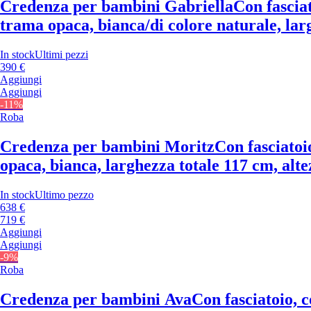
Credenza per bambini Gabriella
Con fasciat
trama opaca, bianca/di colore naturale, larg
In stock
Ultimi pezzi
390 €
Aggiungi
Aggiungi
-11%
Roba
Credenza per bambini Moritz
Con fasciatoi
opaca, bianca, larghezza totale 117 cm, alte
In stock
Ultimo pezzo
638 €
719 €
Aggiungi
Aggiungi
-9%
Roba
Credenza per bambini Ava
Con fasciatoio, c