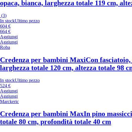
opaca, bianca, larghezza totale 119 cm, alte
(
3
)
In stock
Ultimo pezzo
604 €
664 €
Aggiungi
Aggiungi
Roba
Credenza per bambini Maxi
Con fasciatoio,
larghezza totale 120 cm, altezza totale 98 c
In stock
Ultimo pezzo
524 €
Aggiungi
Aggiungi
Marckeric
Credenza per bambini Max
In pino massicci
totale 80 cm, profondità totale 40 cm