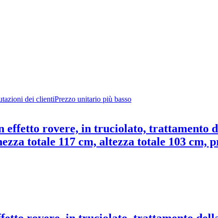
tazioni dei clienti
Prezzo unitario più basso
n effetto rovere, in truciolato, trattamento
ezza totale 117 cm, altezza totale 103 cm, p
ffetto rovere, in truciolato, trattamento del