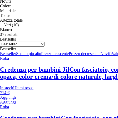
Novità
Colore
Materiale
Trama
Altezza totale
+ Altri (10)
Bianco
37 risultati
Bestseller
Bestseller
Bestseller
Sconto più alto
Prezzo crescente
Prezzo decrescente
Novità
Valu
Roba
Credenza per bambini Jil
Con fasciatoio, co
opaca, color crema/di colore naturale, largh
In stock
Ultimi pezzi
714 €
Aggiungi
Aggiungi
Roba
Credenza per bambini
Con fasciatoio, con e