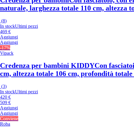
naturale, larghezza totale 110 cm, altezza t
(
8
)
In stock
Ultimi pezzi
469 €
Aggiungi
Aggiungi
-17%
Vipack
Credenza per bambini KIDDY
Con fasciatoi
cm, altezza totale 106 cm, profondità total
(
3
)
In stock
Ultimi pezzi
420 €
509 €
Aggiungi
Aggiungi
Conviene
Roba