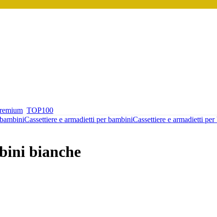
premium
TOP100
 bambini
Cassettiere e armadietti per bambini
Cassettiere e armadietti pe
bini bianche