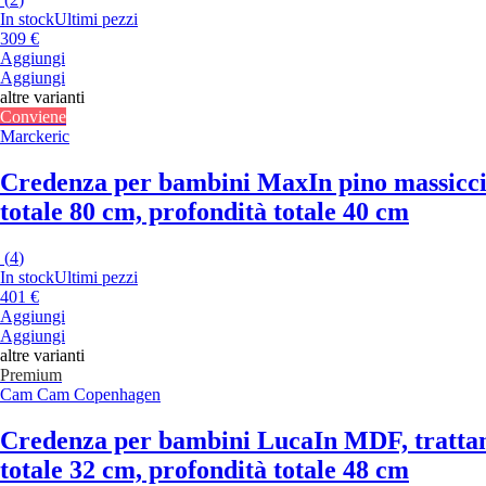
In stock
Ultimi pezzi
309 €
Aggiungi
Aggiungi
altre varianti
Conviene
Marckeric
Credenza per bambini Max
In pino massicci
totale 80 cm, profondità totale 40 cm
(
4
)
In stock
Ultimi pezzi
401 €
Aggiungi
Aggiungi
altre varianti
Premium
Cam Cam Copenhagen
Credenza per bambini Luca
In MDF, trattam
totale 32 cm, profondità totale 48 cm