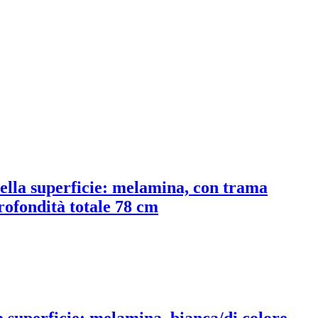
 della superficie: melamina, con trama
rofondità totale 78 cm
la superficie: melamina, bianca/di colore