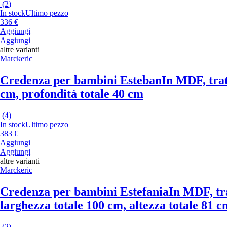
(
2
)
In stock
Ultimo pezzo
336 €
Aggiungi
Aggiungi
altre varianti
Marckeric
Credenza per bambini Esteban
In MDF, trat
cm, profondità totale 40 cm
(
4
)
In stock
Ultimo pezzo
383 €
Aggiungi
Aggiungi
altre varianti
Marckeric
Credenza per bambini Estefania
In MDF, tra
larghezza totale 100 cm, altezza totale 81 c
(
2
)