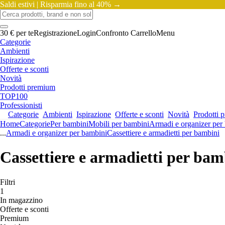
Saldi estivi |
Risparmia fino al 40% →
30 € per te
Registrazione
Login
Confronto
Carrello
Menu
Categorie
Ambienti
Ispirazione
Offerte e sconti
Novità
Prodotti premium
TOP100
Professionisti
Categorie
Ambienti
Ispirazione
Offerte e sconti
Novità
Prodotti 
Home
Categorie
Per bambini
Mobili per bambini
Armadi e organizer per
...
Armadi e organizer per bambini
Cassettiere e armadietti per bambini
Cassettiere e armadietti per bam
Filtri
1
In magazzino
Offerte e sconti
Premium