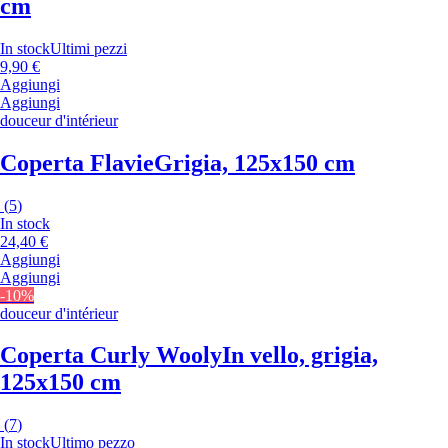
cm
In stock
Ultimi pezzi
9,90 €
Aggiungi
Aggiungi
douceur d'intérieur
Coperta Flavie
Grigia, 125x150 cm
(
5
)
In stock
24,40 €
Aggiungi
Aggiungi
-10%
douceur d'intérieur
Coperta Curly Wooly
In vello, grigia,
125x150 cm
(
7
)
In stock
Ultimo pezzo