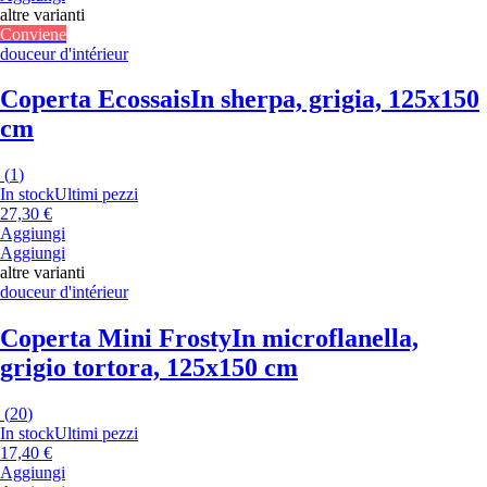
altre varianti
Conviene
douceur d'intérieur
Coperta Ecossais
In sherpa, grigia, 125x150
cm
(
1
)
In stock
Ultimi pezzi
27,30 €
Aggiungi
Aggiungi
altre varianti
douceur d'intérieur
Coperta Mini Frosty
In microflanella,
grigio tortora, 125x150 cm
(
20
)
In stock
Ultimi pezzi
17,40 €
Aggiungi