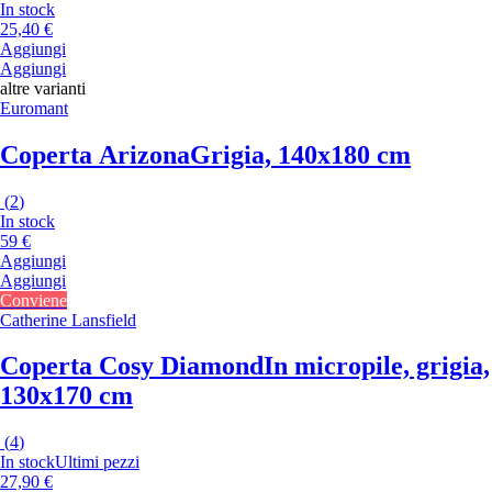
In stock
25,40 €
Aggiungi
Aggiungi
altre varianti
Euromant
Coperta Arizona
Grigia, 140x180 cm
(
2
)
In stock
59 €
Aggiungi
Aggiungi
Conviene
Catherine Lansfield
Coperta Cosy Diamond
In micropile, grigia,
130x170 cm
(
4
)
In stock
Ultimi pezzi
27,90 €