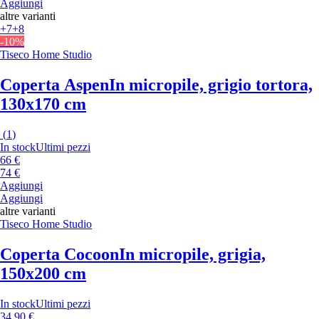
Aggiungi
altre varianti
+7
+8
-10%
Tiseco Home Studio
Coperta Aspen
In micropile, grigio tortora,
130x170 cm
(
1
)
In stock
Ultimi pezzi
66 €
74 €
Aggiungi
Aggiungi
altre varianti
Tiseco Home Studio
Coperta Cocoon
In micropile, grigia,
150x200 cm
In stock
Ultimi pezzi
34,90 €