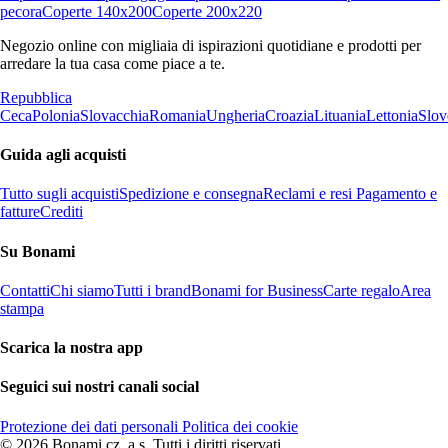
pecora
Coperte 140x200
Coperte 200x220
Negozio online con migliaia di ispirazioni quotidiane e prodotti per
arredare la tua casa come piace a te.
Repubblica
Ceca
Polonia
Slovacchia
Romania
Ungheria
Croazia
Lituania
Lettonia
Slov
Guida agli acquisti
Tutto sugli acquisti
Spedizione e consegna
Reclami e resi
Pagamento e
fatture
Crediti
Su Bonami
Contatti
Chi siamo
Tutti i brand
Bonami for Business
Carte regalo
Area
stampa
Scarica la nostra app
Seguici sui nostri canali social
Protezione dei dati personali
Politica dei cookie
© 2026 Bonami.cz, a.s. Tutti i diritti riservati.