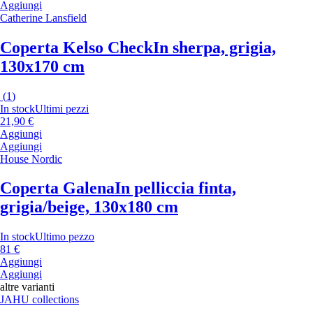
Aggiungi
Catherine Lansfield
Coperta Kelso Check
In sherpa, grigia,
130x170 cm
(
1
)
In stock
Ultimi pezzi
21,90 €
Aggiungi
Aggiungi
House Nordic
Coperta Galena
In pelliccia finta,
grigia/beige, 130x180 cm
In stock
Ultimo pezzo
81 €
Aggiungi
Aggiungi
altre varianti
JAHU collections