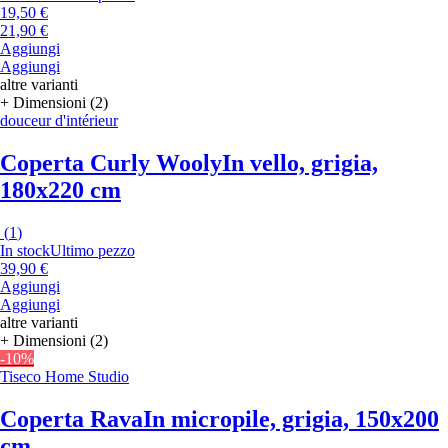
19,50 €
21,90 €
Aggiungi
Aggiungi
altre varianti
+ Dimensioni (2)
douceur d'intérieur
Coperta Curly Wooly
In vello, grigia,
180x220 cm
(
1
)
In stock
Ultimo pezzo
39,90 €
Aggiungi
Aggiungi
altre varianti
+ Dimensioni (2)
-10%
Tiseco Home Studio
Coperta Rava
In micropile, grigia, 150x200
cm