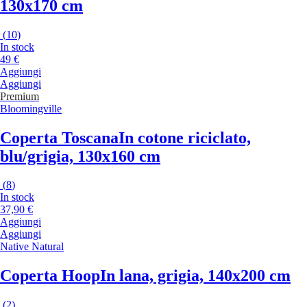
130x170 cm
(
10
)
In stock
49 €
Aggiungi
Aggiungi
Premium
Bloomingville
Coperta Toscana
In cotone riciclato,
blu/grigia, 130x160 cm
(
8
)
In stock
37,90 €
Aggiungi
Aggiungi
Native Natural
Coperta Hoop
In lana, grigia, 140x200 cm
(
2
)