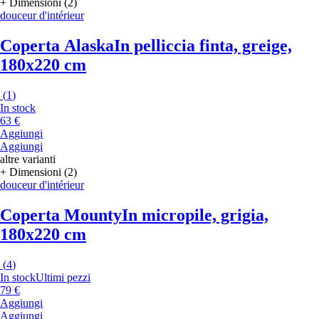
+ Dimensioni (2)
douceur d'intérieur
Coperta Alaska
In pelliccia finta, greige,
180x220 cm
(
1
)
In stock
63 €
Aggiungi
Aggiungi
altre varianti
+ Dimensioni (2)
douceur d'intérieur
Coperta Mounty
In micropile, grigia,
180x220 cm
(
4
)
In stock
Ultimi pezzi
79 €
Aggiungi
Aggiungi