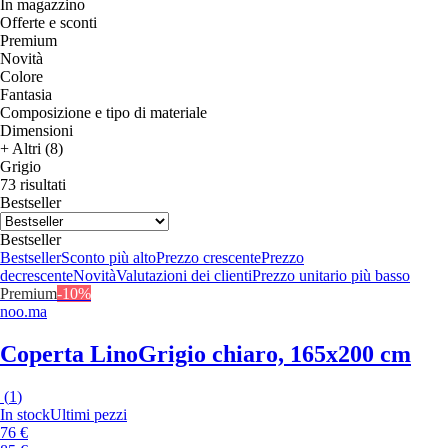
In magazzino
Offerte e sconti
Premium
Novità
Colore
Fantasia
Composizione e tipo di materiale
Dimensioni
+ Altri (8)
Grigio
73 risultati
Bestseller
Bestseller
Bestseller
Sconto più alto
Prezzo crescente
Prezzo
decrescente
Novità
Valutazioni dei clienti
Prezzo unitario più basso
Premium
-10%
noo.ma
Coperta Lino
Grigio chiaro, 165x200 cm
(
1
)
In stock
Ultimi pezzi
76 €