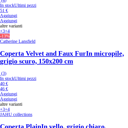
(
4
)
In stock
Ultimi pezzi
51 €
Aggiungi
Aggiungi
altre varianti
+3
+4
-13%
Catherine Lansfield
Coperta Velvet and Faux Fur
In micropile,
grigio scuro, 150x200 cm
(
3
)
In stock
Ultimi pezzi
40 €
46 €
Aggiungi
Aggiungi
altre varianti
+3
+4
JAHU collections
Coperta Plain
In vello, grigio chiaro,