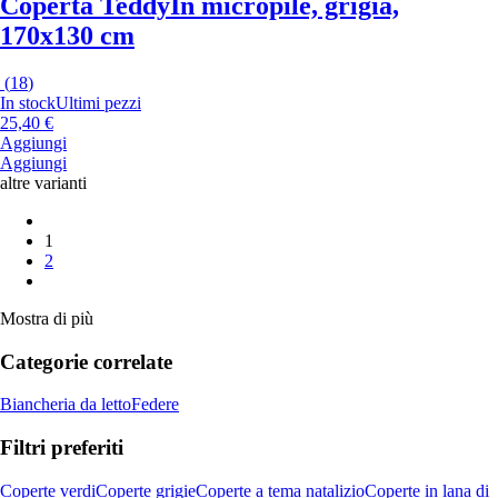
Coperta Teddy
In micropile, grigia,
170x130 cm
(
18
)
In stock
Ultimi pezzi
25,40 €
Aggiungi
Aggiungi
altre varianti
1
2
Mostra di più
Categorie correlate
Biancheria da letto
Federe
Filtri preferiti
Coperte verdi
Coperte grigie
Coperte a tema natalizio
Coperte in lana di