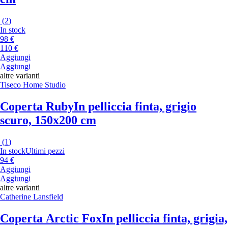
(
2
)
In stock
98 €
110 €
Aggiungi
Aggiungi
altre varianti
Tiseco Home Studio
Coperta Ruby
In pelliccia finta, grigio
scuro, 150x200 cm
(
1
)
In stock
Ultimi pezzi
94 €
Aggiungi
Aggiungi
altre varianti
Catherine Lansfield
Coperta Arctic Fox
In pelliccia finta, grigia,