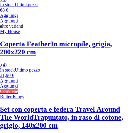
In stock
Ultimi pezzi
68 €
Aggiungi
Aggiungi
altre varianti
My House
Coperta Feather
In micropile, grigia,
200x220 cm
(
4
)
In stock
Ultimo pezzo
31,90 €
Aggiungi
Aggiungi
Conviene
Butter Kings
Set con coperta e federa Travel Around
The World
Trapuntato, in raso di cotone,
grigio, 140x200 cm