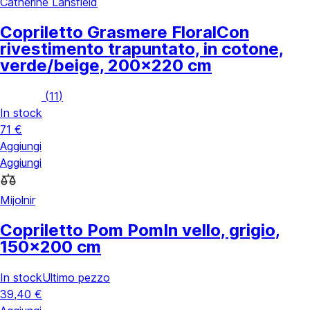
Catherine Lansfield
Copriletto Grasmere Floral
Con
rivestimento trapuntato, in cotone,
verde/beige, 200x220 cm
(
11
)
In stock
71 €
Aggiungi
Aggiungi
Mijolnir
Copriletto Pom Pom
In vello, grigio,
150x200 cm
In stock
Ultimo pezzo
39,40 €