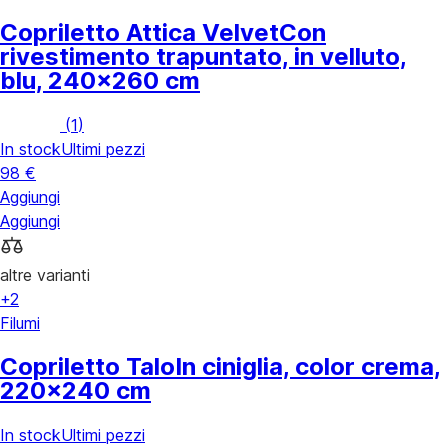
Copriletto Attica Velvet
Con
rivestimento trapuntato, in velluto,
blu, 240x260 cm
(
1
)
In stock
Ultimi pezzi
98 €
Aggiungi
Aggiungi
altre varianti
+2
Filumi
Copriletto Talo
In ciniglia, color crema,
220x240 cm
In stock
Ultimi pezzi