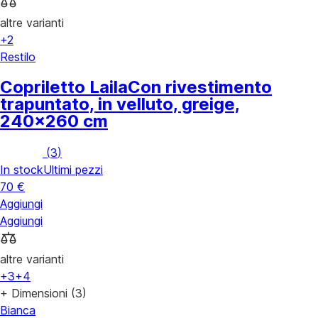
altre varianti
+2
Restilo
Copriletto Laila
Con rivestimento
trapuntato, in velluto, greige,
240x260 cm
(
3
)
In stock
Ultimi pezzi
70 €
Aggiungi
Aggiungi
altre varianti
+3
+4
+ Dimensioni (3)
Bianca