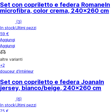
Set con copriletto e federa Romane
In
microfibra, color crema, 240x260 cm
(
3
)
In stock
Ultimi pezzi
59 €
Aggiungi
Aggiungi
altre varianti
+2
douceur d'intérieur
Set con copriletto e federa Joana
In
jersey, bianco/beige, 240x260 cm
(
6
)
In stock
Ultimi pezzi
75 €