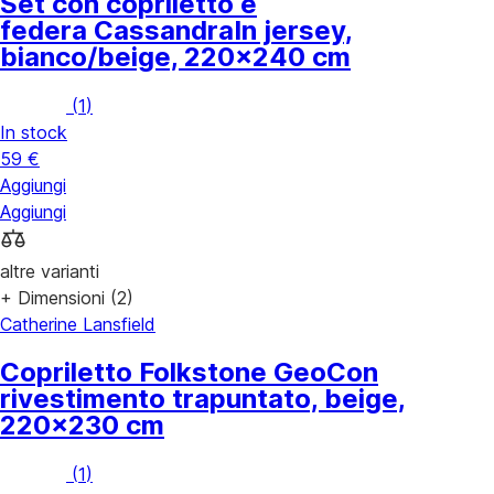
Set con copriletto e
federa Cassandra
In jersey,
bianco/beige, 220x240 cm
(
1
)
In stock
59 €
Aggiungi
Aggiungi
altre varianti
+ Dimensioni (2)
Catherine Lansfield
Copriletto Folkstone Geo
Con
rivestimento trapuntato, beige,
220x230 cm
(
1
)