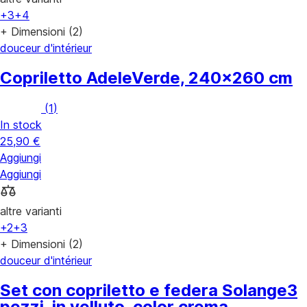
+3
+4
+ Dimensioni (2)
douceur d'intérieur
Copriletto Adele
Verde, 240x260 cm
(
1
)
In stock
25,90 €
Aggiungi
Aggiungi
altre varianti
+2
+3
+ Dimensioni (2)
douceur d'intérieur
Set con copriletto e federa Solange
3
pezzi, in velluto, color crema,