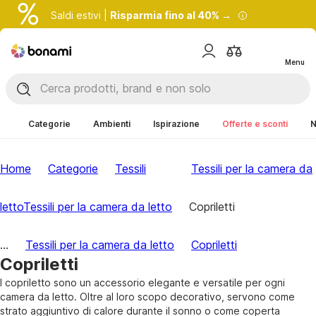
Saldi estivi |
Risparmia fino al 40% →
Menu
Categorie
Ambienti
Ispirazione
Offerte e sconti
N
Home
Categorie
Tessili
Tessili per la camera da
letto
Tessili per la camera da letto
Copriletti
...
Tessili per la camera da letto
Copriletti
Copriletti
I copriletto sono un accessorio elegante e versatile per ogni
camera da letto. Oltre al loro scopo decorativo, servono come
strato aggiuntivo di calore durante il sonno o come coperta