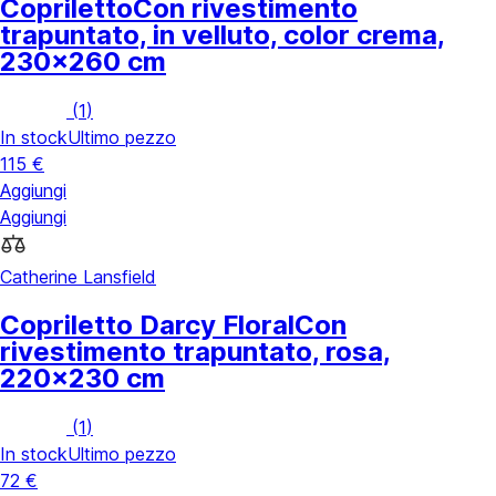
Copriletto
Con rivestimento
trapuntato, in velluto, color crema,
230x260 cm
(
1
)
In stock
Ultimo pezzo
115 €
Aggiungi
Aggiungi
Catherine Lansfield
Copriletto Darcy Floral
Con
rivestimento trapuntato, rosa,
220x230 cm
(
1
)
In stock
Ultimo pezzo
72 €