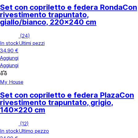
Set con copriletto e federa Ronda
Con
rivestimento trapuntato,
giallo/bianco, 220x240 cm
(
24
)
In stock
Ultimi pezzi
34,90 €
Aggiungi
Aggiungi
My House
Set con copriletto e federa Plaza
Con
rivestimento trapuntato, grigio,
140x220 cm
(
12
)
In stock
Ultimo pezzo