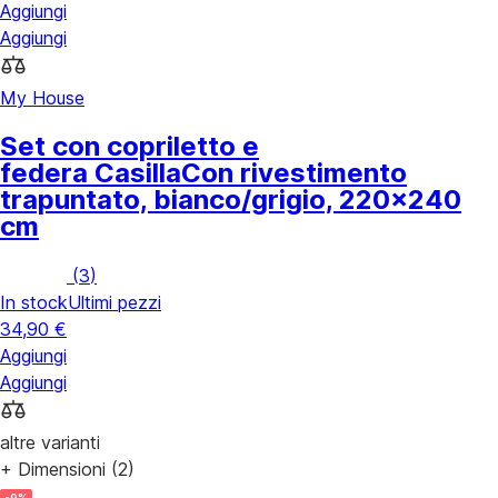
Aggiungi
Aggiungi
My House
Set con copriletto e
federa Casilla
Con rivestimento
trapuntato, bianco/grigio, 220x240
cm
(
3
)
In stock
Ultimi pezzi
34,90 €
Aggiungi
Aggiungi
altre varianti
+ Dimensioni (2)
-9%