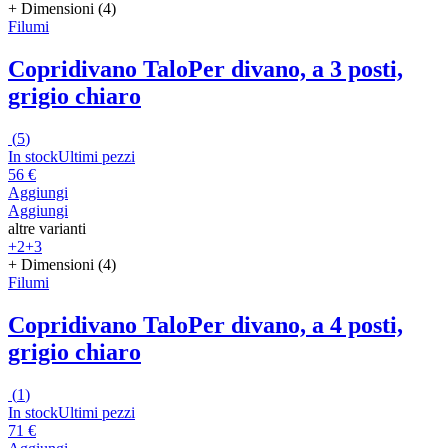
+ Dimensioni (4)
Filumi
Copridivano Talo
Per divano, a 3 posti,
grigio chiaro
(
5
)
In stock
Ultimi pezzi
56 €
Aggiungi
Aggiungi
altre varianti
+2
+3
+ Dimensioni (4)
Filumi
Copridivano Talo
Per divano, a 4 posti,
grigio chiaro
(
1
)
In stock
Ultimi pezzi
71 €