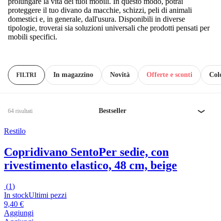
prolungare la vita dei tuoi mobili. In questo modo, potrai
proteggere il tuo divano da macchie, schizzi, peli di animali
domestici e, in generale, dall'usura. Disponibili in diverse
tipologie, troverai sia soluzioni universali che prodotti pensati per
mobili specifici.
In magazzino
Novità
Offerte e sconti
Col
FILTRI
Bestseller
64 risultati
Restilo
Copridivano Sento
Per sedie, con
rivestimento elastico, 48 cm, beige
(
1
)
In stock
Ultimi pezzi
9,40 €
Aggiungi