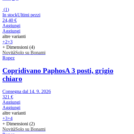
(
1
)
In stock
Ultimi pezzi
24,40 €
Aggiungi
Aggiungi
altre varianti
+2
+3
+ Dimensioni (4)
Novità
Solo su Bonami
Ropez
Copridivano Paphos
A 3 posti, grigio
chiaro
Consegna dal 14. 9. 2026
321 €
Aggiungi
Aggiungi
altre varianti
+3
+4
+ Dimensioni (2)
Novità
Solo su Bonami