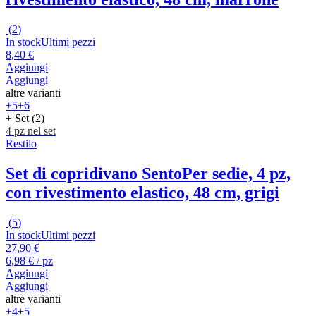
(
2
)
In stock
Ultimi pezzi
8,40 €
Aggiungi
Aggiungi
altre varianti
+5
+6
+ Set (2)
4 pz nel set
Restilo
Set di copridivano Sento
Per sedie, 4 pz,
con rivestimento elastico, 48 cm, grigi
(
5
)
In stock
Ultimi pezzi
27,90 €
6,98 € / pz
Aggiungi
Aggiungi
altre varianti
+4
+5