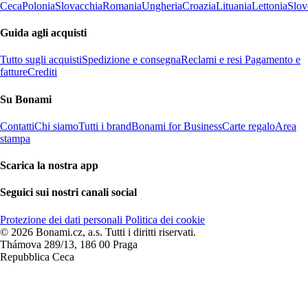
Ceca
Polonia
Slovacchia
Romania
Ungheria
Croazia
Lituania
Lettonia
Slov
Guida agli acquisti
Tutto sugli acquisti
Spedizione e consegna
Reclami e resi
Pagamento e
fatture
Crediti
Su Bonami
Contatti
Chi siamo
Tutti i brand
Bonami for Business
Carte regalo
Area
stampa
Scarica la nostra app
Seguici sui nostri canali social
Protezione dei dati personali
Politica dei cookie
© 2026 Bonami.cz, a.s. Tutti i diritti riservati.
Thámova 289/13, 186 00 Praga
Repubblica Ceca