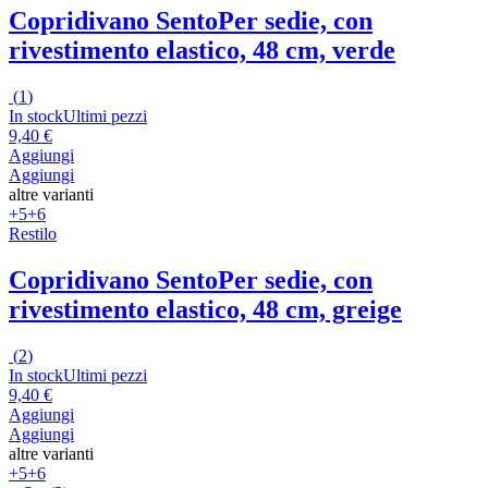
Copridivano Sento
Per sedie, con
rivestimento elastico, 48 cm, verde
(
1
)
In stock
Ultimi pezzi
9,40 €
Aggiungi
Aggiungi
altre varianti
+5
+6
Restilo
Copridivano Sento
Per sedie, con
rivestimento elastico, 48 cm, greige
(
2
)
In stock
Ultimi pezzi
9,40 €
Aggiungi
Aggiungi
altre varianti
+5
+6