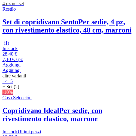
4 pz nel set
Restilo
Set di copridivano Sento
Per sedie, 4 pz,
con rivestimento elastico, 48 cm, marroni
(
1
)
In stock
28,40 €
7,10 € / pz
Aggiungi
Aggiungi
altre varianti
+4
+5
+ Set (2)
-10%
Casa Selección
Copridivano Ideal
Per sedie, con
rivestimento elastico, marrone
In stock
Ultimi pezzi