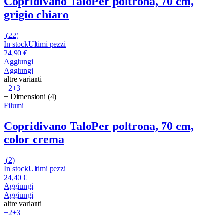
Copridivano Talo
Per poltrona, 70 cm,
grigio chiaro
(
22
)
In stock
Ultimi pezzi
24,90 €
Aggiungi
Aggiungi
altre varianti
+2
+3
+ Dimensioni (4)
Filumi
Copridivano Talo
Per poltrona, 70 cm,
color crema
(
2
)
In stock
Ultimi pezzi
24,40 €
Aggiungi
Aggiungi
altre varianti
+2
+3