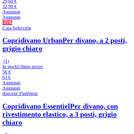
29,60 €
32,90 €
Aggiungi
Aggiungi
-11%
Casa Selección
Copridivano Urban
Per divano, a 2 posti,
grigio chiaro
(
1
)
In stock
Ultimo pezzo
56 €
63 €
Aggiungi
Aggiungi
douceur d'intérieur
Copridivano Essentiel
Per divano, con
rivestimento elastico, a 3 posti, grigio
chiaro