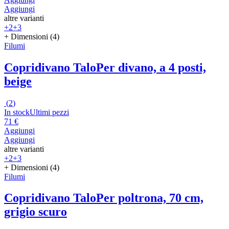
Aggiungi
altre varianti
+2
+3
+ Dimensioni (4)
Filumi
Copridivano Talo
Per divano, a 4 posti,
beige
(
2
)
In stock
Ultimi pezzi
71 €
Aggiungi
Aggiungi
altre varianti
+2
+3
+ Dimensioni (4)
Filumi
Copridivano Talo
Per poltrona, 70 cm,
grigio scuro