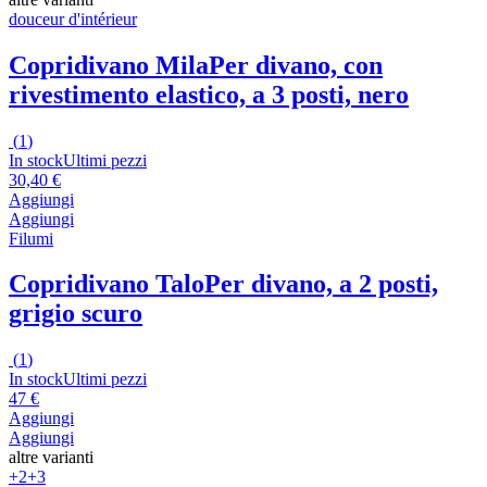
douceur d'intérieur
Copridivano Mila
Per divano, con
rivestimento elastico, a 3 posti, nero
(
1
)
In stock
Ultimi pezzi
30,40 €
Aggiungi
Aggiungi
Filumi
Copridivano Talo
Per divano, a 2 posti,
grigio scuro
(
1
)
In stock
Ultimi pezzi
47 €
Aggiungi
Aggiungi
altre varianti
+2
+3