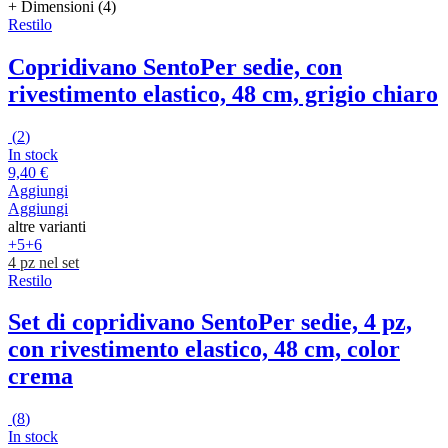
+ Dimensioni (4)
Restilo
Copridivano Sento
Per sedie, con
rivestimento elastico, 48 cm, grigio chiaro
(
2
)
In stock
9,40 €
Aggiungi
Aggiungi
altre varianti
+5
+6
4 pz nel set
Restilo
Set di copridivano Sento
Per sedie, 4 pz,
con rivestimento elastico, 48 cm, color
crema
(
8
)
In stock