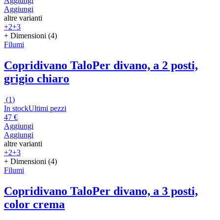
Aggiungi
Aggiungi
altre varianti
+2
+3
+ Dimensioni (4)
Filumi
Copridivano Talo
Per divano, a 2 posti,
grigio chiaro
(
1
)
In stock
Ultimi pezzi
47 €
Aggiungi
Aggiungi
altre varianti
+2
+3
+ Dimensioni (4)
Filumi
Copridivano Talo
Per divano, a 3 posti,
color crema