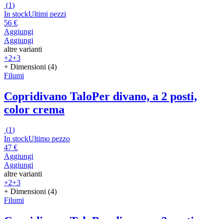
(
1
)
In stock
Ultimi pezzi
56 €
Aggiungi
Aggiungi
altre varianti
+2
+3
+ Dimensioni (4)
Filumi
Copridivano Talo
Per divano, a 2 posti,
color crema
(
1
)
In stock
Ultimo pezzo
47 €
Aggiungi
Aggiungi
altre varianti
+2
+3
+ Dimensioni (4)
Filumi