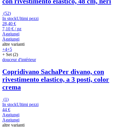
con rivestimento elastico, 48 cm, neri
(
52
)
In stock
Ultimi pezzi
28,40 €
7,10 € / pz
Aggiungi
Aggiungi
altre varianti
+4
+5
+ Set (2)
douceur d'intérieur
Copridivano Sacha
Per divano, con
rivestimento elastico, a 3 posti, color
crema
(
1
)
In stock
Ultimi pezzi
44 €
Aggiungi
Aggiungi
altre varianti