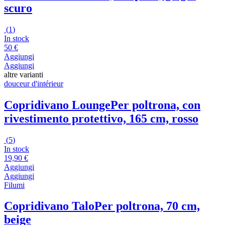
scuro
(
1
)
In stock
50 €
Aggiungi
Aggiungi
altre varianti
douceur d'intérieur
Copridivano Lounge
Per poltrona, con
rivestimento protettivo, 165 cm, rosso
(
5
)
In stock
19,90 €
Aggiungi
Aggiungi
Filumi
Copridivano Talo
Per poltrona, 70 cm,
beige