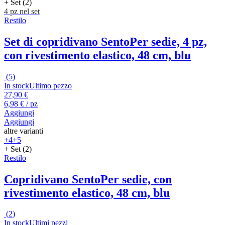
+ Set (2)
4 pz nel set
Restilo
Set di copridivano Sento
Per sedie, 4 pz,
con rivestimento elastico, 48 cm, blu
(
5
)
In stock
Ultimo pezzo
27,90 €
6,98 € / pz
Aggiungi
Aggiungi
altre varianti
+4
+5
+ Set (2)
Restilo
Copridivano Sento
Per sedie, con
rivestimento elastico, 48 cm, blu
(
2
)
In stock
Ultimi pezzi