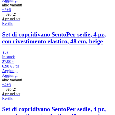
Aggiungi
altre varianti
+5
+6
+ Set (2)
4 pz nel set
Restilo
Set di copridivano Sento
Per sedie, 4 pz,
con rivestimento elastico, 48 cm, beige
(
5
)
In stock
27,90 €
6,98 € / pz
Aggiungi
Aggiungi
altre varianti
+4
+5
+ Set (2)
4 pz nel set
Restilo
Set di copridivano Sento
Per sedie, 4 pz,