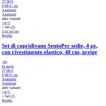
27,90 €
6,98 € / pz
Aggiungi
Aggiungi
altre varianti
+4
+5
+ Set (2)
4 pz nel set
Restilo
Set di copridivano Sento
Per sedie, 4 pz,
con rivestimento elastico, 48 cm, greige
(
8
)
In stock
27,90 €
6,98 € / pz
Aggiungi
Aggiungi
altre varianti
+4
+5
+ Set (2)
Restilo