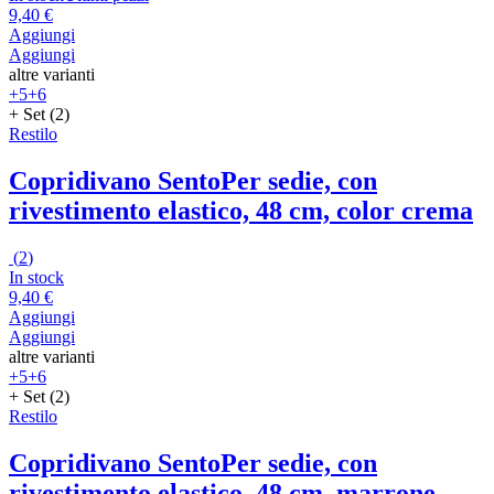
9,40 €
Aggiungi
Aggiungi
altre varianti
+5
+6
+ Set (2)
Restilo
Copridivano Sento
Per sedie, con
rivestimento elastico, 48 cm, color crema
(
2
)
In stock
9,40 €
Aggiungi
Aggiungi
altre varianti
+5
+6
+ Set (2)
Restilo
Copridivano Sento
Per sedie, con
rivestimento elastico, 48 cm, marrone