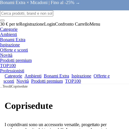
Bonami Extra × Micadoni |
Fino al -25% →
30 € per te
Registrazione
Login
Confronto
Carrello
Menu
Categorie
Ambienti
Bonami Extra
Ispirazione
Offerte e sconti
Novità
Prodotti premium
TOP100
Professionisti
Categorie
Ambienti
Bonami Extra
Ispirazione
Offerte e
sconti
Novità
Prodotti premium
TOP100
...
Tessili
Coprisedute
Coprisedute
I copridivani sono un accessorio versatile, progettato per