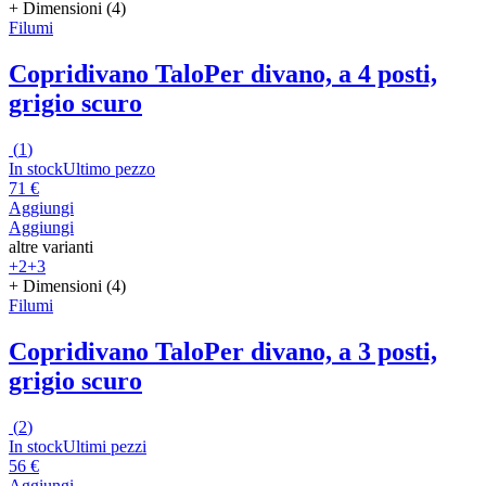
+ Dimensioni (4)
Filumi
Copridivano Talo
Per divano, a 4 posti,
grigio scuro
(
1
)
In stock
Ultimo pezzo
71 €
Aggiungi
Aggiungi
altre varianti
+2
+3
+ Dimensioni (4)
Filumi
Copridivano Talo
Per divano, a 3 posti,
grigio scuro
(
2
)
In stock
Ultimi pezzi
56 €
Aggiungi