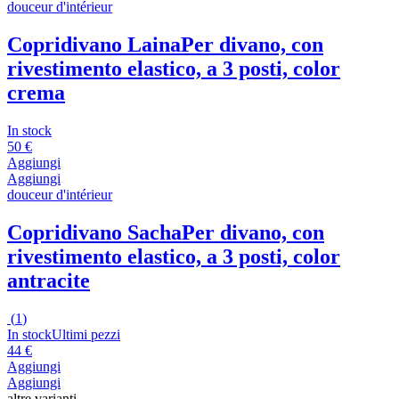
douceur d'intérieur
Copridivano Laina
Per divano, con
rivestimento elastico, a 3 posti, color
crema
In stock
50 €
Aggiungi
Aggiungi
douceur d'intérieur
Copridivano Sacha
Per divano, con
rivestimento elastico, a 3 posti, color
antracite
(
1
)
In stock
Ultimi pezzi
44 €
Aggiungi
Aggiungi
altre varianti