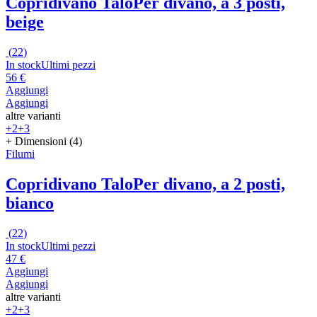
Copridivano Talo
Per divano, a 3 posti,
beige
(
22
)
In stock
Ultimi pezzi
56 €
Aggiungi
Aggiungi
altre varianti
+2
+3
+ Dimensioni (4)
Filumi
Copridivano Talo
Per divano, a 2 posti,
bianco
(
22
)
In stock
Ultimi pezzi
47 €
Aggiungi
Aggiungi
altre varianti
+2
+3