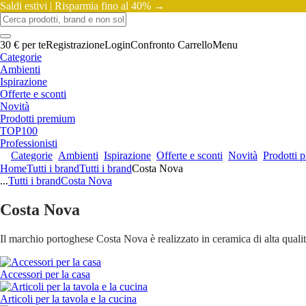
Saldi estivi |
Risparmia fino al 40% →
30 € per te
Registrazione
Login
Confronto
Carrello
Menu
Categorie
Ambienti
Ispirazione
Offerte e sconti
Novità
Prodotti premium
TOP100
Professionisti
Categorie
Ambienti
Ispirazione
Offerte e sconti
Novità
Prodotti 
Home
Tutti i brand
Tutti i brand
Costa Nova
...
Tutti i brand
Costa Nova
Costa Nova
Il marchio portoghese Costa Nova è realizzato in ceramica di alta quali
Accessori per la casa
Articoli per la tavola e la cucina