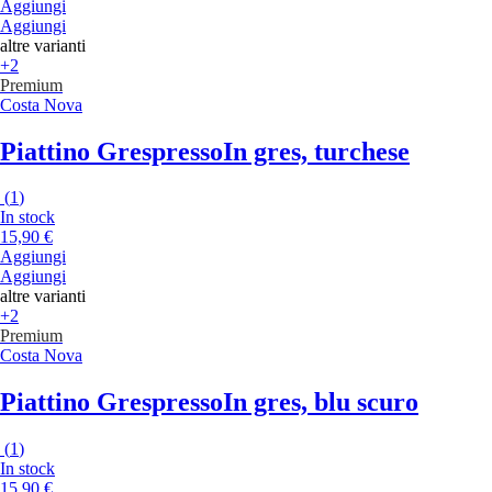
Aggiungi
Aggiungi
altre varianti
+2
Premium
Costa Nova
Piattino Grespresso
In gres, turchese
(
1
)
In stock
15,90 €
Aggiungi
Aggiungi
altre varianti
+2
Premium
Costa Nova
Piattino Grespresso
In gres, blu scuro
(
1
)
In stock
15,90 €