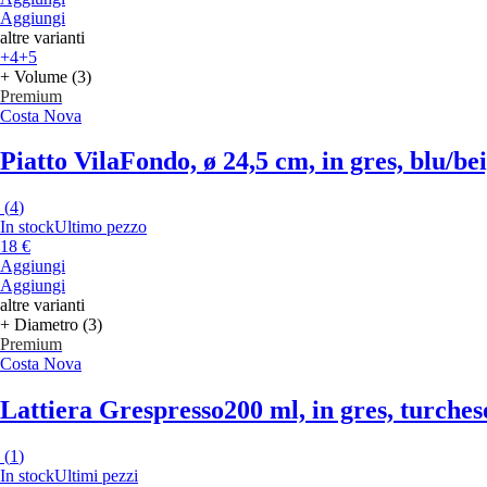
Aggiungi
altre varianti
+4
+5
+ Volume (3)
Premium
Costa Nova
Piatto Vila
Fondo, ø 24,5 cm, in gres, blu/be
(
4
)
In stock
Ultimo pezzo
18 €
Aggiungi
Aggiungi
altre varianti
+ Diametro (3)
Premium
Costa Nova
Lattiera Grespresso
200 ml, in gres, turches
(
1
)
In stock
Ultimi pezzi