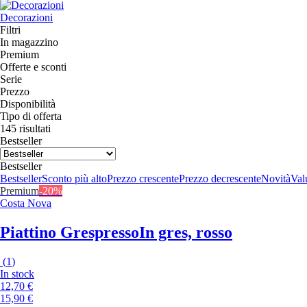
Decorazioni
Filtri
In magazzino
Premium
Offerte e sconti
Serie
Prezzo
Disponibilità
Tipo di offerta
145 risultati
Bestseller
Bestseller
Bestseller
Sconto più alto
Prezzo crescente
Prezzo decrescente
Novità
Valu
Premium
-20%
Costa Nova
Piattino Grespresso
In gres, rosso
(
1
)
In stock
12,70 €
15,90 €