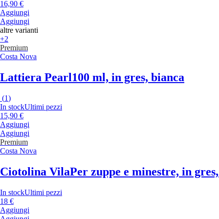
16,90 €
Aggiungi
Aggiungi
altre varianti
+2
Premium
Costa Nova
Lattiera Pearl
100 ml, in gres, bianca
(
1
)
In stock
Ultimi pezzi
15,90 €
Aggiungi
Aggiungi
Premium
Costa Nova
Ciotolina Vila
Per zuppe e minestre, in gres,
In stock
Ultimi pezzi
18 €
Aggiungi
Aggiungi