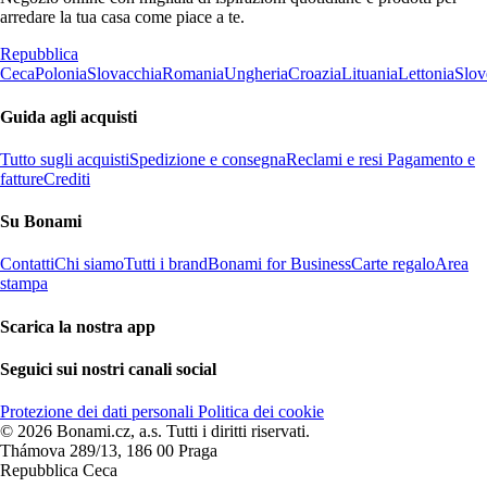
arredare la tua casa come piace a te.
Repubblica
Ceca
Polonia
Slovacchia
Romania
Ungheria
Croazia
Lituania
Lettonia
Slov
Guida agli acquisti
Tutto sugli acquisti
Spedizione e consegna
Reclami e resi
Pagamento e
fatture
Crediti
Su Bonami
Contatti
Chi siamo
Tutti i brand
Bonami for Business
Carte regalo
Area
stampa
Scarica la nostra app
Seguici sui nostri canali social
Protezione dei dati personali
Politica dei cookie
© 2026 Bonami.cz, a.s. Tutti i diritti riservati.
Thámova 289/13, 186 00 Praga
Repubblica Ceca