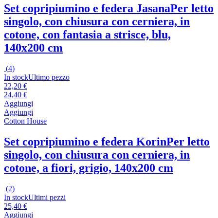
Set copripiumino e federa Jasana
Per letto
singolo, con chiusura con cerniera, in
cotone, con fantasia a strisce, blu,
140x200 cm
(
4
)
In stock
Ultimo pezzo
22,20 €
24,40 €
Aggiungi
Aggiungi
Cotton House
Set copripiumino e federa Korin
Per letto
singolo, con chiusura con cerniera, in
cotone, a fiori, grigio, 140x200 cm
(
2
)
In stock
Ultimi pezzi
25,40 €
Aggiungi