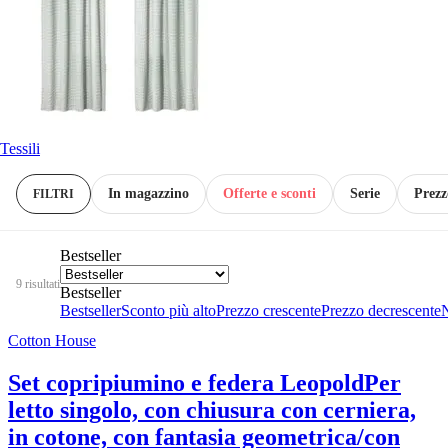
Tessili
In magazzino
Offerte e sconti
Serie
Prezz
FILTRI
Bestseller
9 risultati
Bestseller
Bestseller
Sconto più alto
Prezzo crescente
Prezzo decrescente
Cotton House
Set copripiumino e federa Leopold
Per
letto singolo, con chiusura con cerniera,
in cotone, con fantasia geometrica/con