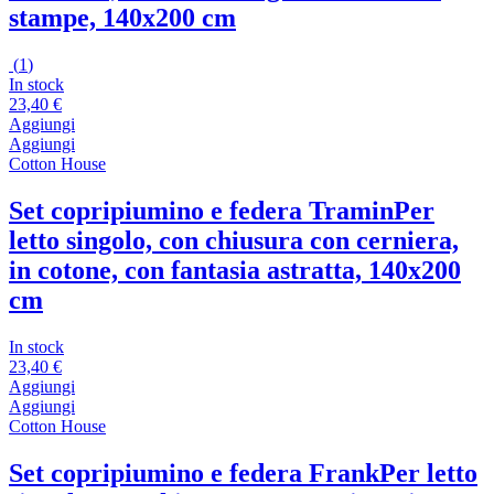
stampe, 140x200 cm
(
1
)
In stock
23,40 €
Aggiungi
Aggiungi
Cotton House
Set copripiumino e federa Tramin
Per
letto singolo, con chiusura con cerniera,
in cotone, con fantasia astratta, 140x200
cm
In stock
23,40 €
Aggiungi
Aggiungi
Cotton House
Set copripiumino e federa Frank
Per letto