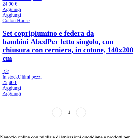
24,90 €
Aggiungi
Aggiungi
Cotton House
Set copripiumino e federa da
bambini Abcd
Per letto singolo, con
chiusura con cerniera, in cotone, 140x200
cm
(
3
)
In stock
Ultimi pezzi
25,40 €
Aggiungi
Aggiungi
1
Negozio online con migliaia di ispirazioni quotidiane e prodotti per