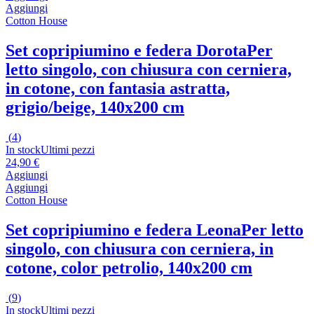
Aggiungi
Cotton House
Set copripiumino e federa Dorota
Per
letto singolo, con chiusura con cerniera,
in cotone, con fantasia astratta,
grigio/beige, 140x200 cm
(
4
)
In stock
Ultimi pezzi
24,90 €
Aggiungi
Aggiungi
Cotton House
Set copripiumino e federa Leona
Per letto
singolo, con chiusura con cerniera, in
cotone, color petrolio, 140x200 cm
(
9
)
In stock
Ultimi pezzi