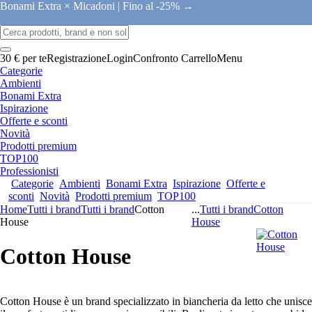
Bonami Extra × Micadoni |
Fino al -25% →
30 € per te
Registrazione
Login
Confronto
Carrello
Menu
Categorie
Ambienti
Bonami Extra
Ispirazione
Offerte e sconti
Novità
Prodotti premium
TOP100
Professionisti
Categorie
Ambienti
Bonami Extra
Ispirazione
Offerte e
sconti
Novità
Prodotti premium
TOP100
Home
Tutti i brand
Tutti i brand
Cotton
...
Tutti i brand
Cotton
House
House
Cotton House
Cotton House è un brand specializzato in biancheria da letto che unisce