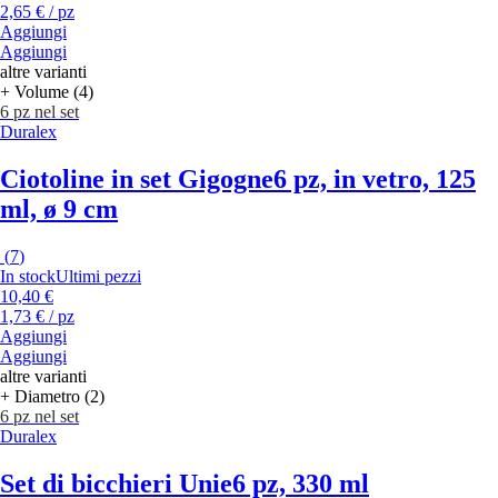
2,65 € / pz
Aggiungi
Aggiungi
altre varianti
+ Volume (4)
6 pz nel set
Duralex
Ciotoline in set Gigogne
6 pz, in vetro, 125
ml, ø 9 cm
(
7
)
In stock
Ultimi pezzi
10,40 €
1,73 € / pz
Aggiungi
Aggiungi
altre varianti
+ Diametro (2)
6 pz nel set
Duralex
Set di bicchieri Unie
6 pz, 330 ml