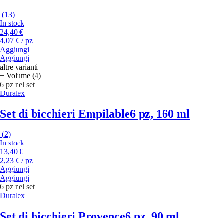
(
13
)
In stock
24,40 €
4,07 € / pz
Aggiungi
Aggiungi
altre varianti
+ Volume (4)
6 pz nel set
Duralex
Set di bicchieri Empilable
6 pz, 160 ml
(
2
)
In stock
13,40 €
2,23 € / pz
Aggiungi
Aggiungi
6 pz nel set
Duralex
Set di bicchieri Provence
6 pz, 90 ml