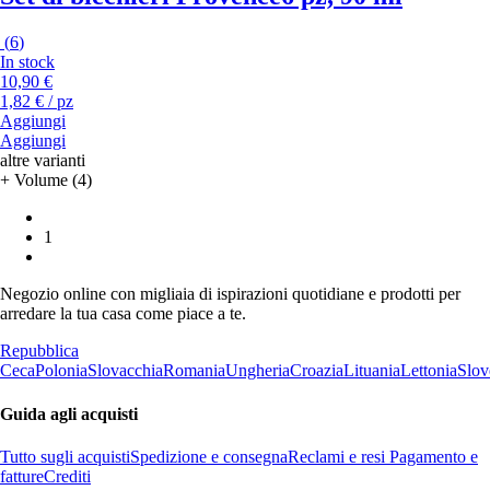
(
6
)
In stock
10,90 €
1,82 € / pz
Aggiungi
Aggiungi
altre varianti
+ Volume (4)
1
Negozio online con migliaia di ispirazioni quotidiane e prodotti per
arredare la tua casa come piace a te.
Repubblica
Ceca
Polonia
Slovacchia
Romania
Ungheria
Croazia
Lituania
Lettonia
Slov
Guida agli acquisti
Tutto sugli acquisti
Spedizione e consegna
Reclami e resi
Pagamento e
fatture
Crediti