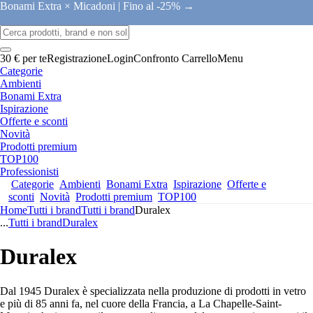
Bonami Extra × Micadoni |
Fino al -25% →
30 € per te
Registrazione
Login
Confronto
Carrello
Menu
Categorie
Ambienti
Bonami Extra
Ispirazione
Offerte e sconti
Novità
Prodotti premium
TOP100
Professionisti
Categorie
Ambienti
Bonami Extra
Ispirazione
Offerte e
sconti
Novità
Prodotti premium
TOP100
Home
Tutti i brand
Tutti i brand
Duralex
...
Tutti i brand
Duralex
Duralex
Dal 1945 Duralex è specializzata nella produzione di prodotti in vetro
e più di 85 anni fa, nel cuore della Francia, a La Chapelle-Saint-