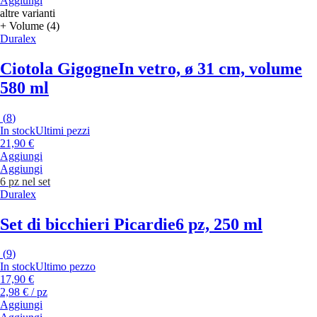
Aggiungi
altre varianti
+ Volume (4)
Duralex
Ciotola Gigogne
In vetro, ø 31 cm, volume
580 ml
(
8
)
In stock
Ultimi pezzi
21,90 €
Aggiungi
Aggiungi
6 pz nel set
Duralex
Set di bicchieri Picardie
6 pz, 250 ml
(
9
)
In stock
Ultimo pezzo
17,90 €
2,98 € / pz
Aggiungi