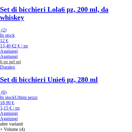
Set di bicchieri Lola
6 pz, 200 ml, da
whiskey
(
2
)
In stock
12 €
13,40 €
2 € / pz
Aggiungi
Aggiungi
6 pz nel set
Duralex
Set di bicchieri Unie
6 pz, 280 ml
(
6
)
In stock
Ultimi pezzi
18,90 €
3,15 € / pz
Aggiungi
Aggiungi
altre varianti
+ Volume (4)