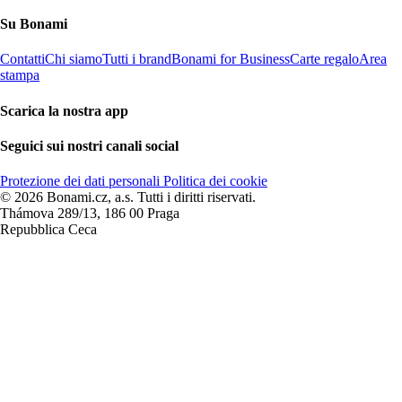
Su Bonami
Contatti
Chi siamo
Tutti i brand
Bonami for Business
Carte regalo
Area
stampa
Scarica la nostra app
Seguici sui nostri canali social
Protezione dei dati personali
Politica dei cookie
© 2026 Bonami.cz, a.s. Tutti i diritti riservati.
Thámova 289/13, 186 00 Praga
Repubblica Ceca