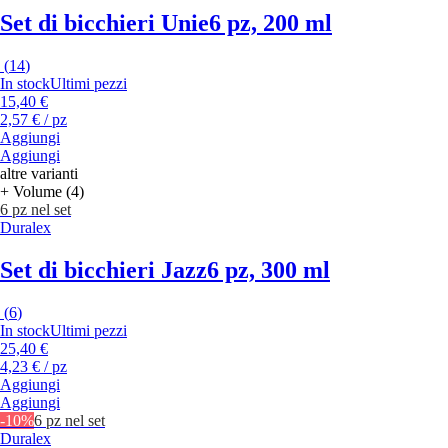
Set di bicchieri Unie
6 pz, 200 ml
(
14
)
In stock
Ultimi pezzi
15,40 €
2,57 € / pz
Aggiungi
Aggiungi
altre varianti
+ Volume (4)
6 pz nel set
Duralex
Set di bicchieri Jazz
6 pz, 300 ml
(
6
)
In stock
Ultimi pezzi
25,40 €
4,23 € / pz
Aggiungi
Aggiungi
-10%
6 pz nel set
Duralex