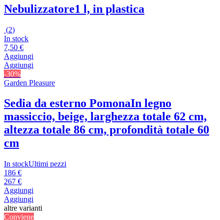
Nebulizzatore
1 l, in plastica
(
2
)
In stock
7,50 €
Aggiungi
Aggiungi
-30%
Garden Pleasure
Sedia da esterno Pomona
In legno
massiccio, beige, larghezza totale 62 cm,
altezza totale 86 cm, profondità totale 60
cm
In stock
Ultimi pezzi
186 €
267 €
Aggiungi
Aggiungi
altre varianti
Conviene