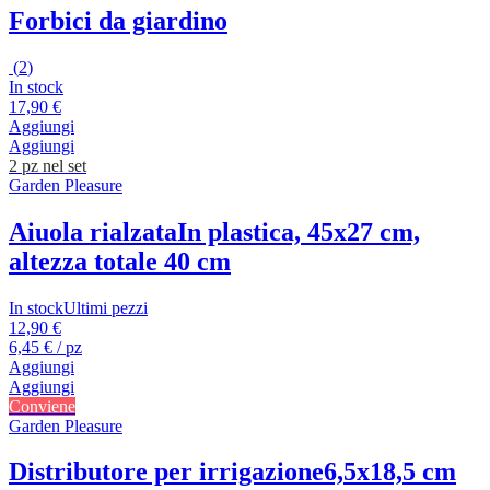
Forbici da giardino
(
2
)
In stock
17,90 €
Aggiungi
Aggiungi
2 pz nel set
Garden Pleasure
Aiuola rialzata
In plastica, 45x27 cm,
altezza totale 40 cm
In stock
Ultimi pezzi
12,90 €
6,45 € / pz
Aggiungi
Aggiungi
Conviene
Garden Pleasure
Distributore per irrigazione
6,5x18,5 cm