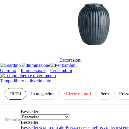
Decorazioni
Giardino
Illuminazione
Per bambini
Tempo libero e divertimento
In magazzino
Offerte e sconti
Serie
Prezz
FILTRI
Bestseller
194 risultati
Bestseller
Bestseller
Sconto più alto
Prezzo crescente
Prezzo decrescent