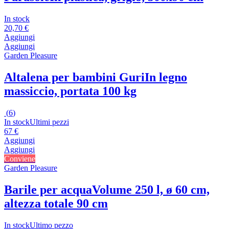
In stock
20,70 €
Aggiungi
Aggiungi
Garden Pleasure
Altalena per bambini Guri
In legno
massiccio, portata 100 kg
(
6
)
In stock
Ultimi pezzi
67 €
Aggiungi
Aggiungi
Conviene
Garden Pleasure
Barile per acqua
Volume 250 l, ø 60 cm,
altezza totale 90 cm
In stock
Ultimo pezzo