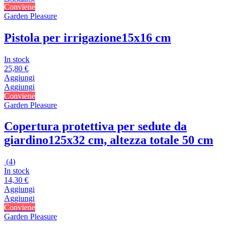
Conviene
Garden Pleasure
Pistola per irrigazione
15x16 cm
In stock
25,80 €
Aggiungi
Aggiungi
Conviene
Garden Pleasure
Copertura protettiva per sedute da
giardino
125x32 cm, altezza totale 50 cm
(
4
)
In stock
14,30 €
Aggiungi
Aggiungi
Conviene
Garden Pleasure