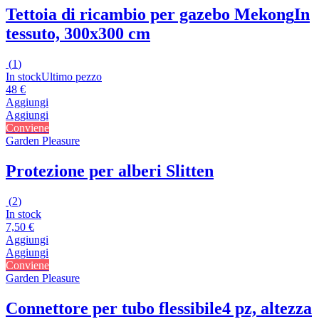
Tettoia di ricambio per gazebo Mekong
In
tessuto, 300x300 cm
(
1
)
In stock
Ultimo pezzo
48 €
Aggiungi
Aggiungi
Conviene
Garden Pleasure
Protezione per alberi Slitten
(
2
)
In stock
7,50 €
Aggiungi
Aggiungi
Conviene
Garden Pleasure
Connettore per tubo flessibile
4 pz, altezza