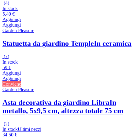
(
4
)
In stock
5,40 €
Aggiungi
Aggiungi
Garden Pleasure
Statuetta da giardino Temple
In ceramica
(
7
)
In stock
59 €
Aggiungi
Aggiungi
Conviene
Garden Pleasure
Asta decorativa da giardino Libra
In
metallo, 5x9,5 cm, altezza totale 75 cm
(
2
)
In stock
Ultimi pezzi
34,50 €