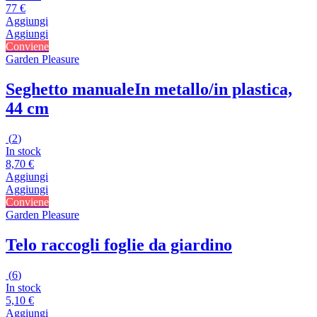
77 €
Aggiungi
Aggiungi
Conviene
Garden Pleasure
Seghetto manuale
In metallo/in plastica,
44 cm
(
2
)
In stock
8,70 €
Aggiungi
Aggiungi
Conviene
Garden Pleasure
Telo raccogli foglie da giardino
(
6
)
In stock
5,10 €
Aggiungi