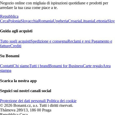
Negozio online con migliaia di ispirazioni quotidiane e prodotti per
arredare la tua casa come piace a te.
Repubblica
Ceca
Polonia
Slovacchia
Romania
Ungheria
Croazia
Lituania
Lettonia
Slov
Guida agli acquisti
Tutto sugli acquisti
Spedizione e consegna
Reclami e resi
Pagamento e
fatture
Crediti
Su Bonami
Contatti
Chi siamo
Tutti i brand
Bonami for Business
Carte regalo
Area
stampa
Scarica la nostra app
Seguici sui nostri canali social
Protezione dei dati personali
Politica dei cookie
© 2026 Bonami.cz, a.s. Tutti i diritti riservati.
Thámova 289/13, 186 00 Praga
Repubblica Ceca