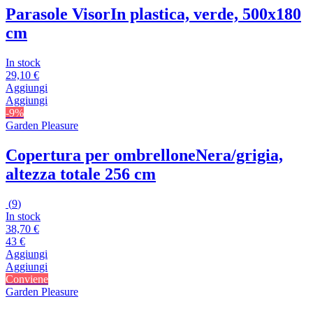
Parasole Visor
In plastica, verde, 500x180
cm
In stock
29,10 €
Aggiungi
Aggiungi
-9%
Garden Pleasure
Copertura per ombrellone
Nera/grigia,
altezza totale 256 cm
(
9
)
In stock
38,70 €
43 €
Aggiungi
Aggiungi
Conviene
Garden Pleasure