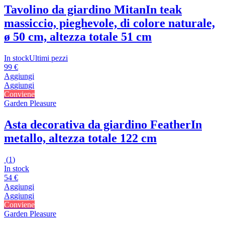
Tavolino da giardino Mitan
In teak
massiccio, pieghevole, di colore naturale,
ø 50 cm, altezza totale 51 cm
In stock
Ultimi pezzi
99 €
Aggiungi
Aggiungi
Conviene
Garden Pleasure
Asta decorativa da giardino Feather
In
metallo, altezza totale 122 cm
(
1
)
In stock
54 €
Aggiungi
Aggiungi
Conviene
Garden Pleasure