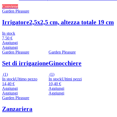
Conviene
Garden Pleasure
Irrigatore
2,5x2,5 cm, altezza totale 19 cm
In stock
7,50 €
Aggiungi
Aggiungi
Garden Pleasure
Garden Pleasure
Set di irrigazione
Ginocchiere
(
1
)
(
1
)
In stock
Ultimo pezzo
In stock
Ultimi pezzi
14,40 €
10,40 €
Aggiungi
Aggiungi
Aggiungi
Aggiungi
Garden Pleasure
Zanzariera