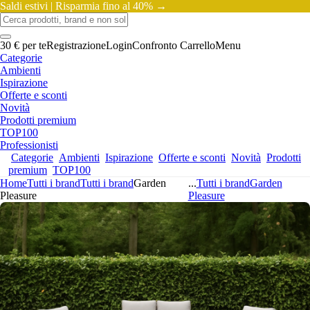
Saldi estivi |
Risparmia fino al 40% →
30 € per te
Registrazione
Login
Confronto
Carrello
Menu
Categorie
Ambienti
Ispirazione
Offerte e sconti
Novità
Prodotti premium
TOP100
Professionisti
Categorie
Ambienti
Ispirazione
Offerte e sconti
Novità
Prodotti
premium
TOP100
Home
Tutti i brand
Tutti i brand
Garden
...
Tutti i brand
Garden
Pleasure
Pleasure