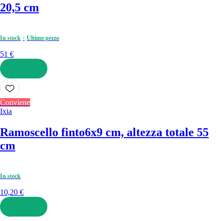
20,5 cm
In stock
Ultimo pezzo
51 €
AGGIUNGI
Conviene
Ixia
Ramoscello finto
6x9 cm, altezza totale 55
cm
In stock
10,20 €
AGGIUNGI