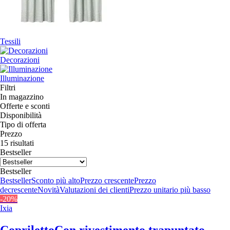
Tessili
Decorazioni
Illuminazione
Filtri
In magazzino
Offerte e sconti
Disponibilità
Tipo di offerta
Prezzo
15 risultati
Bestseller
Bestseller
Bestseller
Sconto più alto
Prezzo crescente
Prezzo
decrescente
Novità
Valutazioni dei clienti
Prezzo unitario più basso
-20%
Ixia
Copriletto
Con rivestimento trapuntato,