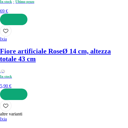
In stock
Ultimo pezzo
69 €
AGGIUNGI
Ixia
Fiore artificiale Rose
Ø 14 cm, altezza
totale 43 cm
(
2
)
In stock
5,90 €
AGGIUNGI
altre varianti
Ixia