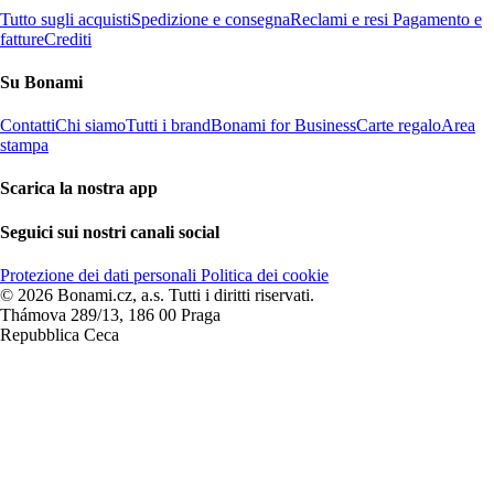
Tutto sugli acquisti
Spedizione e consegna
Reclami e resi
Pagamento e
fatture
Crediti
Su Bonami
Contatti
Chi siamo
Tutti i brand
Bonami for Business
Carte regalo
Area
stampa
Scarica la nostra app
Seguici sui nostri canali social
Protezione dei dati personali
Politica dei cookie
© 2026 Bonami.cz, a.s. Tutti i diritti riservati.
Thámova 289/13, 186 00 Praga
Repubblica Ceca