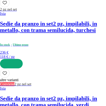
2 pz nel set
Ixia
Sedie da pranzo in set
2 pz, impilabili, in
metallo, con trama semilucida, turchesi
In stock
Ultimo pezzo
236 €
118 € / pz
AGGIUNGI
altre varianti
Conviene
2 pz nel set
Ixia
Sedie da pranzo in set
2 pz, impilabili, in
metallo, con trama semilucida, verdi