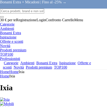
Bonami Extra × Micadoni |
Fino al -25% →
30 € per te
Registrazione
Login
Confronto
Carrello
Menu
Categorie
Ambienti
Bonami Extra
Ispirazione
Offerte e sconti
Novità
Prodotti premium
TOP100
Professionisti
Categorie
Ambienti
Bonami Extra
Ispirazione
Offerte e
sconti
Novità
Prodotti premium
TOP100
Home
Home
Ixia
Home
Ixia
Ixia