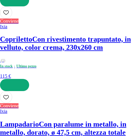
AGGIUNGI
Conviene
Ixia
Copriletto
Con rivestimento trapuntato, in
velluto, color crema, 230x260 cm
(
1
)
In stock
Ultimo pezzo
115 €
AGGIUNGI
Conviene
Ixia
Lampadario
Con paralume in metallo, in
metallo, dorato, ø 47,5 cm, altezza totale