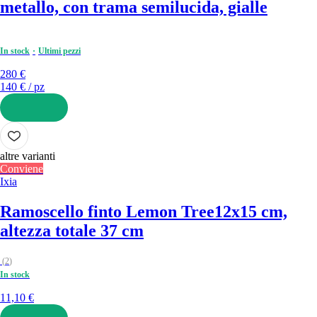
metallo, con trama semilucida, gialle
In stock
Ultimi pezzi
280 €
140 € / pz
AGGIUNGI
altre varianti
Conviene
Ixia
Ramoscello finto Lemon Tree
12x15 cm,
altezza totale 37 cm
(
2
)
In stock
11,10 €