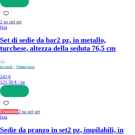
AGGIUNGI
2 pz nel set
Ixia
Set di sedie da bar
2 pz, in metallo,
turchese, altezza della seduta 76,5 cm
(
1
)
In stock
Ultimi pezzi
243 €
121,50 € / pz
AGGIUNGI
Conviene
2 pz nel set
Ixia
Sedie da pranzo in set
2 pz, impilabili, in