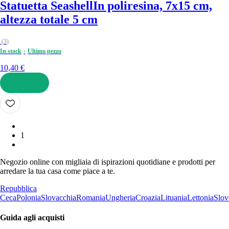
Statuetta Seashell
In poliresina, 7x15 cm,
altezza totale 5 cm
(
3
)
In stock
Ultimo pezzo
10,40 €
AGGIUNGI
1
Negozio online con migliaia di ispirazioni quotidiane e prodotti per
arredare la tua casa come piace a te.
Repubblica
Ceca
Polonia
Slovacchia
Romania
Ungheria
Croazia
Lituania
Lettonia
Slov
Guida agli acquisti