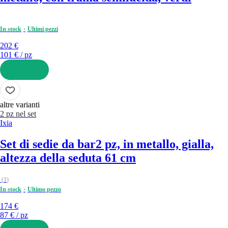
In stock
Ultimi pezzi
202 €
101 € / pz
AGGIUNGI
altre varianti
2 pz nel set
Ixia
Set di sedie da bar
2 pz, in metallo, gialla,
altezza della seduta 61 cm
(
1
)
In stock
Ultimo pezzo
174 €
87 € / pz