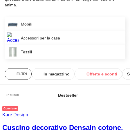
anima.
Mobili
Accessori per la casa
Tessili
In magazzino
Offerte e sconti
S
FILTRI
Bestseller
3 risultati
Conviene
Kare Design
Cuscino decorativo Densa
In cotone,