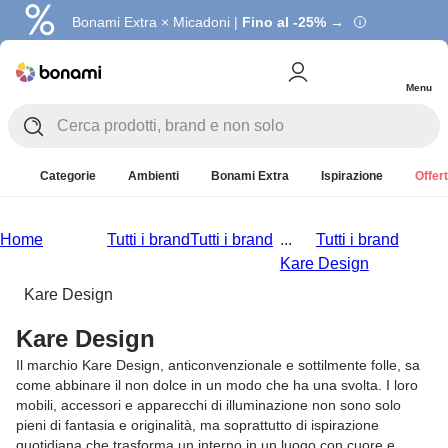
Bonami Extra × Micadoni |
Fino al -25% →
Menu
Categorie
Ambienti
Bonami Extra
Ispirazione
Offert
Home
Tutti i brand
Tutti i brand
...
Tutti i brand
Kare Design
Kare Design
Kare Design
Il marchio Kare Design, anticonvenzionale e sottilmente folle, sa
come abbinare il non dolce in un modo che ha una svolta. I loro
mobili, accessori e apparecchi di illuminazione non sono solo
pieni di fantasia e originalità, ma soprattutto di ispirazione
quotidiana che trasforma un interno in un luogo con cuore e