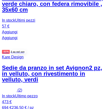
verde chiaro, con federa rimovibile ,
35x60 cm
In stock
Ultimi pezzi
57 €
Aggiungi
Aggiungi
-31%
2 pz nel set
Kare Design
Sedie da pranzo in set Avignon
2 pz,
in velluto, con rivestimento in
velluto, verdi
(
2
)
In stock
Ultimo pezzo
473 €
694 €
236,50 € / pz