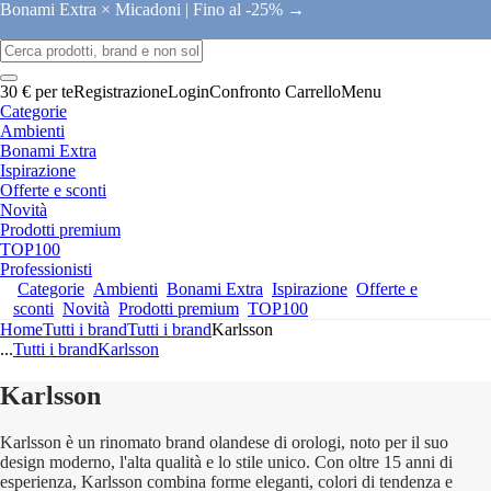
Bonami Extra × Micadoni |
Fino al -25% →
30 € per te
Registrazione
Login
Confronto
Carrello
Menu
Categorie
Ambienti
Bonami Extra
Ispirazione
Offerte e sconti
Novità
Prodotti premium
TOP100
Professionisti
Categorie
Ambienti
Bonami Extra
Ispirazione
Offerte e
sconti
Novità
Prodotti premium
TOP100
Home
Tutti i brand
Tutti i brand
Karlsson
...
Tutti i brand
Karlsson
Karlsson
Karlsson è un rinomato brand olandese di orologi, noto per il suo
design moderno, l'alta qualità e lo stile unico. Con oltre 15 anni di
esperienza, Karlsson combina forme eleganti, colori di tendenza e