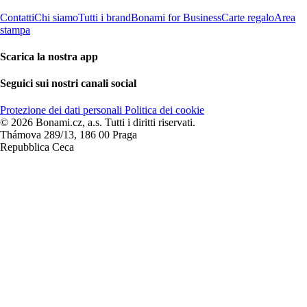
Contatti
Chi siamo
Tutti i brand
Bonami for Business
Carte regalo
Area
stampa
Scarica la nostra app
Seguici sui nostri canali social
Protezione dei dati personali
Politica dei cookie
© 2026 Bonami.cz, a.s. Tutti i diritti riservati.
Thámova 289/13, 186 00 Praga
Repubblica Ceca