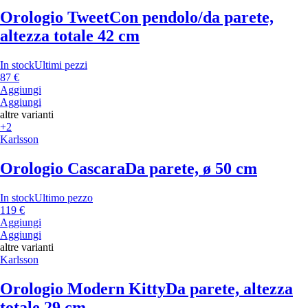
Orologio Tweet
Con pendolo/da parete,
altezza totale 42 cm
In stock
Ultimi pezzi
87 €
Aggiungi
Aggiungi
altre varianti
+2
Karlsson
Orologio Cascara
Da parete, ø 50 cm
In stock
Ultimo pezzo
119 €
Aggiungi
Aggiungi
altre varianti
Karlsson
Orologio Modern Kitty
Da parete, altezza
totale 29 cm