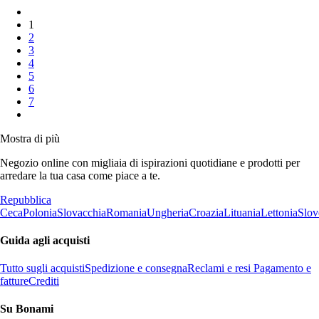
1
2
3
4
5
6
7
Mostra di più
Negozio online con migliaia di ispirazioni quotidiane e prodotti per
arredare la tua casa come piace a te.
Repubblica
Ceca
Polonia
Slovacchia
Romania
Ungheria
Croazia
Lituania
Lettonia
Slov
Guida agli acquisti
Tutto sugli acquisti
Spedizione e consegna
Reclami e resi
Pagamento e
fatture
Crediti
Su Bonami