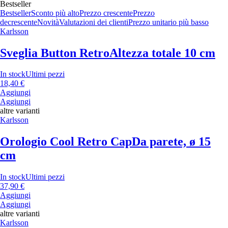
Bestseller
Bestseller
Sconto più alto
Prezzo crescente
Prezzo
decrescente
Novità
Valutazioni dei clienti
Prezzo unitario più basso
Karlsson
Sveglia Button Retro
Altezza totale 10 cm
In stock
Ultimi pezzi
18,40 €
Aggiungi
Aggiungi
altre varianti
Karlsson
Orologio Cool Retro Cap
Da parete, ø 15
cm
In stock
Ultimi pezzi
37,90 €
Aggiungi
Aggiungi
altre varianti
Karlsson