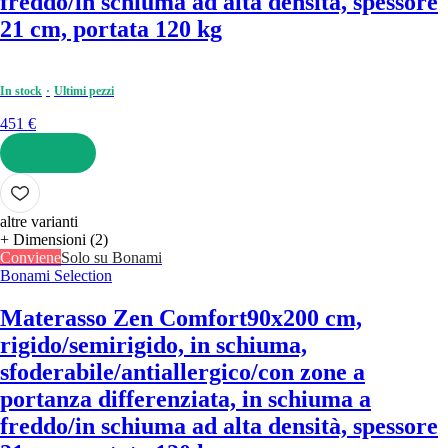
freddo/in schiuma ad alta densità, spessore
21 cm, portata 120 kg
In stock
Ultimi pezzi
451 €
AGGIUNGI
altre varianti
+ Dimensioni (2)
Conviene
Solo su Bonami
Bonami Selection
Materasso Zen Comfort
90x200 cm,
rigido/semirigido, in schiuma,
sfoderabile/antiallergico/con zone a
portanza differenziata, in schiuma a
freddo/in schiuma ad alta densità, spessore