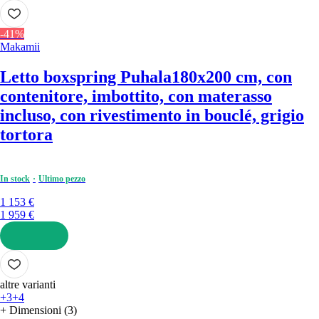
AGGIUNGI
-41%
Makamii
Letto boxspring Puhala
180x200 cm, con
contenitore, imbottito, con materasso
incluso, con rivestimento in bouclé, grigio
tortora
In stock
Ultimo pezzo
1 153 €
1 959 €
AGGIUNGI
altre varianti
+3
+4
+ Dimensioni (3)