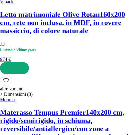
Vipack
Letto matrimoniale Olive Rotan
160x200
cm, rete non inclusa, in MDF, in rovere
massiccio, di colore naturale
(
1
)
In stock
Ultimo pezzo
974 €
AGGIUNGI
altre varianti
+ Dimensioni (3)
Moonia
Materasso Tempus Premier
140x200 cm,
rigido/semirigido, in schiuma,
reversibile/antiallergico/con zone a