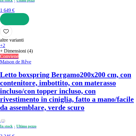
In stock
Ultimi pezzi
1 649 €
AGGIUNGI
altre varianti
+2
+ Dimensioni (4)
Conviene
Maison de Rêve
Letto boxspring Bergamo
200x200 cm, con
contenitore, imbottito, con materasso
incluso/con topper incluso, con
rivestimento in ciniglia, fatto a mano/facile
da assemblare, verde scuro
(
1
)
In stock
Ultimo pezzo