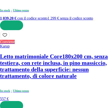
In stock
Ultimo pezzo
1 039,20 €
con il codice sconto
1 299 € senza il codice sconto
AGGIUNGI
Conviene
Karup
Letto matrimoniale Core
180x200 cm, senza
testiera, con rete inclusa, in pino massiccio,
trattamento della superficie: nessun
trattamento, di colore naturale
In stock
Ultimo pezzo
557 €