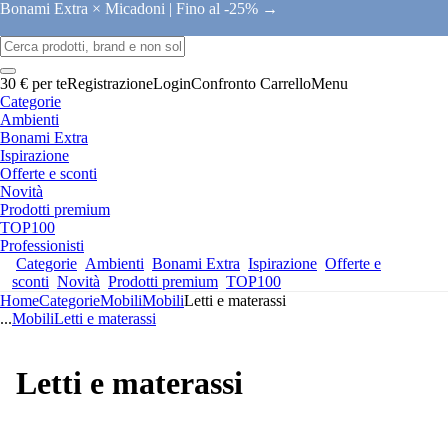
Bonami Extra × Micadoni |
Fino al -25% →
30 € per te
Registrazione
Login
Confronto
Carrello
Menu
Categorie
Ambienti
Bonami Extra
Ispirazione
Offerte e sconti
Novità
Prodotti premium
TOP100
Professionisti
Categorie
Ambienti
Bonami Extra
Ispirazione
Offerte e
sconti
Novità
Prodotti premium
TOP100
Home
Categorie
Mobili
Mobili
Letti e materassi
...
Mobili
Letti e materassi
Letti e materassi