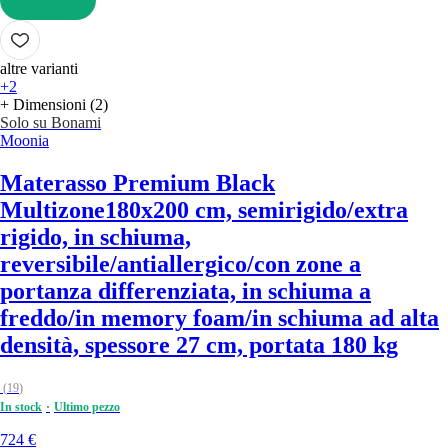
AGGIUNGI
altre varianti
+2
+ Dimensioni (2)
Solo su Bonami
Moonia
Materasso Premium Black
Multizone
180x200 cm, semirigido/extra
rigido, in schiuma,
reversibile/antiallergico/con zone a
portanza differenziata, in schiuma a
freddo/in memory foam/in schiuma ad alta
densità, spessore 27 cm, portata 180 kg
(
19
)
In stock
Ultimo pezzo
724 €