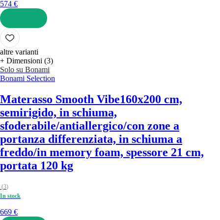
574 €
AGGIUNGI
altre varianti
+ Dimensioni (3)
Solo su Bonami
Bonami Selection
Materasso Smooth Vibe
160x200 cm,
semirigido, in schiuma,
sfoderabile/antiallergico/con zone a
portanza differenziata, in schiuma a
freddo/in memory foam, spessore 21 cm,
portata 120 kg
(
3
)
In stock
669 €