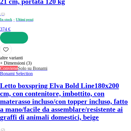
21 cm, portata 120 kg
(
1
)
In stock
Ultimi pezzi
374 €
AGGIUNGI
altre varianti
+ Dimensioni (3)
Conviene
Solo su Bonami
Bonami Selection
Letto boxspring Elva Bold Line
180x200
cm, con contenitore, imbottito, con
materasso incluso/con topper incluso, fatto
a mano/facile da assemblare/resistente ai
graffi di animali domestici, beige
(
2
)