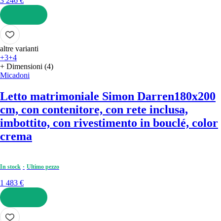
3 246 €
AGGIUNGI
altre varianti
+3
+4
+ Dimensioni (4)
Micadoni
Letto matrimoniale Simon Darren
180x200
cm, con contenitore, con rete inclusa,
imbottito, con rivestimento in bouclé, color
crema
In stock
Ultimo pezzo
1 483 €
AGGIUNGI