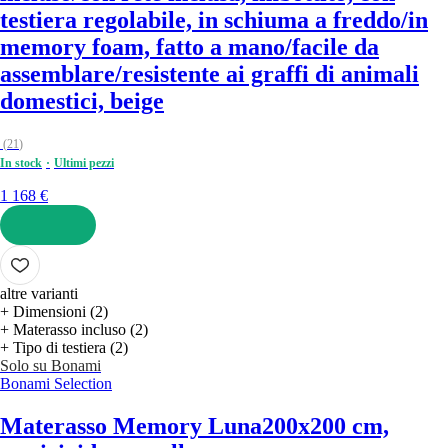
testiera regolabile, in schiuma a freddo/in
memory foam, fatto a mano/facile da
assemblare/resistente ai graffi di animali
domestici, beige
(
21
)
In stock
Ultimi pezzi
1 168 €
AGGIUNGI
altre varianti
+ Dimensioni (2)
+ Materasso incluso (2)
+ Tipo di testiera (2)
Solo su Bonami
Bonami Selection
Materasso Memory Luna
200x200 cm,