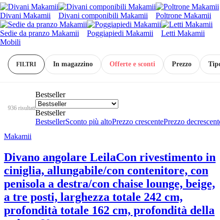
Divani Makamii
Divani componibili Makamii
Poltrone Makamii
Sedie da pranzo Makamii
Poggiapiedi Makamii
Letti Makamii
Mobili
In magazzino
Offerte e sconti
Prezzo
Tipo
FILTRI
Bestseller
936 risultati
Bestseller
Bestseller
Sconto più alto
Prezzo crescente
Prezzo decrescent
Makamii
Divano angolare Leila
Con rivestimento in
ciniglia, allungabile/con contenitore, con
penisola a destra/con chaise lounge, beige,
a tre posti, larghezza totale 242 cm,
profondità totale 162 cm, profondità della