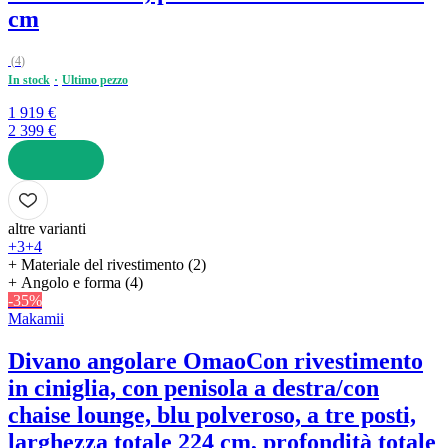
cm
(
4
)
In stock
Ultimo pezzo
1 919 €
2 399 €
AGGIUNGI
altre varianti
+3
+4
+ Materiale del rivestimento (2)
+ Angolo e forma (4)
-35%
Makamii
Divano angolare Omao
Con rivestimento
in ciniglia, con penisola a destra/con
chaise lounge, blu polveroso, a tre posti,
larghezza totale 224 cm, profondità totale