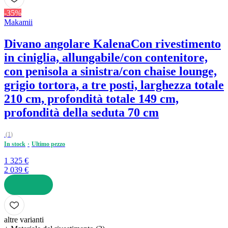
-35%
Makamii
Divano angolare Kalena
Con rivestimento
in ciniglia, allungabile/con contenitore,
con penisola a sinistra/con chaise lounge,
grigio tortora, a tre posti, larghezza totale
210 cm, profondità totale 149 cm,
profondità della seduta 70 cm
(
1
)
In stock
Ultimo pezzo
1 325 €
2 039 €
AGGIUNGI
altre varianti