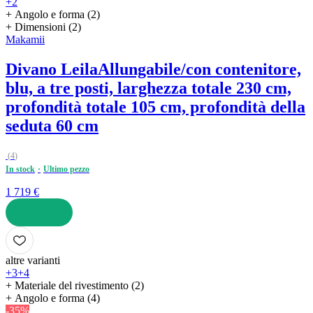
+2
+ Angolo e forma (2)
+ Dimensioni (2)
Makamii
Divano Leila
Allungabile/con contenitore,
blu, a tre posti, larghezza totale 230 cm,
profondità totale 105 cm, profondità della
seduta 60 cm
(
4
)
In stock
Ultimo pezzo
1 719 €
AGGIUNGI
altre varianti
+3
+4
+ Materiale del rivestimento (2)
+ Angolo e forma (4)
-35%