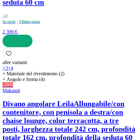
seduta 60 cm
(
4
)
In stock
Ultimo pezzo
2 399 €
AGGIUNGI
altre varianti
+3
+4
+ Materiale del rivestimento (2)
+ Angolo e forma (4)
-20%
Makamii
Divano angolare Leila
Allungabile/con
contenitore, con penisola a destra/con
chaise lounge, color terracotta, a tre
posti, larghezza totale 242 cm, profondità
totale 162 cm, profondità della seduta 60