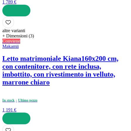
1 789 €
AGGIUNGI
altre varianti
+ Dimensioni (3)
Conviene
Makamii
Letto matrimoniale Kiana
160x200 cm,
con contenitore, con rete inclusa,
imbottito, con rivestimento in velluto,
marrone chiaro
In stock
Ultimo pezzo
1 191 €
AGGIUNGI