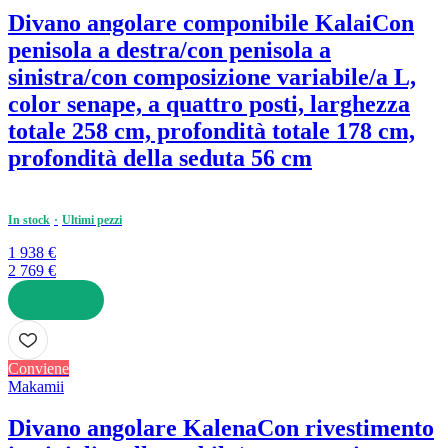
Divano angolare componibile Kalai
Con
penisola a destra/con penisola a
sinistra/con composizione variabile/a L,
color senape, a quattro posti, larghezza
totale 258 cm, profondità totale 178 cm,
profondità della seduta 56 cm
In stock
Ultimi pezzi
1 938 €
2 769 €
AGGIUNGI
Conviene
Makamii
Divano angolare Kalena
Con rivestimento