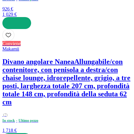
926 €
1 029 €
AGGIUNGI
Conviene
Makamii
Divano angolare Nanea
Allungabile/con
contenitore, con penisola a destra/con
chaise lounge, idrorepellente, grigio, a tre
posti, larghezza totale 207 cm, profondità
totale 148 cm, profondità della seduta 62
cm
(
7
)
In stock
Ultimo pezzo
1 718 €