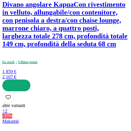
Divano angolare Kapua
Con rivestimento
in velluto, allungabile/con contenitore,
con penisola a destra/con chaise lounge,
marrone chiaro, a quattro posti,
larghezza totale 278 cm, profondità totale
149 cm, profondità della seduta 68 cm
In stock
Ultimo pezzo
1 859 €
2 107 €
AGGIUNGI
altre varianti
+2
-35%
Makamii