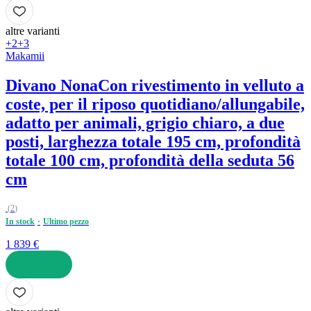
AGGIUNGI
altre varianti
+2
+3
Makamii
Divano Nona
Con rivestimento in velluto a
coste, per il riposo quotidiano/allungabile,
adatto per animali, grigio chiaro, a due
posti, larghezza totale 195 cm, profondità
totale 100 cm, profondità della seduta 56
cm
(
2
)
In stock
Ultimo pezzo
1 839 €
AGGIUNGI