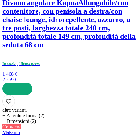
Divano angolare Kapua
Allungabile/con
contenitore, con penisola a destra/con
chaise lounge, idrorepellente, azzurro, a
tre posti, larghezza totale 240 cm,
profondità totale 149 cm, profondità della
seduta 68 cm
In stock
Ultimo pezzo
1 468 €
2 259 €
AGGIUNGI
altre varianti
+ Angolo e forma (2)
+ Dimensioni (2)
Conviene
Makamii