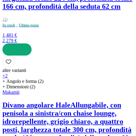
166 cm, profondità della seduta 62 cm
(
2
)
In stock
Ultimo pezzo
1 481 €
2 279 €
AGGIUNGI
altre varianti
+2
+ Angolo e forma (2)
+ Dimensioni (2)
Makamii
Divano angolare Hale
Allungabile, con
penisola a sinistra/con chaise lounge,
idrorepellente, grigio chiaro, a quattro
posti, larghezza totale 300 cm, profondità