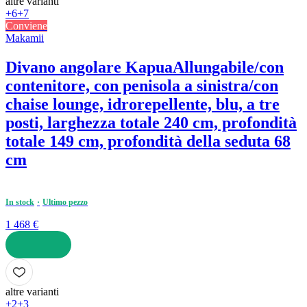
altre varianti
+6
+7
Conviene
Makamii
Divano angolare Kapua
Allungabile/con
contenitore, con penisola a sinistra/con
chaise lounge, idrorepellente, blu, a tre
posti, larghezza totale 240 cm, profondità
totale 149 cm, profondità della seduta 68
cm
In stock
Ultimo pezzo
1 468 €
AGGIUNGI
altre varianti
+2
+3