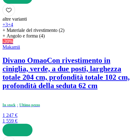
AGGIUNGI
altre varianti
+3
+4
+ Materiale del rivestimento (2)
+ Angolo e forma (4)
-20%
Makamii
Divano Omao
Con rivestimento in
ciniglia, verde, a due posti, larghezza
totale 204 cm, profondità totale 102 cm,
profondità della seduta 62 cm
In stock
Ultimo pezzo
1 247 €
1 559 €
AGGIUNGI