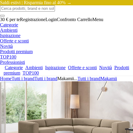
Saldi estivi |
Risparmia fino al 40% →
30 € per te
Registrazione
Login
Confronto
Carrello
Menu
Categorie
Ambienti
Ispirazione
Offerte e sconti
Novità
Prodotti premium
TOP100
Professionisti
Categorie
Ambienti
Ispirazione
Offerte e sconti
Novità
Prodotti
premium
TOP100
Home
Tutti i brand
Tutti i brand
Makamii
...
Tutti i brand
Makamii