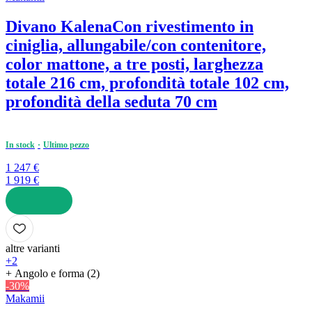
Divano Kalena
Con rivestimento in
ciniglia, allungabile/con contenitore,
color mattone, a tre posti, larghezza
totale 216 cm, profondità totale 102 cm,
profondità della seduta 70 cm
In stock
Ultimo pezzo
1 247 €
1 919 €
AGGIUNGI
altre varianti
+2
+ Angolo e forma (2)
-30%
Makamii