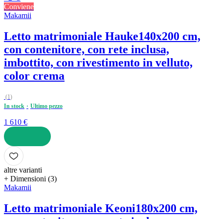
Conviene
Makamii
Letto matrimoniale Hauke
140x200 cm,
con contenitore, con rete inclusa,
imbottito, con rivestimento in velluto,
color crema
(
1
)
In stock
Ultimo pezzo
1 610 €
AGGIUNGI
altre varianti
+ Dimensioni (3)
Makamii
Letto matrimoniale Keoni
180x200 cm,