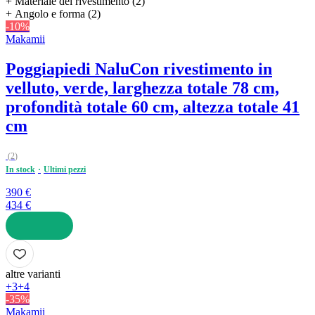
+ Materiale del rivestimento (2)
+ Angolo e forma (2)
-10%
Makamii
Poggiapiedi Nalu
Con rivestimento in
velluto, verde, larghezza totale 78 cm,
profondità totale 60 cm, altezza totale 41
cm
(
2
)
In stock
Ultimi pezzi
390 €
434 €
AGGIUNGI
altre varianti
+3
+4
-35%
Makamii