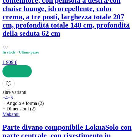
contenitore, con penisola a destra/con
chaise lounge, idrorepellente, color
crema, a tre posti, larghezza totale 207
cm, profondità totale 148 cm, profondità
della seduta 62 cm
(
7
)
In stock
Ultimo pezzo
1 909 €
AGGIUNGI
altre varianti
+4
+5
+ Angolo e forma (2)
+ Dimensioni (2)
Makamii
Parte divano componibile Lokua
Solo con
parte centrale, con rivestimento in