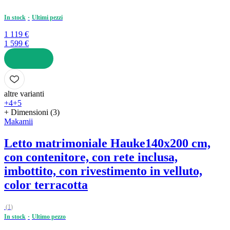
In stock
Ultimi pezzi
1 119 €
1 599 €
AGGIUNGI
altre varianti
+4
+5
+ Dimensioni (3)
Makamii
Letto matrimoniale Hauke
140x200 cm,
con contenitore, con rete inclusa,
imbottito, con rivestimento in velluto,
color terracotta
(
1
)
In stock
Ultimo pezzo