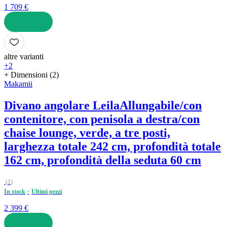
1 709 €
AGGIUNGI
altre varianti
+2
+ Dimensioni (2)
Makamii
Divano angolare Leila
Allungabile/con
contenitore, con penisola a destra/con
chaise lounge, verde, a tre posti,
larghezza totale 242 cm, profondità totale
162 cm, profondità della seduta 60 cm
(
1
)
In stock
Ultimi pezzi
2 399 €