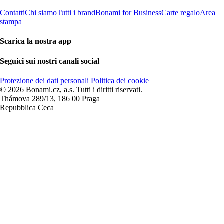
Contatti
Chi siamo
Tutti i brand
Bonami for Business
Carte regalo
Area
stampa
Scarica la nostra app
Seguici sui nostri canali social
Protezione dei dati personali
Politica dei cookie
© 2026 Bonami.cz, a.s. Tutti i diritti riservati.
Thámova 289/13, 186 00 Praga
Repubblica Ceca