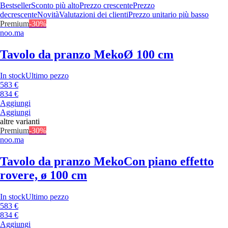
Bestseller
Sconto più alto
Prezzo crescente
Prezzo
decrescente
Novità
Valutazioni dei clienti
Prezzo unitario più basso
Premium
-30%
noo.ma
Tavolo da pranzo Meko
Ø 100 cm
In stock
Ultimo pezzo
583 €
834 €
Aggiungi
Aggiungi
altre varianti
Premium
-30%
noo.ma
Tavolo da pranzo Meko
Con piano effetto
rovere, ø 100 cm
In stock
Ultimo pezzo
583 €
834 €
Aggiungi