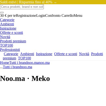
Saldi estivi |
Risparmia fino al 40% →
30 € per te
Registrazione
Login
Confronto
Carrello
Menu
Categorie
Ambienti
Ispirazione
Offerte e sconti
Novità
Prodotti premium
TOP100
Professionisti
Categorie
Ambienti
Ispirazione
Offerte e sconti
Novità
Prodotti
premium
TOP100
Home
Tutti i brand
noo.ma
noo.ma
...
Tutti i brand
noo.ma
Noo.ma · Meko