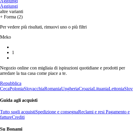
Aggiungi
Aggiungi
altre varianti
+ Forma (2)
Per vedere più risultati, rimuovi uno o più filtri
Meko
1
Negozio online con migliaia di ispirazioni quotidiane e prodotti per
arredare la tua casa come piace a te.
Repubblica
Ceca
Polonia
Slovacchia
Romania
Ungheria
Croazia
Lituania
Lettonia
Slov
Guida agli acquisti
Tutto sugli acquisti
Spedizione e consegna
Reclami e resi
Pagamento e
fatture
Crediti
Su Bonami