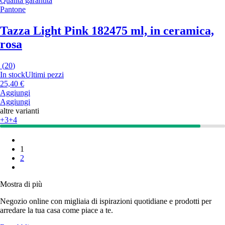
Qualità garantita
Pantone
Tazza Light Pink 182
475 ml, in ceramica,
rosa
(
20
)
In stock
Ultimi pezzi
25,40 €
Aggiungi
Aggiungi
altre varianti
+3
+4
1
2
Mostra di più
Negozio online con migliaia di ispirazioni quotidiane e prodotti per
arredare la tua casa come piace a te.