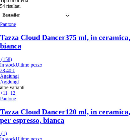
Tipo di offerta
54 risultati
Bestseller
Pantone
Tazza Cloud Dancer
375 ml, in ceramica,
bianca
(
158
)
In stock
Ultimo pezzo
28,40 €
Aggiungi
Aggiungi
altre varianti
+11
+12
Pantone
Tazza Cloud Dancer
120 ml, in ceramica,
per espresso, bianca
(
1
)
In stock
Ultimo pezzo