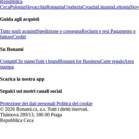
Repubblica
Ceca
Polonia
Slovacchia
Romania
Ungheria
Croazia
Lituania
Lettonia
Slov
Guida agli acquisti
Tutto sugli acquisti
Spedizione e consegna
Reclami e resi
Pagamento e
fatture
Crediti
Su Bonami
Contatti
Chi siamo
Tutti i brand
Bonami for Business
Carte regalo
Area
stampa
Scarica la nostra app
Seguici sui nostri canali social
Protezione dei dati personali
Politica dei cookie
© 2026 Bonami.cz, a.s. Tutti i diritti riservati.
Thámova 289/13, 186 00 Praga
Repubblica Ceca