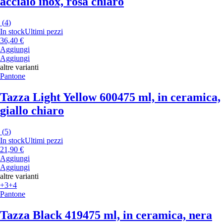
acciaio inox, rosa chiaro
(
4
)
In stock
Ultimi pezzi
36,40 €
Aggiungi
Aggiungi
altre varianti
Pantone
Tazza Light Yellow 600
475 ml, in ceramica,
giallo chiaro
(
5
)
In stock
Ultimi pezzi
21,90 €
Aggiungi
Aggiungi
altre varianti
+3
+4
Pantone
Tazza Black 419
475 ml, in ceramica, nera