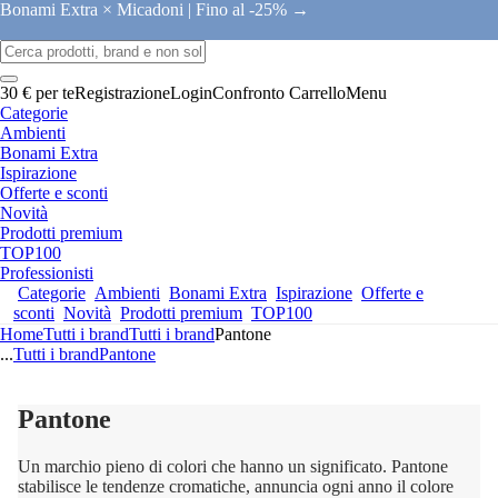
Bonami Extra × Micadoni |
Fino al -25% →
30 € per te
Registrazione
Login
Confronto
Carrello
Menu
Categorie
Ambienti
Bonami Extra
Ispirazione
Offerte e sconti
Novità
Prodotti premium
TOP100
Professionisti
Categorie
Ambienti
Bonami Extra
Ispirazione
Offerte e
sconti
Novità
Prodotti premium
TOP100
Home
Tutti i brand
Tutti i brand
Pantone
...
Tutti i brand
Pantone
Pantone
Un marchio pieno di colori che hanno un significato. Pantone
stabilisce le tendenze cromatiche, annuncia ogni anno il colore