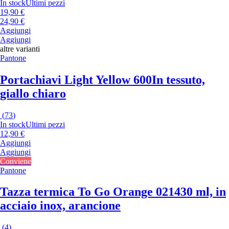
In stock
Ultimi pezzi
19,90 €
24,90 €
Aggiungi
Aggiungi
altre varianti
Pantone
Portachiavi Light Yellow 600
In tessuto,
giallo chiaro
(
73
)
In stock
Ultimi pezzi
12,90 €
Aggiungi
Aggiungi
Conviene
Pantone
Tazza termica To Go Orange 021
430 ml, in
acciaio inox, arancione
(
4
)