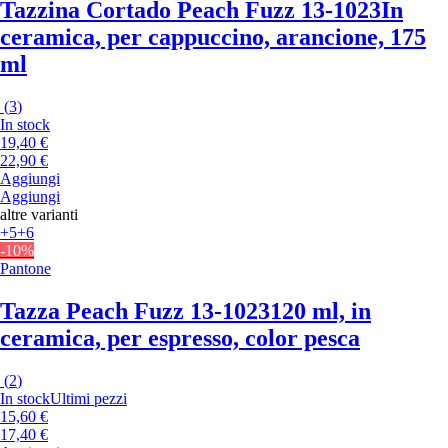
Tazzina Cortado Peach Fuzz 13-1023
In
ceramica, per cappuccino, arancione, 175
ml
(
3
)
In stock
19,40 €
22,90 €
Aggiungi
Aggiungi
altre varianti
+5
+6
-10%
Pantone
Tazza Peach Fuzz 13-1023
120 ml, in
ceramica, per espresso, color pesca
(
2
)
In stock
Ultimi pezzi
15,60 €
17,40 €