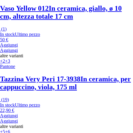
Vaso Yellow 012
In ceramica, giallo, ø 10
cm, altezza totale 17 cm
(
1
)
In stock
Ultimo pezzo
50 €
Aggiungi
Aggiungi
altre varianti
+2
+3
Pantone
Tazzina Very Peri 17-3938
In ceramica, per
cappuccino, viola, 175 ml
(
19
)
In stock
Ultimo pezzo
22,90 €
Aggiungi
Aggiungi
altre varianti
+5
+6