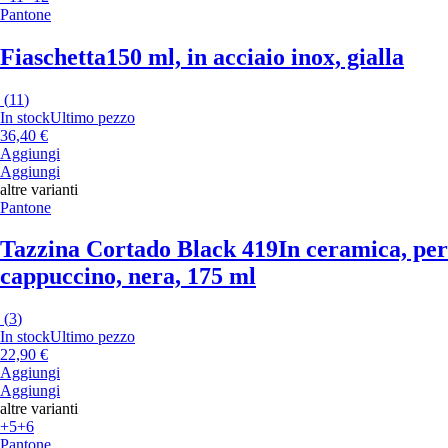
Pantone
Fiaschetta
150 ml, in acciaio inox, gialla
(
11
)
In stock
Ultimo pezzo
36,40 €
Aggiungi
Aggiungi
altre varianti
Pantone
Tazzina Cortado Black 419
In ceramica, per
cappuccino, nera, 175 ml
(
3
)
In stock
Ultimo pezzo
22,90 €
Aggiungi
Aggiungi
altre varianti
+5
+6
Pantone