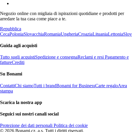
Negozio online con migliaia di ispirazioni quotidiane e prodotti per
arredare la tua casa come piace a te.
Repubblica
Ceca
Polonia
Slovacchia
Romania
Ungheria
Croazia
Lituania
Lettonia
Slov
Guida agli acquisti
Tutto sugli acquisti
Spedizione e consegna
Reclami e resi
Pagamento e
fatture
Crediti
Su Bonami
Contatti
Chi siamo
Tutti i brand
Bonami for Business
Carte regalo
Area
stampa
Scarica la nostra app
Seguici sui nostri canali social
Protezione dei dati personali
Politica dei cookie
© 2026 Bonami.cz, a.s. Tutti i diritti riservati.