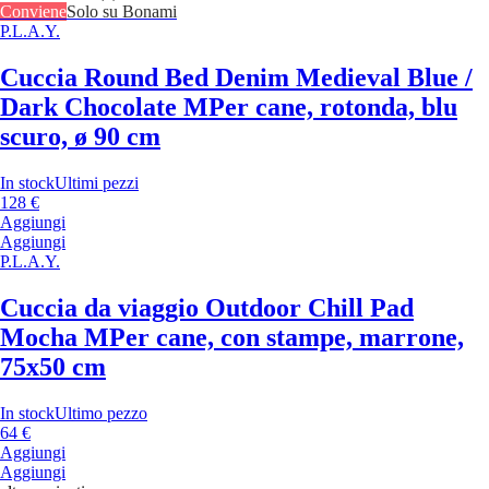
Conviene
Solo su Bonami
P.L.A.Y.
Cuccia Round Bed Denim Medieval Blue /
Dark Chocolate M
Per cane, rotonda, blu
scuro, ø 90 cm
In stock
Ultimi pezzi
128 €
Aggiungi
Aggiungi
P.L.A.Y.
Cuccia da viaggio Outdoor Chill Pad
Mocha M
Per cane, con stampe, marrone,
75x50 cm
In stock
Ultimo pezzo
64 €
Aggiungi
Aggiungi