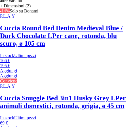
altre varianti
+ Dimensioni (2)
-14%
Solo su Bonami
P.L.A.Y.
Cuccia Round Bed Denim Medieval Blue /
Dark Chocolate L
Per cane, rotonda, blu
scuro, ø 105 cm
In stock
Ultimi pezzi
166 €
195 €
Aggiungi
Aggiungi
Conviene
P.L.A.Y.
Cuccia Snuggle Bed 3in1 Husky Grey L
Per
animali domestici, rotonda, grigia, ø 45 cm
In stock
Ultimi pezzi
69 €