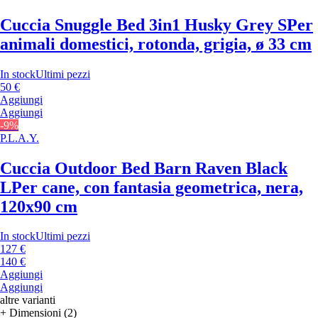
Cuccia Snuggle Bed 3in1 Husky Grey S
Per
animali domestici, rotonda, grigia, ø 33 cm
In stock
Ultimi pezzi
50 €
Aggiungi
Aggiungi
-9%
P.L.A.Y.
Cuccia Outdoor Bed Barn Raven Black
L
Per cane, con fantasia geometrica, nera,
120x90 cm
In stock
Ultimi pezzi
127 €
140 €
Aggiungi
Aggiungi
altre varianti
+ Dimensioni (2)