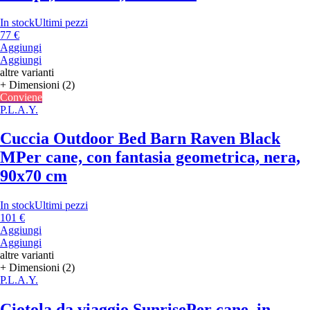
In stock
Ultimi pezzi
77 €
Aggiungi
Aggiungi
altre varianti
+ Dimensioni (2)
Conviene
P.L.A.Y.
Cuccia Outdoor Bed Barn Raven Black
M
Per cane, con fantasia geometrica, nera,
90x70 cm
In stock
Ultimi pezzi
101 €
Aggiungi
Aggiungi
altre varianti
+ Dimensioni (2)
P.L.A.Y.
Ciotola da viaggio Sunrise
Per cane, in