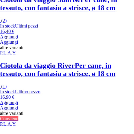
tessuto, con fantasia a strisce, ø 18 cm
(
2
)
In stock
Ultimi pezzi
16,40 €
Aggiungi
Aggiungi
altre varianti
P.L.A.Y.
Ciotola da viaggio River
Per cane, in
tessuto, con fantasia a strisce, ø 18 cm
(
1
)
In stock
Ultimo pezzo
16,90 €
Aggiungi
Aggiungi
altre varianti
Conviene
P.L.A.Y.