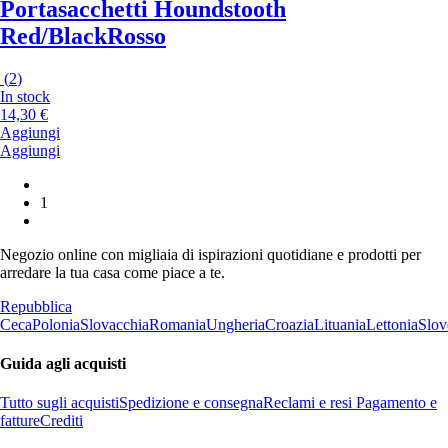
Portasacchetti Houndstooth
Red/Black
Rosso
(
2
)
In stock
14,30 €
Aggiungi
Aggiungi
1
Negozio online con migliaia di ispirazioni quotidiane e prodotti per
arredare la tua casa come piace a te.
Repubblica
Ceca
Polonia
Slovacchia
Romania
Ungheria
Croazia
Lituania
Lettonia
Slov
Guida agli acquisti
Tutto sugli acquisti
Spedizione e consegna
Reclami e resi
Pagamento e
fatture
Crediti