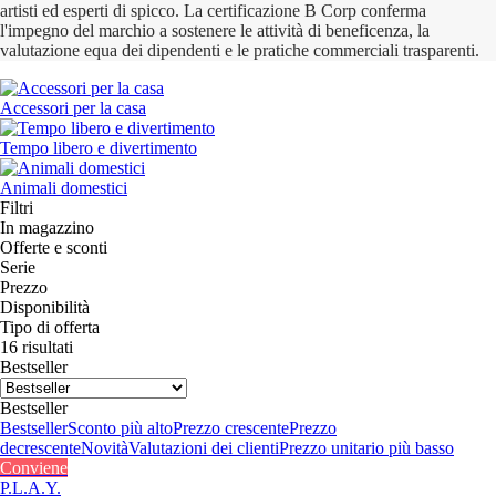
artisti ed esperti di spicco. La certificazione B Corp conferma
l'impegno del marchio a sostenere le attività di beneficenza, la
valutazione equa dei dipendenti e le pratiche commerciali trasparenti.
Accessori per la casa
Tempo libero e divertimento
Animali domestici
Filtri
In magazzino
Offerte e sconti
Serie
Prezzo
Disponibilità
Tipo di offerta
16 risultati
Bestseller
Bestseller
Bestseller
Sconto più alto
Prezzo crescente
Prezzo
decrescente
Novità
Valutazioni dei clienti
Prezzo unitario più basso
Conviene
P.L.A.Y.