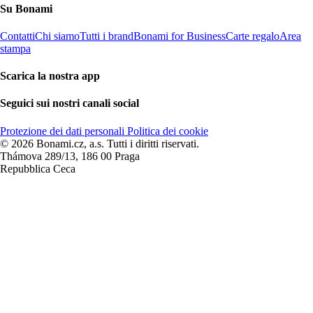
Su Bonami
Contatti
Chi siamo
Tutti i brand
Bonami for Business
Carte regalo
Area
stampa
Scarica la nostra app
Seguici sui nostri canali social
Protezione dei dati personali
Politica dei cookie
© 2026 Bonami.cz, a.s. Tutti i diritti riservati.
Thámova 289/13, 186 00 Praga
Repubblica Ceca