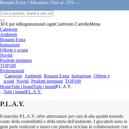
Bonami Extra × Micadoni |
Fino al -25% →
30 € per te
Registrazione
Login
Confronto
Carrello
Menu
Categorie
Ambienti
Bonami Extra
Ispirazione
Offerte e sconti
Novità
Prodotti premium
TOP100
Professionisti
Categorie
Ambienti
Bonami Extra
Ispirazione
Offerte e
sconti
Novità
Prodotti premium
TOP100
Home
Tutti i brand
Tutti i brand
P.L.A.Y.
...
Tutti i brand
P.L.A.Y.
P.L.A.Y.
Il marchio P.L.A.Y. offre attrezzature per cani di alta qualità tenendo
conto della sostenibilità e della tutela dell'ambiente. I giocattoli sono in
gran parte realizzati a mano con plastica riciclata in collaborazione con