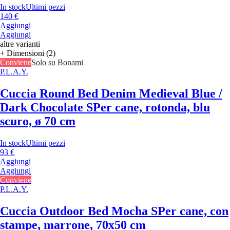
In stock
Ultimi pezzi
140 €
Aggiungi
Aggiungi
altre varianti
+ Dimensioni (2)
Conviene
Solo su Bonami
P.L.A.Y.
Cuccia Round Bed Denim Medieval Blue /
Dark Chocolate S
Per cane, rotonda, blu
scuro, ø 70 cm
In stock
Ultimi pezzi
93 €
Aggiungi
Aggiungi
Conviene
P.L.A.Y.
Cuccia Outdoor Bed Mocha S
Per cane, con
stampe, marrone, 70x50 cm