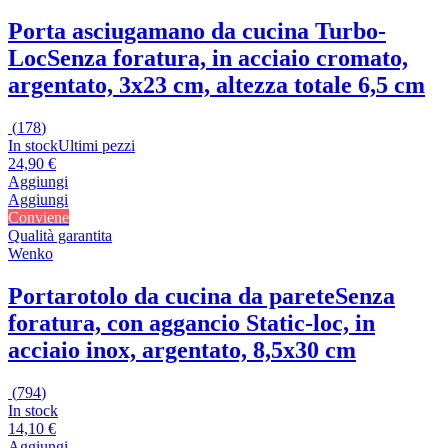
Porta asciugamano da cucina Turbo-
Loc
Senza foratura, in acciaio cromato,
argentato, 3x23 cm, altezza totale 6,5 cm
(
178
)
In stock
Ultimi pezzi
24,90 €
Aggiungi
Aggiungi
Conviene
Qualità garantita
Wenko
Portarotolo da cucina da parete
Senza
foratura, con aggancio Static-loc, in
acciaio inox, argentato, 8,5x30 cm
(
794
)
In stock
14,10 €
Aggiungi