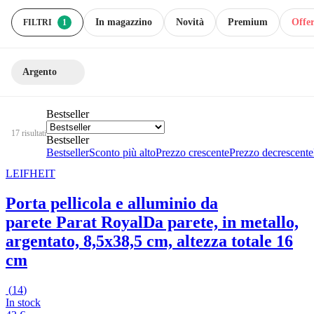
In magazzino
Novità
Premium
Offer
FILTRI
1
Argento
Bestseller
17 risultati
Bestseller
Bestseller
Sconto più alto
Prezzo crescente
Prezzo decrescente
LEIFHEIT
Porta pellicola e alluminio da
parete Parat Royal
Da parete, in metallo,
argentato, 8,5x38,5 cm, altezza totale 16
cm
(
14
)
In stock