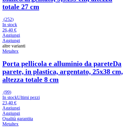
totale 27 cm
(
252
)
In stock
26,40 €
Aggiungi
Aggiungi
altre varianti
Metaltex
Porta pellicola e alluminio da parete
Da
parete, in plastica, argentato, 25x38 cm,
altezza totale 8 cm
(
99
)
In stock
Ultimi pezzi
23,40 €
Aggiungi
Aggiungi
Qualità garantita
Metaltex