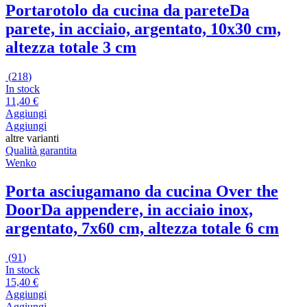
Portarotolo da cucina da parete
Da
parete, in acciaio, argentato, 10x30 cm,
altezza totale 3 cm
(
218
)
In stock
11,40 €
Aggiungi
Aggiungi
altre varianti
Qualità garantita
Wenko
Porta asciugamano da cucina Over the
Door
Da appendere, in acciaio inox,
argentato, 7x60 cm, altezza totale 6 cm
(
91
)
In stock
15,40 €
Aggiungi
Aggiungi