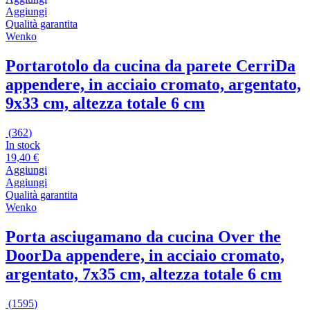
Aggiungi
Qualità garantita
Wenko
Portarotolo da cucina da parete Cerri
Da
appendere, in acciaio cromato, argentato,
9x33 cm, altezza totale 6 cm
(
362
)
In stock
19,40 €
Aggiungi
Aggiungi
Qualità garantita
Wenko
Porta asciugamano da cucina Over the
Door
Da appendere, in acciaio cromato,
argentato, 7x35 cm, altezza totale 6 cm
(
1595
)