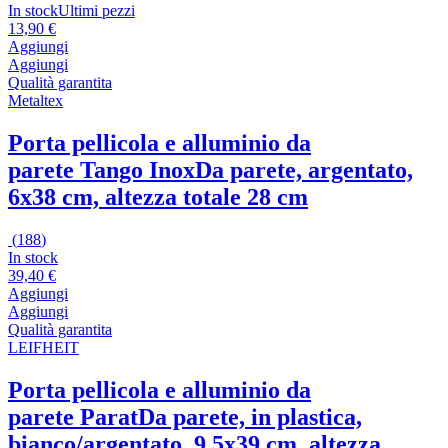
In stock
Ultimi pezzi
13,90 €
Aggiungi
Aggiungi
Qualità garantita
Metaltex
Porta pellicola e alluminio da
parete Tango Inox
Da parete, argentato,
6x38 cm, altezza totale 28 cm
(
188
)
In stock
39,40 €
Aggiungi
Aggiungi
Qualità garantita
LEIFHEIT
Porta pellicola e alluminio da
parete Parat
Da parete, in plastica,
bianco/argentato, 9,5x39 cm, altezza