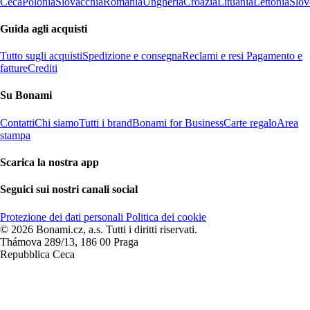
Ceca
Polonia
Slovacchia
Romania
Ungheria
Croazia
Lituania
Lettonia
Slov
Guida agli acquisti
Tutto sugli acquisti
Spedizione e consegna
Reclami e resi
Pagamento e
fatture
Crediti
Su Bonami
Contatti
Chi siamo
Tutti i brand
Bonami for Business
Carte regalo
Area
stampa
Scarica la nostra app
Seguici sui nostri canali social
Protezione dei dati personali
Politica dei cookie
© 2026 Bonami.cz, a.s. Tutti i diritti riservati.
Thámova 289/13, 186 00 Praga
Repubblica Ceca