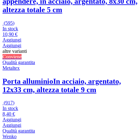
appendere, in acciaio, argentato, 8x30 cm,
altezza totale 5 cm
(
595
)
In stock
10,90 €
Aggiungi
Aggiungi
altre varianti
Conviene
Qualità garantita
Metaltex
Porta alluminio
In acciaio, argentato,
12x33 cm, altezza totale 9 cm
(
917
)
In stock
8,40 €
Aggiungi
Aggiungi
Qualità garantita
Wenko