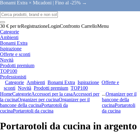
Bonami Extra × Micadoni |
Fino al -25% →
30 € per te
Registrazione
Login
Confronto
Carrello
Menu
Categorie
Ambienti
Bonami Extra
Ispirazione
Offerte e sconti
Novità
Prodotti premium
TOP100
Professionisti
Categorie
Ambienti
Bonami Extra
Ispirazione
Offerte e
sconti
Novità
Prodotti premium
TOP100
Home
Categorie
Accessori per la casa
Accessori per
...
Organizer per il
la cucina
Organizer per cucina
Organizer per il
bancone della
bancone della cucina
Portarotoli da
cucina
Portarotoli
cucina
Portarotoli da cucina
da cucina
Portarotoli da cucina in argento