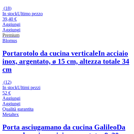
(
18
)
In stock
Ultimo pezzo
39,40 €
Aggiungi
Aggiungi
Premium
Blomus
Portarotolo da cucina verticale
In acciaio
inox, argentato, ø 15 cm, altezza totale 34
cm
(
12
)
In stock
Ultimi pezzi
52 €
Aggiungi
Aggiungi
Qualità garantita
Metaltex
Porta asciugamano da cucina Galileo
Da