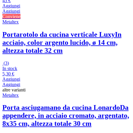
43 €
Aggiungi
Aggiungi
Conviene
Metaltex
Portarotolo da cucina verticale Luxy
In
acciaio, color argento lucido, ø 14 cm,
altezza totale 32 cm
(
3
)
In stock
5,30 €
Aggiungi
Aggiungi
altre varianti
Metaltex
Porta asciugamano da cucina Lonardo
Da
appendere, in acciaio cromato, argentato,
8x35 cm, altezza totale 30 cm