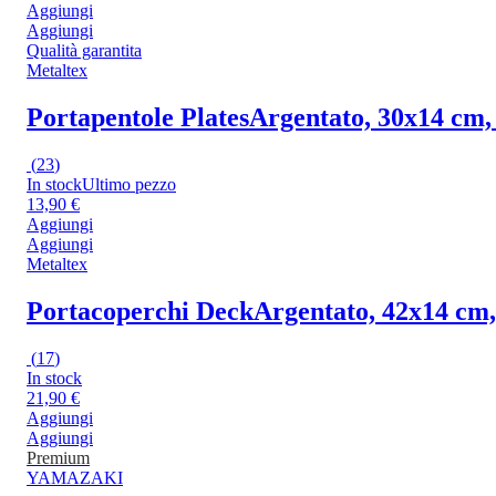
Aggiungi
Aggiungi
Qualità garantita
Metaltex
Portapentole Plates
Argentato, 30x14 cm, 
(
23
)
In stock
Ultimo pezzo
13,90 €
Aggiungi
Aggiungi
Metaltex
Portacoperchi Deck
Argentato, 42x14 cm,
(
17
)
In stock
21,90 €
Aggiungi
Aggiungi
Premium
YAMAZAKI