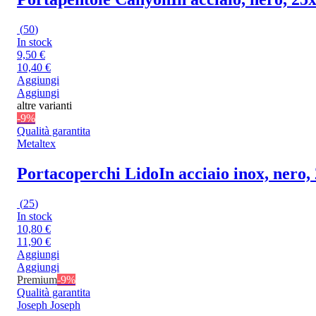
(
50
)
In stock
9,50 €
10,40 €
Aggiungi
Aggiungi
altre varianti
-9%
Qualità garantita
Metaltex
Portacoperchi Lido
In acciaio inox, nero,
(
25
)
In stock
10,80 €
11,90 €
Aggiungi
Aggiungi
Premium
-9%
Qualità garantita
Joseph Joseph