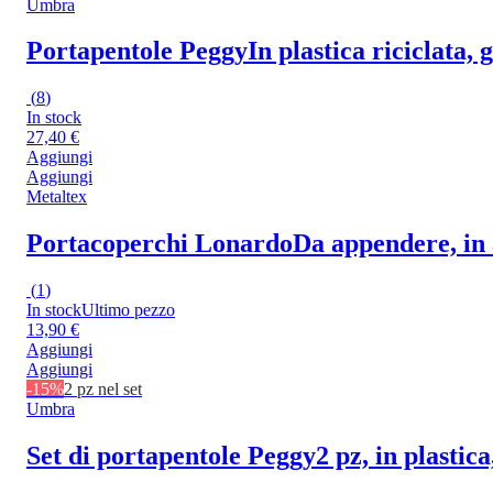
Umbra
Portapentole Peggy
In plastica riciclata,
(
8
)
In stock
27,40 €
Aggiungi
Aggiungi
Metaltex
Portacoperchi Lonardo
Da appendere, in 
(
1
)
In stock
Ultimo pezzo
13,90 €
Aggiungi
Aggiungi
-15%
2 pz nel set
Umbra
Set di portapentole Peggy
2 pz, in plastic