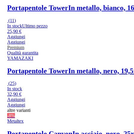
Portapentole Tower
In metallo, bianco, 1
(
11
)
In stock
Ultimo pezzo
25,90 €
Aggiungi
Aggiungi
Premium
Qualità garantita
YAMAZAKI
Portapentole Tower
In metallo, nero, 19,
(
25
)
In stock
32,90 €
Aggiungi
Aggiungi
altre varianti
-8%
Metaltex
Portapentole Canyon
In acciaio, nero, 25