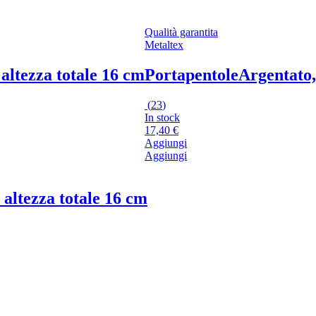
Qualità garantita
Metaltex
altezza totale 16 cm
Portapentole
Argentato,
(
23
)
In stock
17,40 €
Aggiungi
Aggiungi
 altezza totale 16 cm