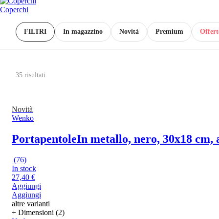
Coperchi
FILTRI
In magazzino
Novità
Premium
Offert
35 risultati
Novità
Wenko
Portapentole
In metallo, nero, 30x18 cm, 
(
76
)
In stock
27,40 €
Aggiungi
Aggiungi
altre varianti
+ Dimensioni (2)