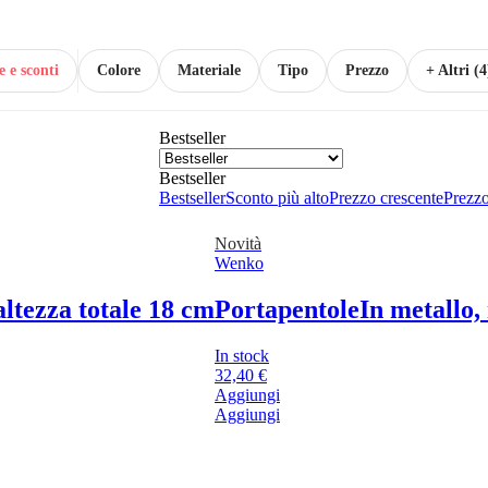
e e sconti
Colore
Materiale
Tipo
Prezzo
+ Altri (4
Bestseller
Bestseller
Bestseller
Sconto più alto
Prezzo crescente
Prezzo
Novità
Wenko
altezza totale 18 cm
Portapentole
In metallo,
In stock
32,40 €
Aggiungi
Aggiungi