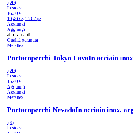
(
20
)
In stock
16,30 €
19,40 €
8,15 € / pz
Aggiungi
Aggiungi
altre varianti
Qualità garantita
Metaltex
Portacoperchi Tokyo Lava
In acciaio ino
(
20
)
In stock
15,40 €
Aggiungi
Aggiungi
Metaltex
Portacoperchi Nevada
In acciaio inox, ar
(
9
)
In stock