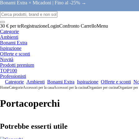
Bonami Extra × Micadoni |
Fino al -25% →
30 € per te
Registrazione
Login
Confronto
Carrello
Menu
Categorie
Ambienti
Bonami Extra
Ispirazione
Offerte e sconti
Novità
Prodotti premium
TOP100
Professionisti
Categorie
Ambienti
Bonami Extra
Ispirazione
Offerte e sconti
No
Home
Categorie
Accessori per la casa
Accessori per la cucina
Organizer per cucina
Organizer per 
Portacoperchi
Potrebbe esserti utile