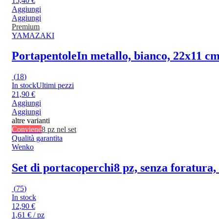
15,40 €
Aggiungi
Aggiungi
Premium
YAMAZAKI
Portapentole
In metallo, bianco, 22x11 cm
(
18
)
In stock
Ultimi pezzi
21,90 €
Aggiungi
Aggiungi
altre varianti
Conviene
8 pz nel set
Qualità garantita
Wenko
Set di portacoperchi
8 pz, senza foratura, 
(
75
)
In stock
12,90 €
1,61 € / pz