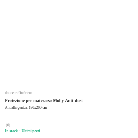
douceur d'intérieur
Protezione per materasso Molly Anti-dust
Antiallergenica, 180x200 cm
(
6
)
In stock
Ultimi pezzi