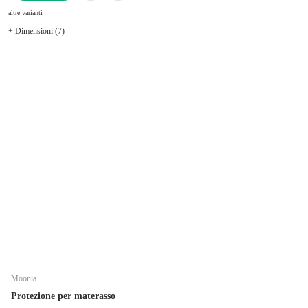
AGGIUNGI
altre varianti
+ Dimensioni (7)
Moonia
Protezione per materasso