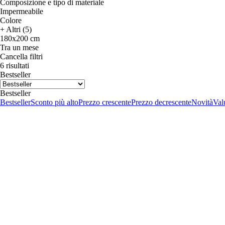
Composizione e tipo di materiale
Impermeabile
Colore
+ Altri (5)
180x200 cm
Tra un mese
Cancella filtri
6 risultati
Bestseller
Bestseller
Bestseller
Sconto più alto
Prezzo crescente
Prezzo decrescente
Novità
Valu