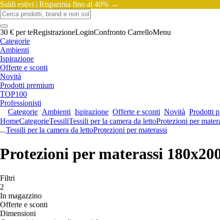
Saldi estivi |
Risparmia fino al 40% →
30 € per te
Registrazione
Login
Confronto
Carrello
Menu
Categorie
Ambienti
Ispirazione
Offerte e sconti
Novità
Prodotti premium
TOP100
Professionisti
Categorie
Ambienti
Ispirazione
Offerte e sconti
Novità
Prodotti 
Home
Categorie
Tessili
Tessili per la camera da letto
Protezioni per mater
...
Tessili per la camera da letto
Protezioni per materassi
Protezioni per materassi 180x200
Filtri
2
In magazzino
Offerte e sconti
Dimensioni