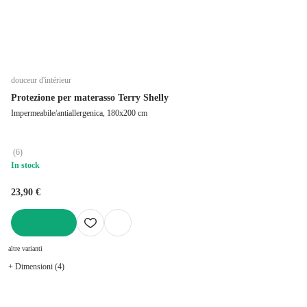
douceur d'intérieur
Protezione per materasso Terry Shelly
Impermeabile/antiallergenica, 180x200 cm
(
6
)
In stock
23,90 €
AGGIUNGI
altre varianti
+ Dimensioni (4)