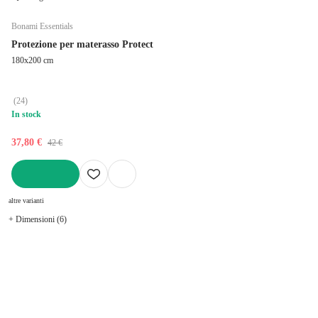
Bonami Essentials
Protezione per materasso Protect
180x200 cm
(
24
)
In stock
37,80 €
42 €
AGGIUNGI
altre varianti
+ Dimensioni (6)