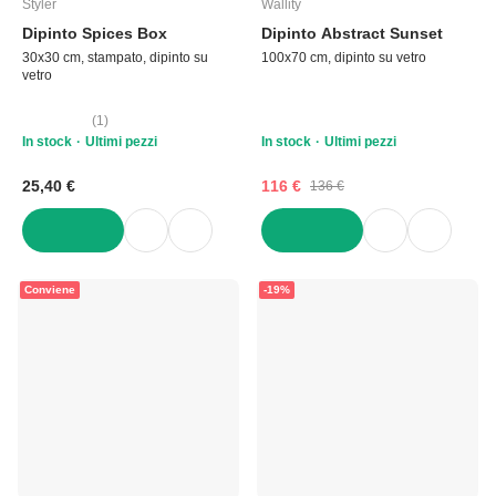
Styler
Wallity
Dipinto Spices Box
Dipinto Abstract Sunset
30x30 cm, stampato, dipinto su
100x70 cm, dipinto su vetro
vetro
(
1
)
In stock
Ultimi pezzi
In stock
Ultimi pezzi
25,40 €
116 €
136 €
AGGIUNGI
AGGIUNGI
Conviene
-19%