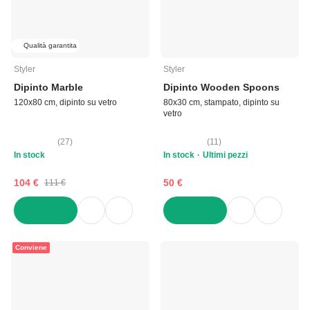
Qualità garantita
Styler
Styler
Dipinto Marble
Dipinto Wooden Spoons
120x80 cm, dipinto su vetro
80x30 cm, stampato, dipinto su
vetro
(
27
)
(
11
)
In stock
In stock
Ultimi pezzi
104 €
50 €
111 €
AGGIUNGI
AGGIUNGI
Conviene