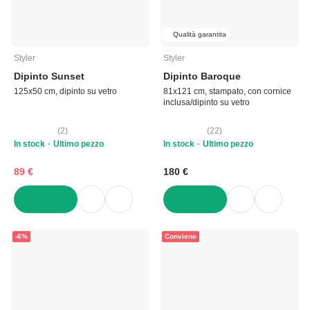
Qualità garantita
Styler
Styler
Dipinto Sunset
Dipinto Baroque
125x50 cm, dipinto su vetro
81x121 cm, stampato, con cornice
inclusa/dipinto su vetro
(
2
)
(
22
)
In stock
Ultimo pezzo
In stock
Ultimo pezzo
89 €
180 €
AGGIUNGI
AGGIUNGI
-6%
Conviene