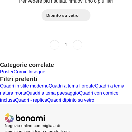
Per vedere più risultati, rimuovi uno o più filtri
Dipinto su vetro
1
Categorie correlate
Poster
Cornici
Insegne
Filtri preferiti
Quadri in stile moderno
Quadri a tema floreale
Quadri a tema
natura morta
Quadri a tema paesaggio
Quadri con cornice
inclusa
Quadri - replica
Quadri dipinto su vetro
Negozio online con migliaia di
ispirazioni quotidiane e prodotti per