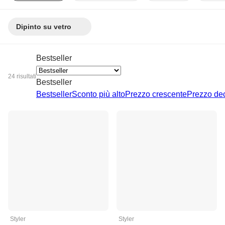
Dipinto su vetro
Bestseller
24 risultati
Bestseller
Bestseller
Sconto più alto
Prezzo crescente
Prezzo de
Styler
Styler