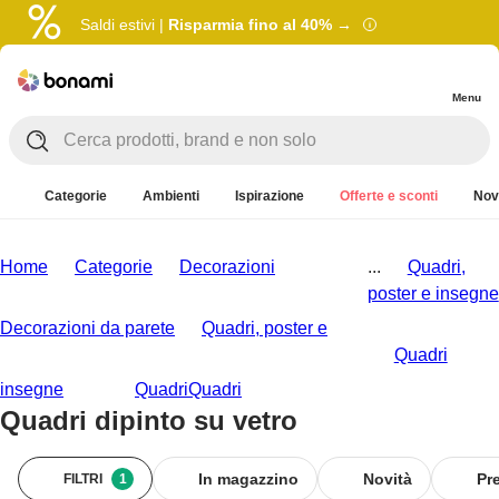
Saldi estivi |
Risparmia fino al 40% →
Menu
Categorie
Ambienti
Ispirazione
Offerte e sconti
Nov
Home
Categorie
Decorazioni
...
Quadri,
poster e insegne
Decorazioni da parete
Quadri, poster e
Quadri
insegne
Quadri
Quadri
Quadri dipinto su vetro
In magazzino
Novità
Pr
FILTRI
1