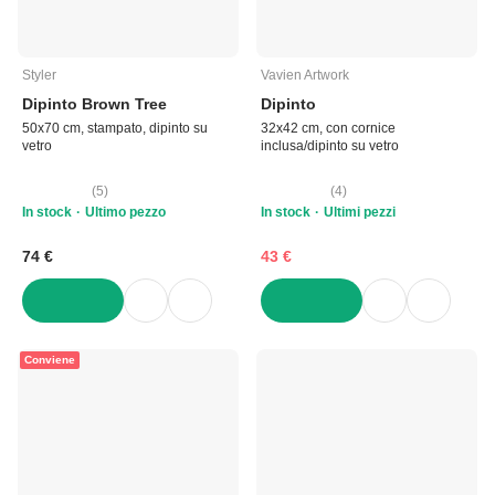
Styler
Vavien Artwork
Dipinto Brown Tree
Dipinto
50x70 cm, stampato, dipinto su
32x42 cm, con cornice
vetro
inclusa/dipinto su vetro
(
5
)
(
4
)
In stock
Ultimo pezzo
In stock
Ultimi pezzi
74 €
43 €
AGGIUNGI
AGGIUNGI
Conviene