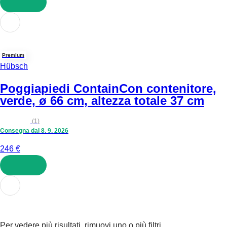
AGGIUNGI
Premium
Hübsch
Poggiapiedi Contain
Con contenitore,
verde, ø 66 cm, altezza totale 37 cm
(
1
)
Consegna dal 8. 9. 2026
246 €
AGGIUNGI
Per vedere più risultati, rimuovi uno o più filtri