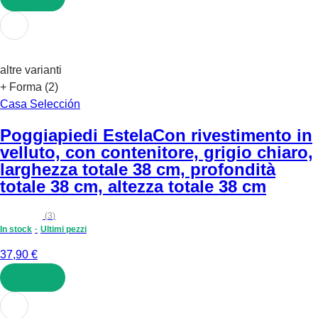
AGGIUNGI
altre varianti
+ Forma (2)
Casa Selección
Poggiapiedi Estela
Con rivestimento in
velluto, con contenitore, grigio chiaro,
larghezza totale 38 cm, profondità
totale 38 cm, altezza totale 38 cm
(
3
)
In stock
Ultimi pezzi
37,90 €
AGGIUNGI