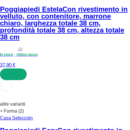
Poggiapiedi Estela
Con rivestimento in
velluto, con contenitore, marrone
chiaro, larghezza totale 38 cm,
profondità totale 38 cm, altezza totale
38 cm
(
8
)
In stock
Ultimo pezzo
37,90 €
AGGIUNGI
altre varianti
+ Forma (2)
Casa Selección