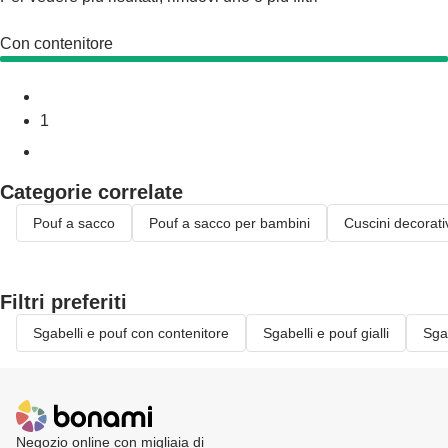
Con contenitore
1
Categorie correlate
Pouf a sacco
Pouf a sacco per bambini
Cuscini decorati
Filtri preferiti
Sgabelli e pouf con contenitore
Sgabelli e pouf gialli
Sgab
Negozio online con migliaia di