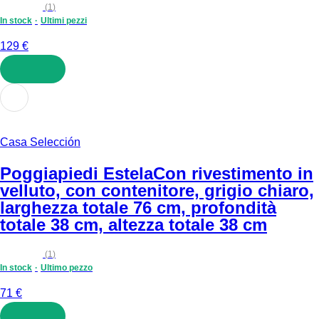
(
1
)
In stock
Ultimi pezzi
129 €
AGGIUNGI
Casa Selección
Poggiapiedi Estela
Con rivestimento in
velluto, con contenitore, grigio chiaro,
larghezza totale 76 cm, profondità
totale 38 cm, altezza totale 38 cm
(
1
)
In stock
Ultimo pezzo
71 €