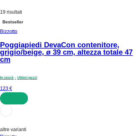
19 risultati
Bestseller
Bizzotto
Poggiapiedi Deva
Con contenitore,
grigio/beige, ø 39 cm, altezza totale 47
cm
In stock
Ultimi pezzi
123 €
AGGIUNGI
altre varianti