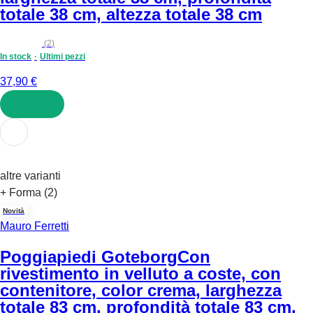
totale 38 cm, altezza totale 38 cm
(
2
)
In stock
Ultimi pezzi
37,90 €
AGGIUNGI
altre varianti
+ Forma (2)
Novità
Mauro Ferretti
Poggiapiedi Goteborg
Con
rivestimento in velluto a coste, con
contenitore, color crema, larghezza
totale 83 cm, profondità totale 83 cm,