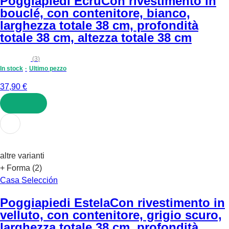
Poggiapiedi Ecru
Con rivestimento in
bouclé, con contenitore, bianco,
larghezza totale 38 cm, profondità
totale 38 cm, altezza totale 38 cm
(
3
)
In stock
Ultimo pezzo
37,90 €
AGGIUNGI
altre varianti
+ Forma (2)
Casa Selección
Poggiapiedi Estela
Con rivestimento in
velluto, con contenitore, grigio scuro,
larghezza totale 38 cm, profondità