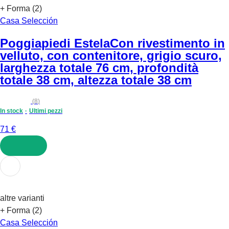
+ Forma (2)
Casa Selección
Poggiapiedi Estela
Con rivestimento in
velluto, con contenitore, grigio scuro,
larghezza totale 76 cm, profondità
totale 38 cm, altezza totale 38 cm
(
8
)
In stock
Ultimi pezzi
71 €
AGGIUNGI
altre varianti
+ Forma (2)
Casa Selección