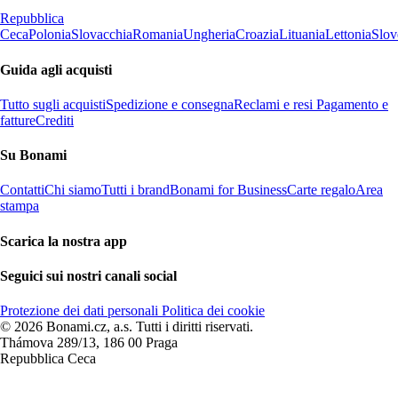
Repubblica
Ceca
Polonia
Slovacchia
Romania
Ungheria
Croazia
Lituania
Lettonia
Slov
Guida agli acquisti
Tutto sugli acquisti
Spedizione e consegna
Reclami e resi
Pagamento e
fatture
Crediti
Su Bonami
Contatti
Chi siamo
Tutti i brand
Bonami for Business
Carte regalo
Area
stampa
Scarica la nostra app
Seguici sui nostri canali social
Protezione dei dati personali
Politica dei cookie
© 2026 Bonami.cz, a.s. Tutti i diritti riservati.
Thámova 289/13, 186 00 Praga
Repubblica Ceca