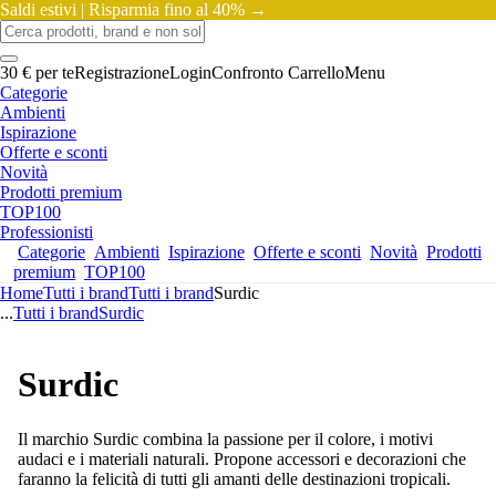
Saldi estivi |
Risparmia fino al 40% →
30 € per te
Registrazione
Login
Confronto
Carrello
Menu
Categorie
Ambienti
Ispirazione
Offerte e sconti
Novità
Prodotti premium
TOP100
Professionisti
Categorie
Ambienti
Ispirazione
Offerte e sconti
Novità
Prodotti
premium
TOP100
Home
Tutti i brand
Tutti i brand
Surdic
...
Tutti i brand
Surdic
Surdic
Il marchio Surdic combina la passione per il colore, i motivi
audaci e i materiali naturali. Propone accessori e decorazioni che
faranno la felicità di tutti gli amanti delle destinazioni tropicali.