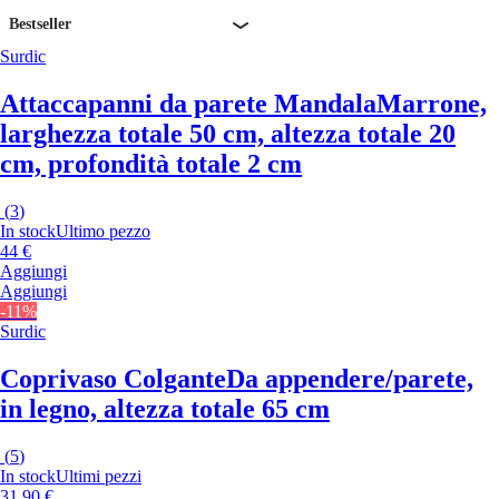
Bestseller
Surdic
Attaccapanni da parete Mandala
Marrone,
larghezza totale 50 cm, altezza totale 20
cm, profondità totale 2 cm
(
3
)
In stock
Ultimo pezzo
44 €
Aggiungi
Aggiungi
-11%
Surdic
Coprivaso Colgante
Da appendere/parete,
in legno, altezza totale 65 cm
(
5
)
In stock
Ultimi pezzi
31,90 €