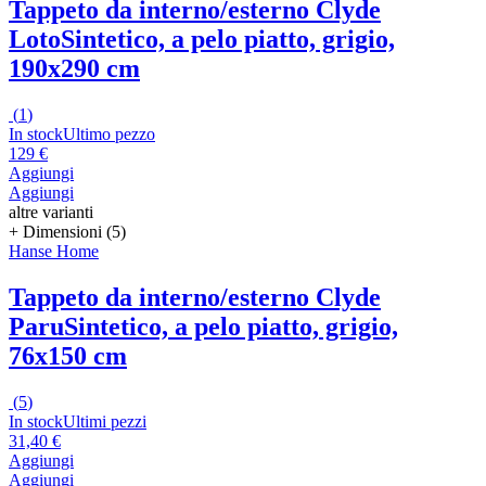
Tappeto da interno/esterno Clyde
Loto
Sintetico, a pelo piatto, grigio,
190x290 cm
(
1
)
In stock
Ultimo pezzo
129 €
Aggiungi
Aggiungi
altre varianti
+ Dimensioni (5)
Hanse Home
Tappeto da interno/esterno Clyde
Paru
Sintetico, a pelo piatto, grigio,
76x150 cm
(
5
)
In stock
Ultimi pezzi
31,40 €
Aggiungi
Aggiungi