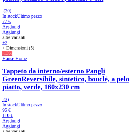
(
20
)
In stock
Ultimo pezzo
77 €
Aggiungi
Aggiungi
altre varianti
+2
+ Dimensioni (5)
-13%
Hanse Home
Tappeto da interno/esterno Pangli
Green
Reversibile, sintetico, bouclé, a pelo
piatto, verde, 160x230 cm
(
3
)
In stock
Ultimo pezzo
95 €
110 €
Aggiungi
Aggiungi
altre varianti