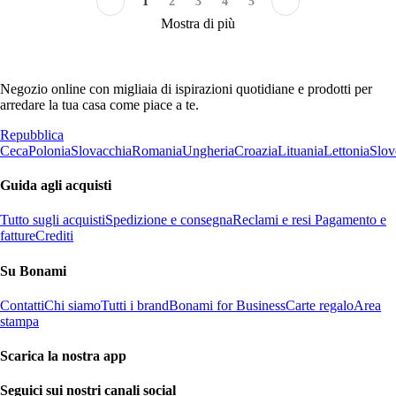
1
2
3
4
5
Mostra di più
Negozio online con migliaia di ispirazioni quotidiane e prodotti per
arredare la tua casa come piace a te.
Repubblica
Ceca
Polonia
Slovacchia
Romania
Ungheria
Croazia
Lituania
Lettonia
Slov
Guida agli acquisti
Tutto sugli acquisti
Spedizione e consegna
Reclami e resi
Pagamento e
fatture
Crediti
Su Bonami
Contatti
Chi siamo
Tutti i brand
Bonami for Business
Carte regalo
Area
stampa
Scarica la nostra app
Seguici sui nostri canali social