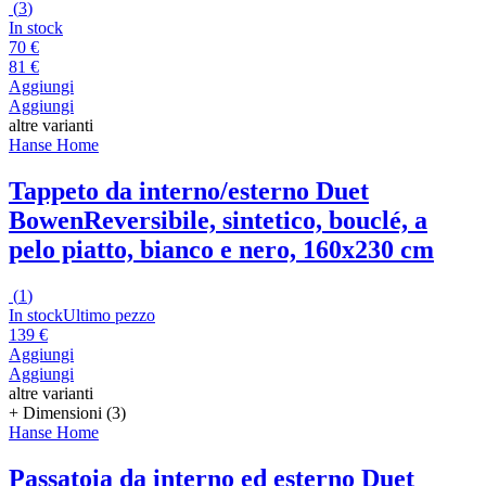
(
3
)
In stock
70 €
81 €
Aggiungi
Aggiungi
altre varianti
Hanse Home
Tappeto da interno/esterno Duet
Bowen
Reversibile, sintetico, bouclé, a
pelo piatto, bianco e nero, 160x230 cm
(
1
)
In stock
Ultimo pezzo
139 €
Aggiungi
Aggiungi
altre varianti
+ Dimensioni (3)
Hanse Home
Passatoia da interno ed esterno Duet