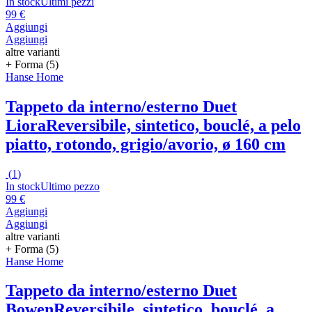
In stock
Ultimi pezzi
99 €
Aggiungi
Aggiungi
altre varianti
+ Forma (5)
Hanse Home
Tappeto da interno/esterno Duet
Liora
Reversibile, sintetico, bouclé, a pelo
piatto, rotondo, grigio/avorio, ø 160 cm
(
1
)
In stock
Ultimo pezzo
99 €
Aggiungi
Aggiungi
altre varianti
+ Forma (5)
Hanse Home
Tappeto da interno/esterno Duet
Bowen
Reversibile, sintetico, bouclé, a