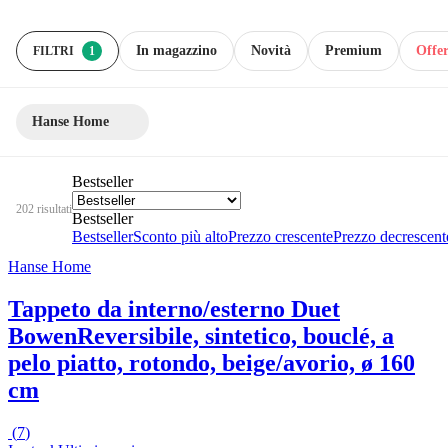
In magazzino
Novità
Premium
Offer
FILTRI
1
Hanse Home
Bestseller
202 risultati
Bestseller
Bestseller
Sconto più alto
Prezzo crescente
Prezzo decrescent
Hanse Home
Tappeto da interno/esterno Duet
Bowen
Reversibile, sintetico, bouclé, a
pelo piatto, rotondo, beige/avorio, ø 160
cm
(
7
)