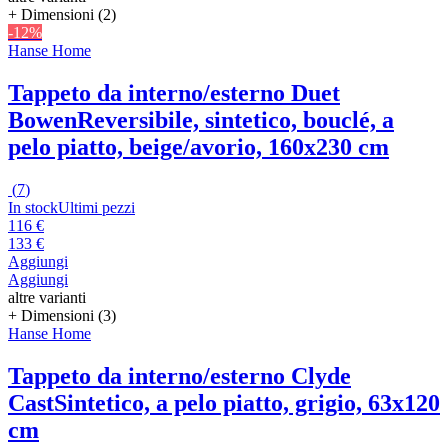
+ Dimensioni (2)
-12%
Hanse Home
Tappeto da interno/esterno Duet
Bowen
Reversibile, sintetico, bouclé, a
pelo piatto, beige/avorio, 160x230 cm
(
7
)
In stock
Ultimi pezzi
116 €
133 €
Aggiungi
Aggiungi
altre varianti
+ Dimensioni (3)
Hanse Home
Tappeto da interno/esterno Clyde
Cast
Sintetico, a pelo piatto, grigio, 63x120
cm