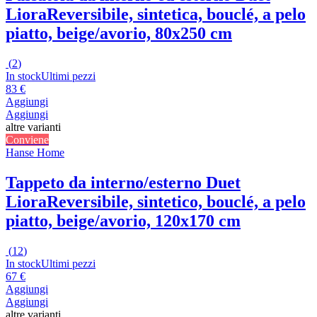
Liora
Reversibile, sintetica, bouclé, a pelo
piatto, beige/avorio, 80x250 cm
(
2
)
In stock
Ultimi pezzi
83 €
Aggiungi
Aggiungi
altre varianti
Conviene
Hanse Home
Tappeto da interno/esterno Duet
Liora
Reversibile, sintetico, bouclé, a pelo
piatto, beige/avorio, 120x170 cm
(
12
)
In stock
Ultimi pezzi
67 €
Aggiungi
Aggiungi
altre varianti