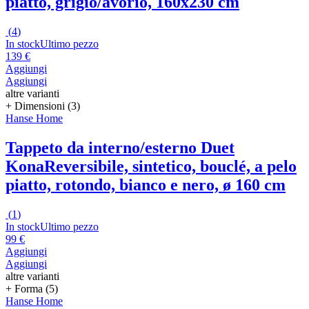
piatto, grigio/avorio, 160x230 cm
(
4
)
In stock
Ultimo pezzo
139 €
Aggiungi
Aggiungi
altre varianti
+ Dimensioni (3)
Hanse Home
Tappeto da interno/esterno Duet
Kona
Reversibile, sintetico, bouclé, a pelo
piatto, rotondo, bianco e nero, ø 160 cm
(
1
)
In stock
Ultimo pezzo
99 €
Aggiungi
Aggiungi
altre varianti
+ Forma (5)
Hanse Home