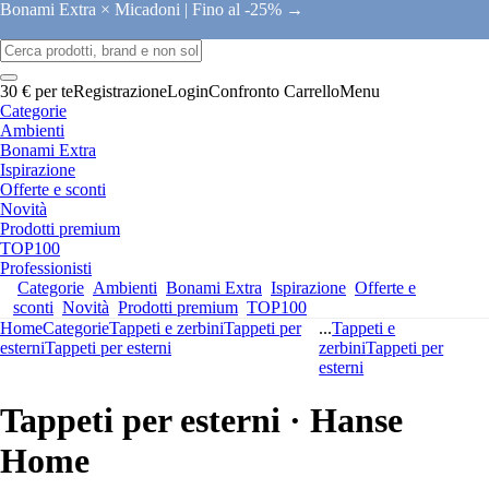
Bonami Extra × Micadoni |
Fino al -25% →
30 € per te
Registrazione
Login
Confronto
Carrello
Menu
Categorie
Ambienti
Bonami Extra
Ispirazione
Offerte e sconti
Novità
Prodotti premium
TOP100
Professionisti
Categorie
Ambienti
Bonami Extra
Ispirazione
Offerte e
sconti
Novità
Prodotti premium
TOP100
Home
Categorie
Tappeti e zerbini
Tappeti per
...
Tappeti e
esterni
Tappeti per esterni
zerbini
Tappeti per
esterni
Tappeti per esterni · Hanse
Home