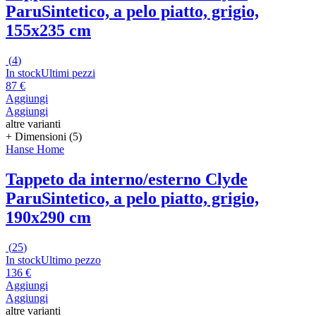
Paru
Sintetico, a pelo piatto, grigio,
155x235 cm
(
4
)
In stock
Ultimi pezzi
87 €
Aggiungi
Aggiungi
altre varianti
+ Dimensioni (5)
Hanse Home
Tappeto da interno/esterno Clyde
Paru
Sintetico, a pelo piatto, grigio,
190x290 cm
(
25
)
In stock
Ultimo pezzo
136 €
Aggiungi
Aggiungi
altre varianti