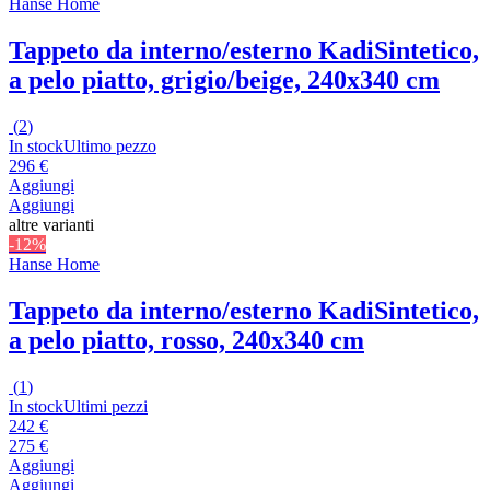
Hanse Home
Tappeto da interno/esterno Kadi
Sintetico,
a pelo piatto, grigio/beige, 240x340 cm
(
2
)
In stock
Ultimo pezzo
296 €
Aggiungi
Aggiungi
altre varianti
-12%
Hanse Home
Tappeto da interno/esterno Kadi
Sintetico,
a pelo piatto, rosso, 240x340 cm
(
1
)
In stock
Ultimi pezzi
242 €
275 €
Aggiungi
Aggiungi