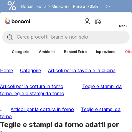
Bonami Extra × Micadoni |
Fino al -25% →
Menu
Categorie
Ambienti
Bonami Extra
Ispirazione
Offe
Home
Categorie
Articoli per la tavola e la cucina
Articoli per la cottura in forno
Teglie e stampi da
forno
Teglie e stampi da forno
...
Articoli per la cottura in forno
Teglie e stampi da
forno
Teglie e stampi da forno adatti per