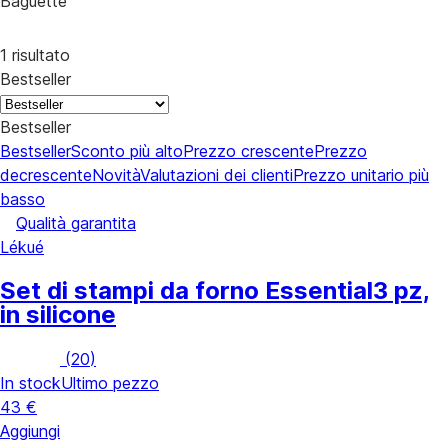
Baguette
1 risultato
Bestseller
Bestseller
Bestseller
Sconto più alto
Prezzo crescente
Prezzo
decrescente
Novità
Valutazioni dei clienti
Prezzo unitario più
basso
Qualità garantita
Lékué
Set di stampi da forno Essential
3 pz,
in silicone
(
20
)
In stock
Ultimo pezzo
43 €
Aggiungi