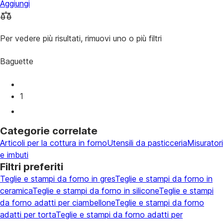
Aggiungi
Per vedere più risultati, rimuovi uno o più filtri
Baguette
1
Categorie correlate
Articoli per la cottura in forno
Utensili da pasticceria
Misuratori
e imbuti
Filtri preferiti
Teglie e stampi da forno in gres
Teglie e stampi da forno in
ceramica
Teglie e stampi da forno in silicone
Teglie e stampi
da forno adatti per ciambellone
Teglie e stampi da forno
adatti per torta
Teglie e stampi da forno adatti per