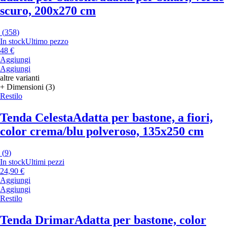
scuro, 200x270 cm
(
358
)
In stock
Ultimo pezzo
48 €
Aggiungi
Aggiungi
altre varianti
+ Dimensioni (3)
Restilo
Tenda Celesta
Adatta per bastone, a fiori,
color crema/blu polveroso, 135x250 cm
(
9
)
In stock
Ultimi pezzi
24,90 €
Aggiungi
Aggiungi
Restilo
Tenda Drimar
Adatta per bastone, color