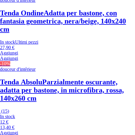
douceur d'intérieur
Tenda Ondine
Adatta per bastone, con
fantasia geometrica, nera/beige, 140x240
cm
In stock
Ultimi pezzi
27,90 €
Aggiungi
Aggiungi
-10%
douceur d'intérieur
Tenda Absolu
Parzialmente oscurante,
adatta per bastone, in microfibra, rossa,
140x260 cm
(
15
)
In stock
12 €
13,40 €
Aggiungi