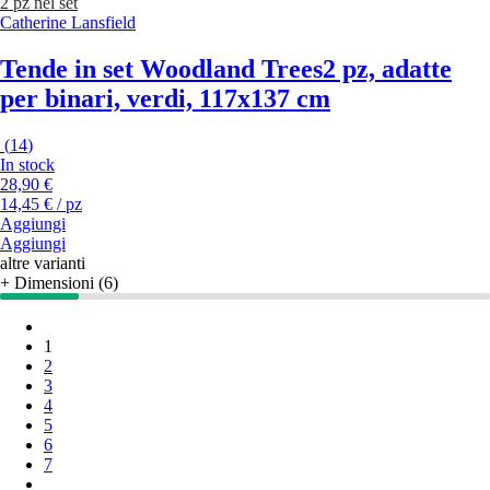
2 pz nel set
Catherine Lansfield
Tende in set Woodland Trees
2 pz, adatte
per binari, verdi, 117x137 cm
(
14
)
In stock
28,90 €
14,45 € / pz
Aggiungi
Aggiungi
altre varianti
+ Dimensioni (6)
1
2
3
4
5
6
7