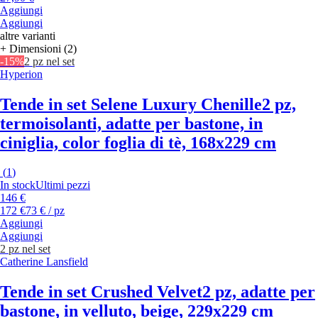
Aggiungi
Aggiungi
altre varianti
+ Dimensioni (2)
-15%
2 pz nel set
Hyperion
Tende in set Selene Luxury Chenille
2 pz,
termoisolanti, adatte per bastone, in
ciniglia, color foglia di tè, 168x229 cm
(
1
)
In stock
Ultimi pezzi
146 €
172 €
73 € / pz
Aggiungi
Aggiungi
2 pz nel set
Catherine Lansfield
Tende in set Crushed Velvet
2 pz, adatte per
bastone, in velluto, beige, 229x229 cm