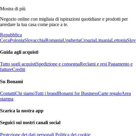
Mostra di più
Negozio online con migliaia di ispirazioni quotidiane e prodotti per
arredare la tua casa come piace a te.
Repubblica
Ceca
Polonia
Slovacchia
Romania
Ungheria
Croazia
Lituania
Lettonia
Slov
Guida agli acquisti
Tutto sugli acquisti
Spedizione e consegna
Reclami e resi
Pagamento e
fatture
Crediti
Su Bonami
Contatti
Chi siamo
Tutti i brand
Bonami for Business
Carte regalo
Area
stampa
Scarica la nostra app
Seguici sui nostri canali social
Protezione dei dati personali
Politica dei cookie