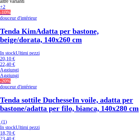
altre varianti
+2
-10%
douceur d'intérieur
Tenda Kim
Adatta per bastone,
beige/dorata, 140x260 cm
In stock
Ultimi pezzi
20,10 €
22,40 €
Aggiungi
Aggiungi
-20%
douceur d'intérieur
Tenda sottile Duchesse
In voile, adatta per
bastone/adatta per filo, bianca, 140x280 cm
(
1
)
In stock
Ultimi pezzi
18,70 €
23,40 €