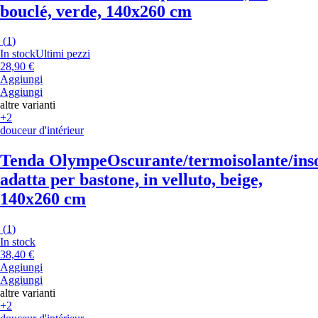
bouclé, verde, 140x260 cm
(
1
)
In stock
Ultimi pezzi
28,90 €
Aggiungi
Aggiungi
altre varianti
+2
douceur d'intérieur
Tenda Olympe
Oscurante/termoisolante/ins
adatta per bastone, in velluto, beige,
140x260 cm
(
1
)
In stock
38,40 €
Aggiungi
Aggiungi
altre varianti
+2