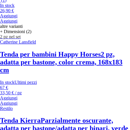
(
1
)
In stock
26,90 €
Aggiungi
Aggiungi
altre varianti
+ Dimensioni (2)
2 pz nel set
Catherine Lansfield
Tenda per bambini Happy Horses
2 pz,
adatta per bastone, color crema, 168x183
cm
In stock
Ultimi pezzi
67 €
33,50 € / pz
Aggiungi
Aggiungi
Restilo
Tenda Kierra
Parzialmente oscurante,
adatta per bastone/adatta per binari, verde