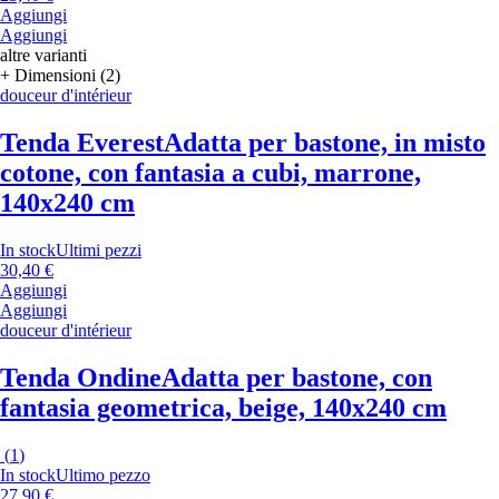
Aggiungi
Aggiungi
altre varianti
+ Dimensioni (2)
douceur d'intérieur
Tenda Everest
Adatta per bastone, in misto
cotone, con fantasia a cubi, marrone,
140x240 cm
In stock
Ultimi pezzi
30,40 €
Aggiungi
Aggiungi
douceur d'intérieur
Tenda Ondine
Adatta per bastone, con
fantasia geometrica, beige, 140x240 cm
(
1
)
In stock
Ultimo pezzo
27,90 €