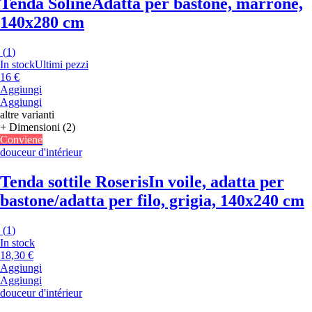
Tenda Soline
Adatta per bastone, marrone,
140x280 cm
(
1
)
In stock
Ultimi pezzi
16 €
Aggiungi
Aggiungi
altre varianti
+ Dimensioni (2)
Conviene
douceur d'intérieur
Tenda sottile Roseris
In voile, adatta per
bastone/adatta per filo, grigia, 140x240 cm
(
1
)
In stock
18,30 €
Aggiungi
Aggiungi
douceur d'intérieur