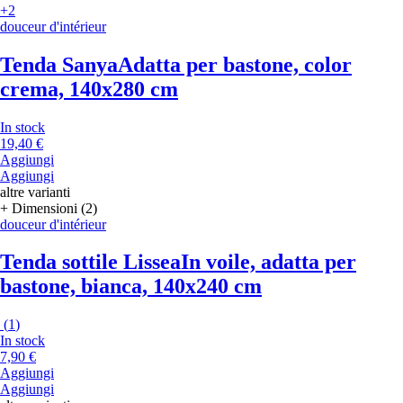
+2
douceur d'intérieur
Tenda Sanya
Adatta per bastone, color
crema, 140x280 cm
In stock
19,40 €
Aggiungi
Aggiungi
altre varianti
+ Dimensioni (2)
douceur d'intérieur
Tenda sottile Lissea
In voile, adatta per
bastone, bianca, 140x240 cm
(
1
)
In stock
7,90 €
Aggiungi
Aggiungi