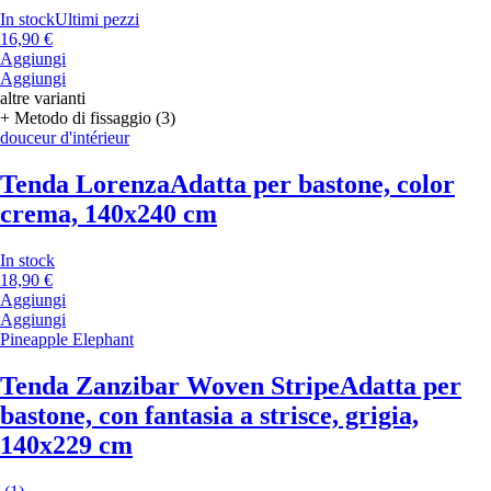
In stock
Ultimi pezzi
16,90 €
Aggiungi
Aggiungi
altre varianti
+ Metodo di fissaggio (3)
douceur d'intérieur
Tenda Lorenza
Adatta per bastone, color
crema, 140x240 cm
In stock
18,90 €
Aggiungi
Aggiungi
Pineapple Elephant
Tenda Zanzibar Woven Stripe
Adatta per
bastone, con fantasia a strisce, grigia,
140x229 cm