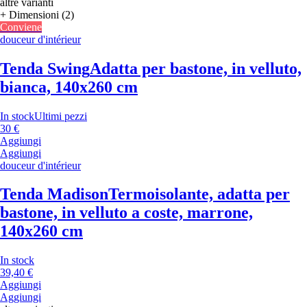
altre varianti
+ Dimensioni (2)
Conviene
douceur d'intérieur
Tenda Swing
Adatta per bastone, in velluto,
bianca, 140x260 cm
In stock
Ultimi pezzi
30 €
Aggiungi
Aggiungi
douceur d'intérieur
Tenda Madison
Termoisolante, adatta per
bastone, in velluto a coste, marrone,
140x260 cm
In stock
39,40 €
Aggiungi
Aggiungi