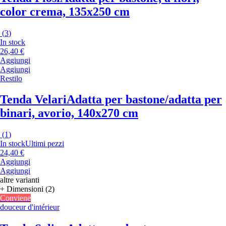
color crema, 135x250 cm
(
3
)
In stock
26,40 €
Aggiungi
Aggiungi
Restilo
Tenda Velari
Adatta per bastone/adatta per
binari, avorio, 140x270 cm
(
1
)
In stock
Ultimi pezzi
24,40 €
Aggiungi
Aggiungi
altre varianti
+ Dimensioni (2)
Conviene
douceur d'intérieur