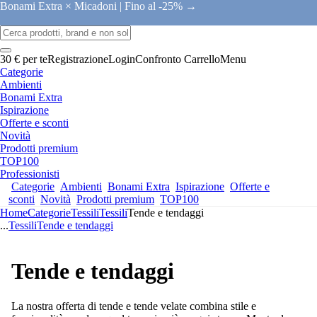
Bonami Extra × Micadoni |
Fino al -25% →
30 € per te
Registrazione
Login
Confronto
Carrello
Menu
Categorie
Ambienti
Bonami Extra
Ispirazione
Offerte e sconti
Novità
Prodotti premium
TOP100
Professionisti
Categorie
Ambienti
Bonami Extra
Ispirazione
Offerte e
sconti
Novità
Prodotti premium
TOP100
Home
Categorie
Tessili
Tessili
Tende e tendaggi
...
Tessili
Tende e tendaggi
Tende e tendaggi
La nostra offerta di tende e tende velate combina stile e