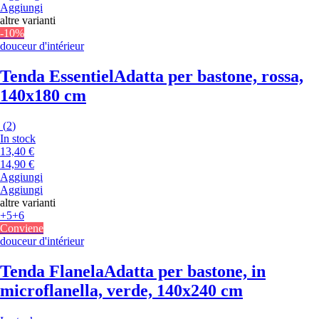
Aggiungi
altre varianti
-10%
douceur d'intérieur
Tenda Essentiel
Adatta per bastone, rossa,
140x180 cm
(
2
)
In stock
13,40 €
14,90 €
Aggiungi
Aggiungi
altre varianti
+5
+6
Conviene
douceur d'intérieur
Tenda Flanela
Adatta per bastone, in
microflanella, verde, 140x240 cm