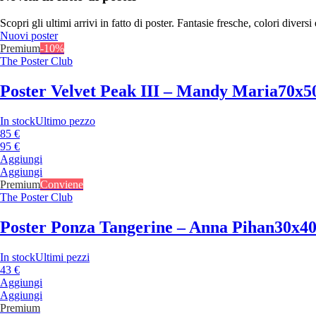
Scopri gli ultimi arrivi in fatto di poster. Fantasie fresche, colori diversi 
Nuovi poster
Premium
-10%
The Poster Club
Poster Velvet Peak III – Mandy Maria
70x5
In stock
Ultimo pezzo
85 €
95 €
Aggiungi
Aggiungi
Premium
Conviene
The Poster Club
Poster Ponza Tangerine – Anna Pihan
30x4
In stock
Ultimi pezzi
43 €
Aggiungi
Aggiungi
Premium