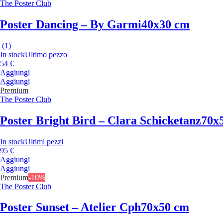
The Poster Club
Poster Dancing – By Garmi
40x30 cm
(
1
)
In stock
Ultimo pezzo
54 €
Aggiungi
Aggiungi
Premium
The Poster Club
Poster Bright Bird – Clara Schicketanz
70x
In stock
Ultimi pezzi
95 €
Aggiungi
Aggiungi
Premium
-10%
The Poster Club
Poster Sunset – Atelier Cph
70x50 cm