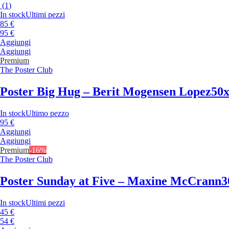
(
1
)
In stock
Ultimi pezzi
85 €
95 €
Aggiungi
Aggiungi
Premium
The Poster Club
Poster Big Hug – Berit Mogensen Lopez
50
In stock
Ultimo pezzo
95 €
Aggiungi
Aggiungi
Premium
-16%
The Poster Club
Poster Sunday at Five – Maxine McCrann
3
In stock
Ultimi pezzi
45 €
54 €