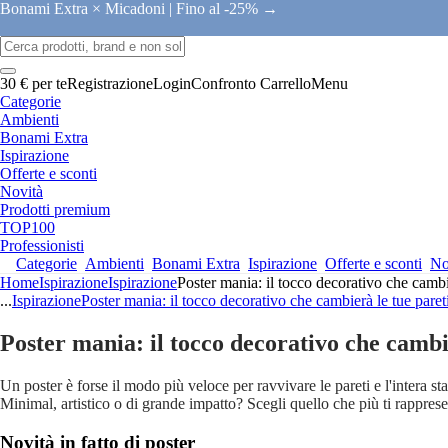
Bonami Extra × Micadoni |
Fino al -25% →
30 € per te
Registrazione
Login
Confronto
Carrello
Menu
Categorie
Ambienti
Bonami Extra
Ispirazione
Offerte e sconti
Novità
Prodotti premium
TOP100
Professionisti
Categorie
Ambienti
Bonami Extra
Ispirazione
Offerte e sconti
No
Home
Ispirazione
Ispirazione
Poster mania: il tocco decorativo che cambie
...
Ispirazione
Poster mania: il tocco decorativo che cambierà le tue paret
Poster mania: il tocco decorativo che cambi
Un poster è forse il modo più veloce per ravvivare le pareti e l'intera 
Minimal, artistico o di grande impatto? Scegli quello che più ti rapprese
Novità in fatto di poster