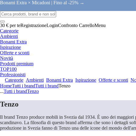
Bonami Extra × Micadoni |
Fino al -25% →
30 € per te
Registrazione
Login
Confronto
Carrello
Menu
Categorie
Ambienti
Bonami Extra
Ispirazione
Offerte e sconti
Novità
Prodotti premium
TOP100
Professionisti
Categorie
Ambienti
Bonami Extra
Ispirazione
Offerte e sconti
No
Home
Tutti i brand
Tutti i brand
Tenzo
...
Tutti i brand
Tenzo
Tenzo
Il brand Tenzo produce mobili in Svezia dal 1934. È uno dei maggiori prod
scandinavo. La filosofia di questo brand afferma che sono i dettagli sof
produzione in Svezia fanno di Tenzo una delle icone del mondo dell'a