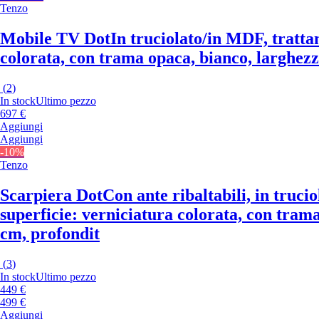
Tenzo
Mobile TV Dot
In truciolato/in MDF, tratta
colorata, con trama opaca, bianco, larghezz
(
2
)
In stock
Ultimo pezzo
697 €
Aggiungi
Aggiungi
-10%
Tenzo
Scarpiera Dot
Con ante ribaltabili, in truc
superficie: verniciatura colorata, con trama
cm, profondit
(
3
)
In stock
Ultimo pezzo
449 €
499 €
Aggiungi