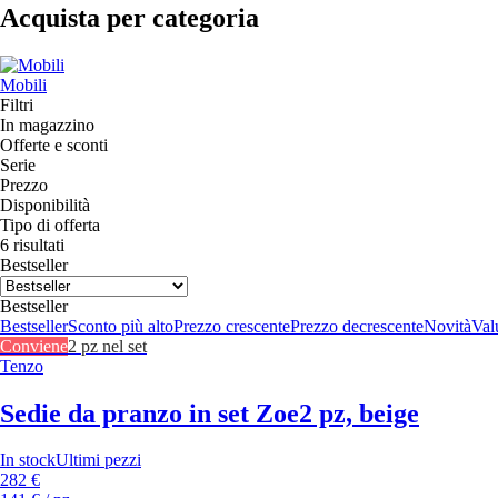
Acquista per categoria
Mobili
Filtri
In magazzino
Offerte e sconti
Serie
Prezzo
Disponibilità
Tipo di offerta
6 risultati
Bestseller
Bestseller
Bestseller
Sconto più alto
Prezzo crescente
Prezzo decrescente
Novità
Valu
Conviene
2 pz nel set
Tenzo
Sedie da pranzo in set Zoe
2 pz, beige
In stock
Ultimi pezzi
282 €