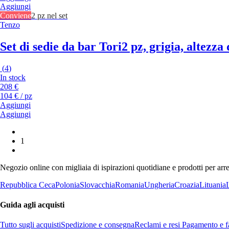
Aggiungi
Conviene
2 pz nel set
Tenzo
Set di sedie da bar Tori
2 pz, grigia, altezza
(
4
)
In stock
208 €
104 € / pz
Aggiungi
Aggiungi
1
Negozio online con migliaia di ispirazioni quotidiane e prodotti per arre
Repubblica Ceca
Polonia
Slovacchia
Romania
Ungheria
Croazia
Lituania
Guida agli acquisti
Tutto sugli acquisti
Spedizione e consegna
Reclami e resi
Pagamento e fa