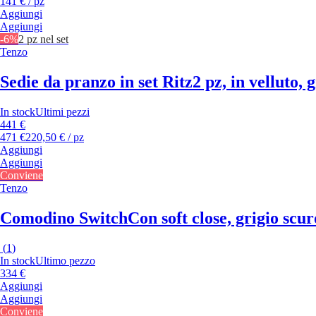
141 € / pz
Aggiungi
Aggiungi
-6%
2 pz nel set
Tenzo
Sedie da pranzo in set Ritz
2 pz, in velluto, 
In stock
Ultimi pezzi
441 €
471 €
220,50 € / pz
Aggiungi
Aggiungi
Conviene
Tenzo
Comodino Switch
Con soft close, grigio scu
(
1
)
In stock
Ultimo pezzo
334 €
Aggiungi
Aggiungi
Conviene