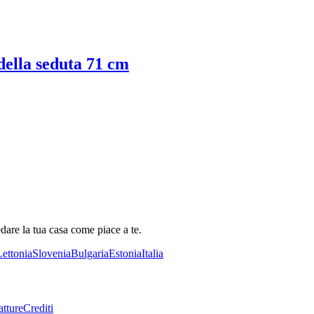
 della seduta 71 cm
dare la tua casa come piace a te.
Lettonia
Slovenia
Bulgaria
Estonia
Italia
tture
Crediti