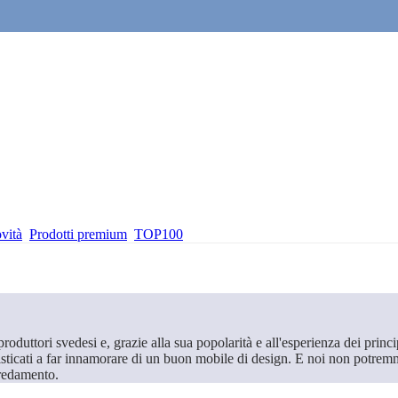
vità
Prodotti premium
TOP100
uttori svedesi e, grazie alla sua popolarità e all'esperienza dei princip
isticati a far innamorare di un buon mobile di design. E noi non potremmo
rredamento.