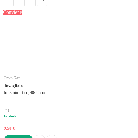
+7
Conviene
Green Gate
Tovagliolo
In tessuto, a fiori, 40x40 cm
(
4
)
In stock
9,50 €