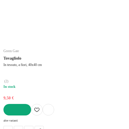
Green Gate
Tovagliolo
In tessuto, a fiori, 40x40 cm
(
2
)
In stock
9,50 €
AGGIUNGI
altre varianti