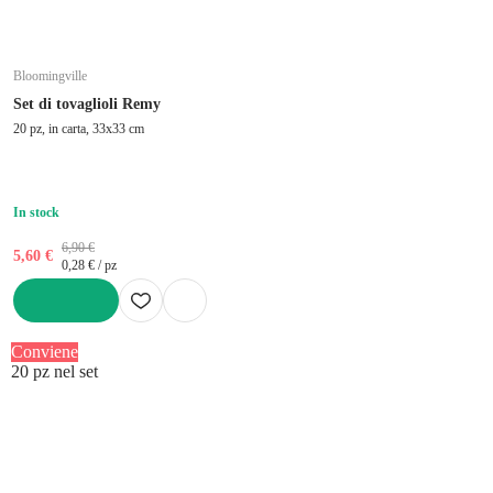
Bloomingville
Set di tovaglioli Remy
20 pz, in carta, 33x33 cm
In stock
6,90 €
5,60 €
0,28 € / pz
AGGIUNGI
Conviene
20 pz nel set