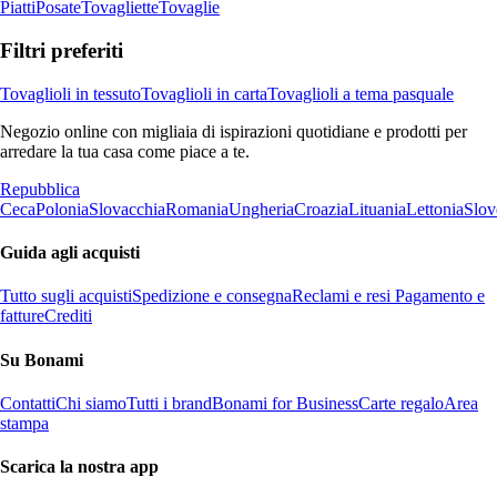
Piatti
Posate
Tovagliette
Tovaglie
Filtri preferiti
Tovaglioli in tessuto
Tovaglioli in carta
Tovaglioli a tema pasquale
Negozio online con migliaia di ispirazioni quotidiane e prodotti per
arredare la tua casa come piace a te.
Repubblica
Ceca
Polonia
Slovacchia
Romania
Ungheria
Croazia
Lituania
Lettonia
Slov
Guida agli acquisti
Tutto sugli acquisti
Spedizione e consegna
Reclami e resi
Pagamento e
fatture
Crediti
Su Bonami
Contatti
Chi siamo
Tutti i brand
Bonami for Business
Carte regalo
Area
stampa
Scarica la nostra app