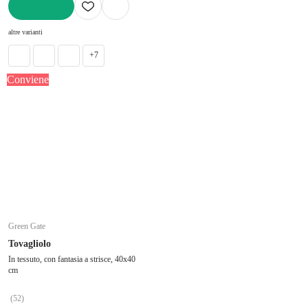
AGGIUNGI
altre varianti
+7
Conviene
Green Gate
Tovagliolo
In tessuto, con fantasia a strisce, 40x40
cm
(
52
)