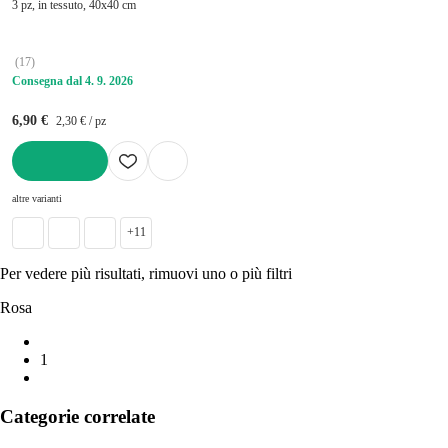
3 pz, in tessuto, 40x40 cm
(
17
)
Consegna dal 4. 9. 2026
6,90 €
2,30 € / pz
AGGIUNGI
altre varianti
+11
Per vedere più risultati, rimuovi uno o più filtri
Rosa
1
Categorie correlate