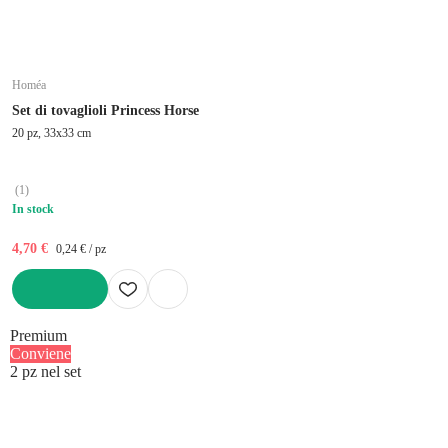
Homéa
Set di tovaglioli Princess Horse
20 pz, 33x33 cm
(
1
)
In stock
4,70 €
0,24 € / pz
AGGIUNGI
Premium
Conviene
2 pz nel set