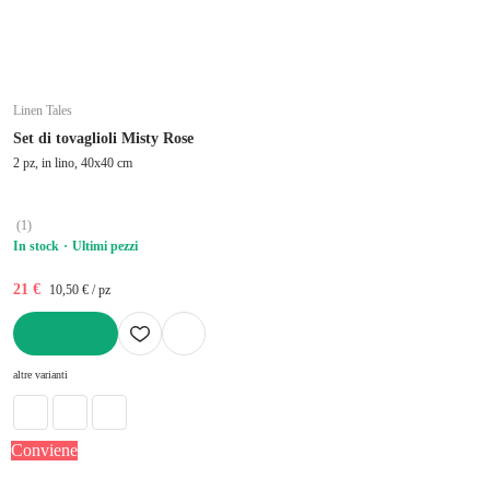
Linen Tales
Set di tovaglioli Misty Rose
2 pz, in lino, 40x40 cm
(
1
)
In stock
Ultimi pezzi
21 €
10,50 € / pz
AGGIUNGI
altre varianti
Conviene