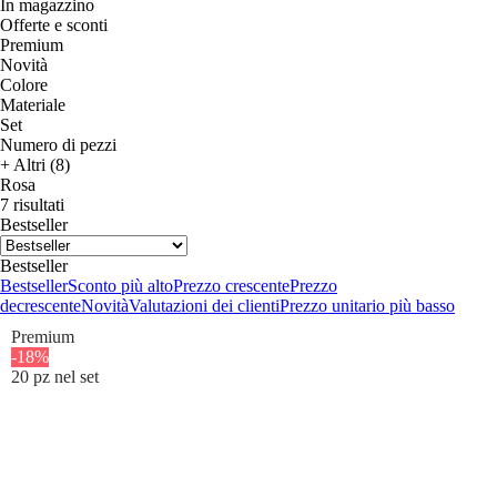
In magazzino
Offerte e sconti
Premium
Novità
Colore
Materiale
Set
Numero di pezzi
+ Altri (8)
Rosa
7 risultati
Bestseller
Bestseller
Bestseller
Sconto più alto
Prezzo crescente
Prezzo
decrescente
Novità
Valutazioni dei clienti
Prezzo unitario più basso
Premium
-18%
20 pz nel set