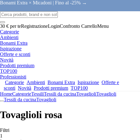
Bonami Extra × Micadoni |
Fino al -25% →
30 € per te
Registrazione
Login
Confronto
Carrello
Menu
Categorie
Ambienti
Bonami Extra
Ispirazione
Offerte e sconti
Novità
Prodotti premium
TOP100
Professionisti
Categorie
Ambienti
Bonami Extra
Ispirazione
Offerte e
sconti
Novità
Prodotti premium
TOP100
Home
Categorie
Tessili
Tessili da cucina
Tovaglioli
Tovaglioli
...
Tessili da cucina
Tovaglioli
Tovaglioli rosa
Filtri
1