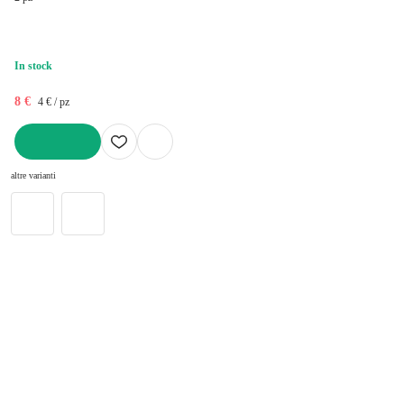
In stock
8 €
4 € / pz
AGGIUNGI
altre varianti