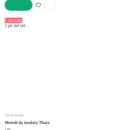
AGGIUNGI
Conviene
2 pz nel set
Yes Everyday
Mestoli da insalata Thara
2 pz