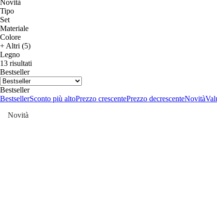
Novità
Tipo
Set
Materiale
Colore
+ Altri (5)
Legno
13 risultati
Bestseller
Bestseller
Bestseller
Sconto più alto
Prezzo crescente
Prezzo decrescente
Novità
Valu
Novità