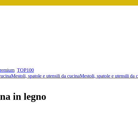
premium
TOP100
cucina
Mestoli, spatole e utensili da cucina
Mestoli, spatole e utensili da 
ina in legno