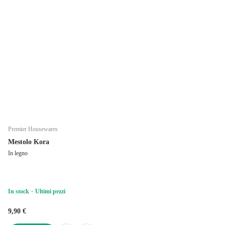
Premier Housewares
Mestolo Kora
In legno
In stock
Ultimi pezzi
9,90 €