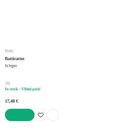
Holm
Batticarne
In legno
(
6
)
In stock
Ultimi pezzi
17,40 €
AGGIUNGI