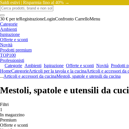
Saldi estivi |
Risparmia fino al 40% →
30 € per te
Registrazione
Login
Confronto
Carrello
Menu
Categorie
Ambienti
Ispirazione
Offerte e sconti
Novità
Prodotti premium
TOP100
Professionisti
Categorie
Ambienti
Ispirazione
Offerte e sconti
Novità
Prodotti 
Home
Categorie
Articoli per la tavola e la cucina
Articoli e accessori da 
...
Articoli e accessori da cucina
Mestoli, spatole e utensili da cucina
Mestoli, spatole e utensili da cuc
Filtri
1
In magazzino
Premium
Offerte e sconti