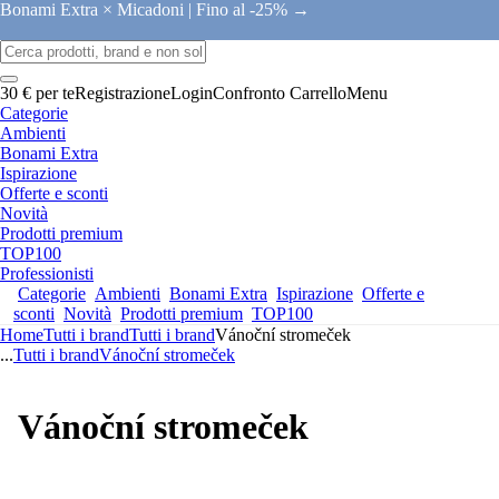
Bonami Extra × Micadoni |
Fino al -25% →
30 € per te
Registrazione
Login
Confronto
Carrello
Menu
Categorie
Ambienti
Bonami Extra
Ispirazione
Offerte e sconti
Novità
Prodotti premium
TOP100
Professionisti
Categorie
Ambienti
Bonami Extra
Ispirazione
Offerte e
sconti
Novità
Prodotti premium
TOP100
Home
Tutti i brand
Tutti i brand
Vánoční stromeček
...
Tutti i brand
Vánoční stromeček
Vánoční stromeček