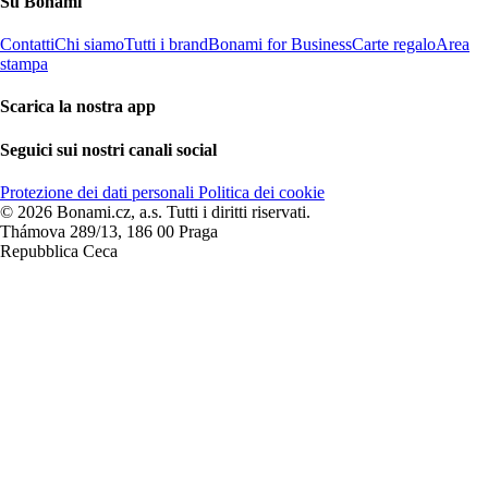
Su Bonami
Contatti
Chi siamo
Tutti i brand
Bonami for Business
Carte regalo
Area
stampa
Scarica la nostra app
Seguici sui nostri canali social
Protezione dei dati personali
Politica dei cookie
© 2026 Bonami.cz, a.s. Tutti i diritti riservati.
Thámova 289/13, 186 00 Praga
Repubblica Ceca