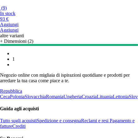
(
9
)
In stock
93 €
Aggiungi
Aggiungi
altre varianti
+ Dimensioni (2)
1
Negozio online con migliaia di ispirazioni quotidiane e prodotti per
arredare la tua casa come piace a te.
Repubblica
Ceca
Polonia
Slovacchia
Romania
Ungheria
Croazia
Lituania
Lettonia
Slov
Guida agli acquisti
Tutto sugli acquisti
Spedizione e consegna
Reclami e resi
Pagamento e
fatture
Crediti