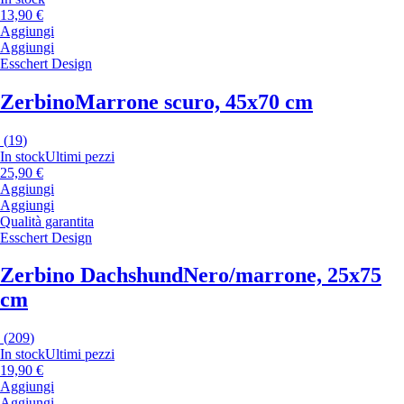
13,90 €
Aggiungi
Aggiungi
Esschert Design
Zerbino
Marrone scuro, 45x70 cm
(
19
)
In stock
Ultimi pezzi
25,90 €
Aggiungi
Aggiungi
Qualità garantita
Esschert Design
Zerbino Dachshund
Nero/marrone, 25x75
cm
(
209
)
In stock
Ultimi pezzi
19,90 €
Aggiungi
Aggiungi