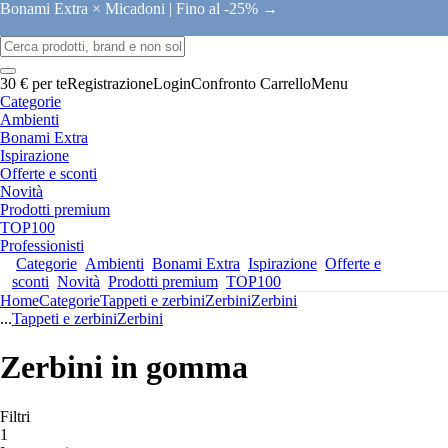
Bonami Extra × Micadoni |
Fino al -25% →
30 € per te
Registrazione
Login
Confronto
Carrello
Menu
Categorie
Ambienti
Bonami Extra
Ispirazione
Offerte e sconti
Novità
Prodotti premium
TOP100
Professionisti
Categorie
Ambienti
Bonami Extra
Ispirazione
Offerte e
sconti
Novità
Prodotti premium
TOP100
Home
Categorie
Tappeti e zerbini
Zerbini
Zerbini
...
Tappeti e zerbini
Zerbini
Zerbini in gomma
Filtri
1