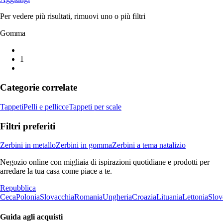
Per vedere più risultati, rimuovi uno o più filtri
Gomma
1
Categorie correlate
Tappeti
Pelli e pellicce
Tappeti per scale
Filtri preferiti
Zerbini in metallo
Zerbini in gomma
Zerbini a tema natalizio
Negozio online con migliaia di ispirazioni quotidiane e prodotti per
arredare la tua casa come piace a te.
Repubblica
Ceca
Polonia
Slovacchia
Romania
Ungheria
Croazia
Lituania
Lettonia
Slov
Guida agli acquisti