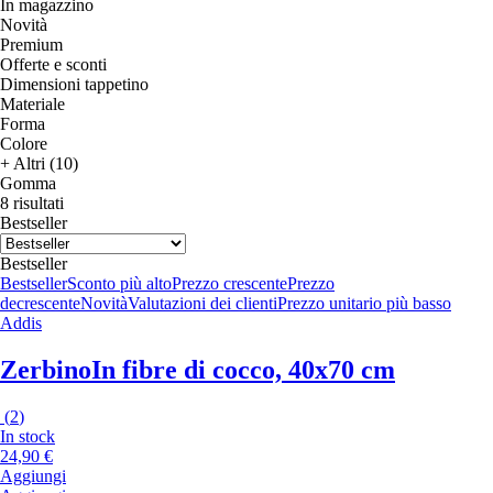
In magazzino
Novità
Premium
Offerte e sconti
Dimensioni tappetino
Materiale
Forma
Colore
+ Altri (10)
Gomma
8 risultati
Bestseller
Bestseller
Bestseller
Sconto più alto
Prezzo crescente
Prezzo
decrescente
Novità
Valutazioni dei clienti
Prezzo unitario più basso
Addis
Zerbino
In fibre di cocco, 40x70 cm
(
2
)
In stock
24,90 €
Aggiungi