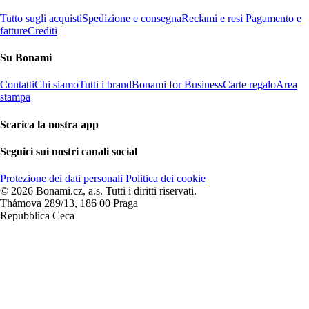
Tutto sugli acquisti
Spedizione e consegna
Reclami e resi
Pagamento e
fatture
Crediti
Su Bonami
Contatti
Chi siamo
Tutti i brand
Bonami for Business
Carte regalo
Area
stampa
Scarica la nostra app
Seguici sui nostri canali social
Protezione dei dati personali
Politica dei cookie
© 2026 Bonami.cz, a.s. Tutti i diritti riservati.
Thámova 289/13, 186 00 Praga
Repubblica Ceca