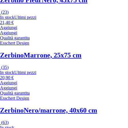
Zerbino Fleur
Nero, 45x75 cm
(
23
)
In stock
Ultimi pezzi
21,40 €
Aggiungi
Aggiungi
Qualità garantita
Esschert Design
Zerbino
Marrone, 25x75 cm
(
35
)
In stock
Ultimi pezzi
20,90 €
Aggiungi
Aggiungi
Qualità garantita
Esschert Design
Zerbino
Nero/marrone, 40x60 cm
(
63
)
In stock