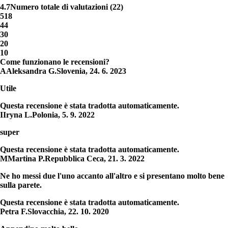
4.7
Numero totale di valutazioni
(
22
)
5
18
4
4
3
0
2
0
1
0
Come funzionano le recensioni?
A
Aleksandra G.
Slovenia
,
24. 6. 2023
Utile
Questa recensione è stata tradotta automaticamente.
I
Iryna L.
Polonia
,
5. 9. 2022
super
Questa recensione è stata tradotta automaticamente.
M
Martina P.
Repubblica Ceca
,
21. 3. 2022
Ne ho messi due l'uno accanto all'altro e si presentano molto bene
sulla parete.
Questa recensione è stata tradotta automaticamente.
Petra F.
Slovacchia
,
22. 10. 2020