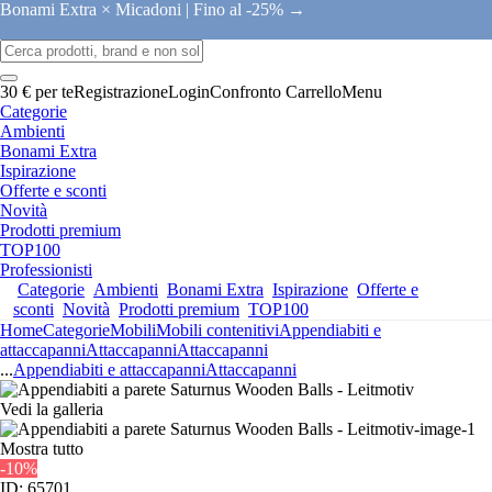
Bonami Extra × Micadoni |
Fino al -25% →
30 € per te
Registrazione
Login
Confronto
Carrello
Menu
Categorie
Ambienti
Bonami Extra
Ispirazione
Offerte e sconti
Novità
Prodotti premium
TOP100
Professionisti
Categorie
Ambienti
Bonami Extra
Ispirazione
Offerte e
sconti
Novità
Prodotti premium
TOP100
Home
Categorie
Mobili
Mobili contenitivi
Appendiabiti e
attaccapanni
Attaccapanni
Attaccapanni
...
Appendiabiti e attaccapanni
Attaccapanni
Vedi la galleria
Mostra tutto
-10%
ID: 65701