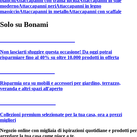
bianchi
Attaccapanni con trama lucida
Attaccapanni in stile
moderno
Attaccapanni neri
Attaccapanni in legno
massiccio
Attaccapanni in metallo
Attaccapanni con scaffale
Solo su Bonami
Saldi estivi fino al -40%
Non lasciarti sfuggire questa occasione! Da oggi potrai
risparmiare fino al 40% su oltre 10.000 prodotti in offerta
Giardino in saldo
Risparmia ora su mobili e accessori per giardino, terrazzo,
veranda e altri spazi all'aperto
Premium in saldo
Collezioni premium selezionate per la tua casa, ora a prezzi
migliori
Negozio online con migliaia di ispirazioni quotidiane e prodotti per
arredare la tua casa come piace a te.