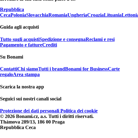
Repubblica
Ceca
Polonia
Slovacchia
Romania
Ungheria
Croazia
Lituania
Lettoni
Guida agli acquisti
Tutto sugli acquisti
Spedizione e consegna
Reclami e resi
Pagamento e fatture
Crediti
Su Bonami
Contatti
Chi siamo
Tutti i brand
Bonami for Business
Carte
regalo
Area stampa
Scarica la nostra app
Seguici sui nostri canali social
Protezione dei dati personali
Politica dei cookie
© 2026 Bonami.cz, a.s. Tutti i diritti riservati.
Thámova 289/13, 186 00 Praga
Repubblica Ceca