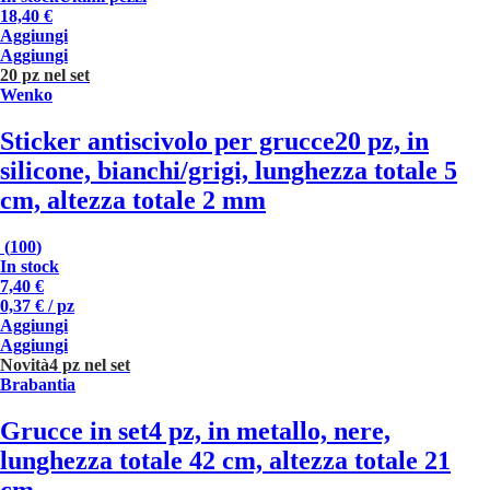
18,40 €
Aggiungi
Aggiungi
20 pz nel set
Wenko
Sticker antiscivolo per grucce
20 pz, in
silicone, bianchi/grigi, lunghezza totale 5
cm, altezza totale 2 mm
(
100
)
In stock
7,40 €
0,37 € / pz
Aggiungi
Aggiungi
Novità
4 pz nel set
Brabantia
Grucce in set
4 pz, in metallo, nere,
lunghezza totale 42 cm, altezza totale 21
cm