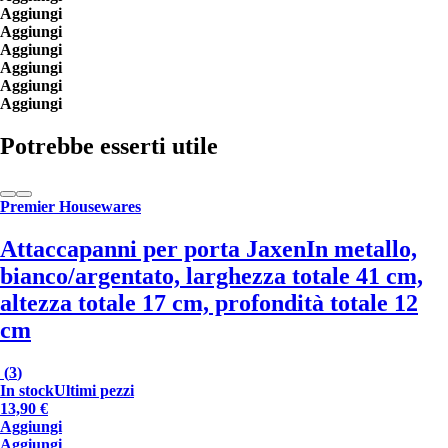
Aggiungi
Aggiungi
Aggiungi
Aggiungi
Aggiungi
Aggiungi
Potrebbe esserti utile
Premier Housewares
Attaccapanni per porta Jaxen
In metallo,
bianco/argentato, larghezza totale 41 cm,
altezza totale 17 cm, profondità totale 12
cm
(
3
)
In stock
Ultimi pezzi
13,90 €
Aggiungi
Aggiungi