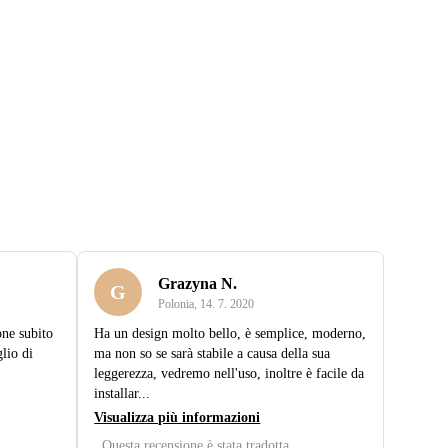
Grazyna N.
G
Polonia
,
14. 7. 2020
one subito
Ha un design molto bello, è semplice, moderno,
lio di
ma non so se sarà stabile a causa della sua
leggerezza, vedremo nell'uso, inoltre è facile da
installar...
Visualizza più informazioni
Questa recensione è stata tradotta