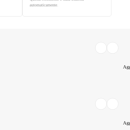
automaticamente.
Agg
Agg