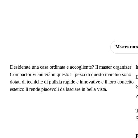
Mostra tutt
Desiderate una casa ordinata e accogliente? Il master organizer
I
Compactor vi aiuterà in questo! I pezzi di questo marchio sono
D
dotati di tecniche di pulizia rapide e innovative e il loro concetto
Ø
estetico li rende piacevoli da lasciare in bella vista.
A
T
D
P