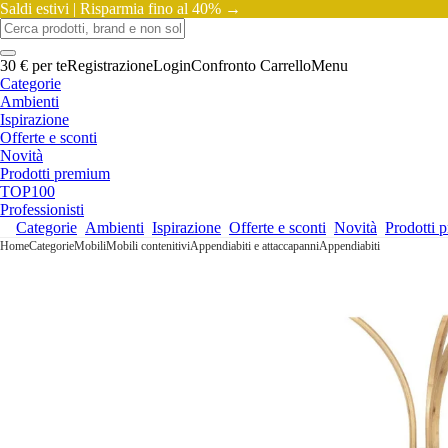
Saldi estivi |
Risparmia fino al 40% →
30 € per te
Registrazione
Login
Confronto
Carrello
Menu
Categorie
Ambienti
Ispirazione
Offerte e sconti
Novità
Prodotti premium
TOP100
Professionisti
Categorie
Ambienti
Ispirazione
Offerte e sconti
Novità
Prodotti 
Home
Categorie
Mobili
Mobili contenitivi
Appendiabiti e attaccapanni
Appendiabiti