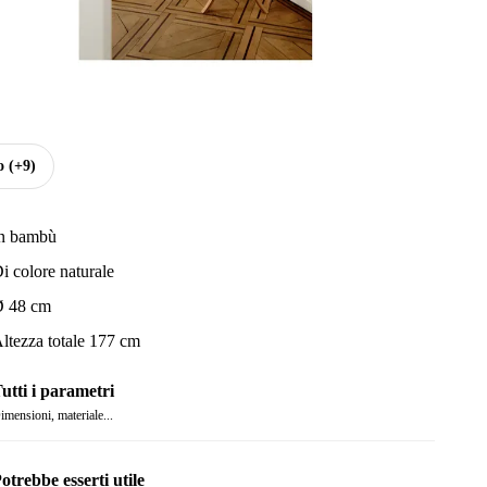
o
(+9)
n bambù
i colore naturale
 48 cm
ltezza totale 177 cm
utti i parametri
imensioni, materiale...
otrebbe esserti utile