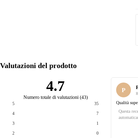
Valutazioni del prodotto
4.7
P
P
R
Numero totale di valutazioni
(
43
)
Qualità supe
5
35
Questa rece
4
7
automatica
3
1
2
0