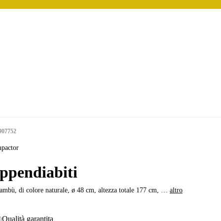
907752
pactor
ppendiabiti
ambù, di colore naturale, ø 48 cm, altezza totale 177 cm
, …
altro
Qualità garantita
)