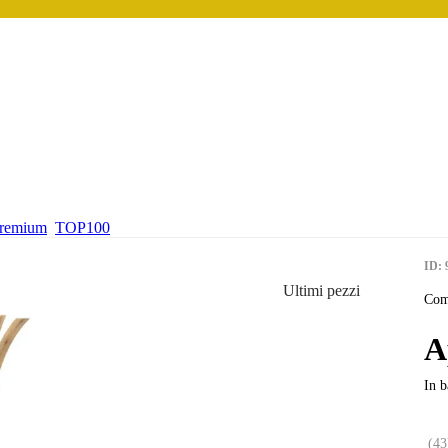
premium
TOP100
ID: 
Ultimi pezzi
Com
A
In b
(
43