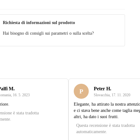
Richiesta di informazioni sul prodotto
Hai bisogno di consigli sui parametri o sulla scelta?
alfi M.
Peter H.
P
omania
,
16. 5. 2023
Slovacchia
,
17. 11. 2020
riore.
Elegante, ha attirato la nostra attenzi
e ci stava bene anche come taglia meg
nsione è stata tradotta
altri, ha dato i suoi frutti.
mente.
Questa recensione è stata tradotta
automaticamente.