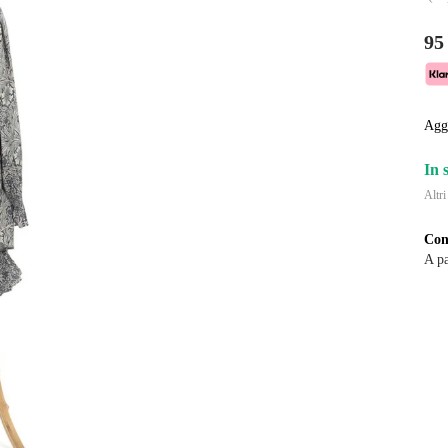
95
Agg
In 
Altri
Con
A pa