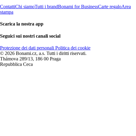
Contatti
Chi siamo
Tutti i brand
Bonami for Business
Carte regalo
Area
stampa
Scarica la nostra app
Seguici sui nostri canali social
Protezione dei dati personali
Politica dei cookie
© 2026 Bonami.cz, a.s. Tutti i diritti riservati.
Thámova 289/13, 186 00 Praga
Repubblica Ceca