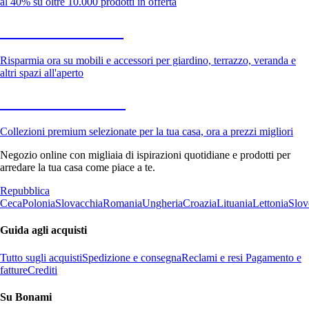
al 40% su oltre 10.000 prodotti in offerta
Giardino in saldo
Risparmia ora su mobili e accessori per giardino, terrazzo, veranda e
altri spazi all'aperto
Premium in saldo
Collezioni premium selezionate per la tua casa, ora a prezzi migliori
Negozio online con migliaia di ispirazioni quotidiane e prodotti per
arredare la tua casa come piace a te.
Repubblica
Ceca
Polonia
Slovacchia
Romania
Ungheria
Croazia
Lituania
Lettonia
Slov
Guida agli acquisti
Tutto sugli acquisti
Spedizione e consegna
Reclami e resi
Pagamento e
fatture
Crediti
Su Bonami