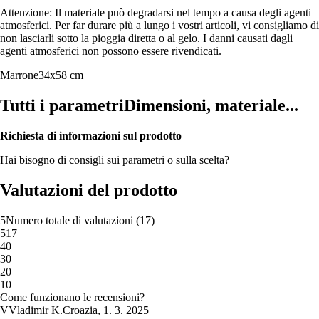
Attenzione: Il materiale può degradarsi nel tempo a causa degli agenti
atmosferici. Per far durare più a lungo i vostri articoli, vi consigliamo di
non lasciarli sotto la pioggia diretta o al gelo. I danni causati dagli
agenti atmosferici non possono essere rivendicati.
Marrone
34x58 cm
Tutti i parametri
Dimensioni, materiale...
Richiesta di informazioni sul prodotto
Hai bisogno di consigli sui parametri o sulla scelta?
Valutazioni del prodotto
5
Numero totale di valutazioni
(
17
)
5
17
4
0
3
0
2
0
1
0
Come funzionano le recensioni?
V
Vladimir K.
Croazia
,
1. 3. 2025