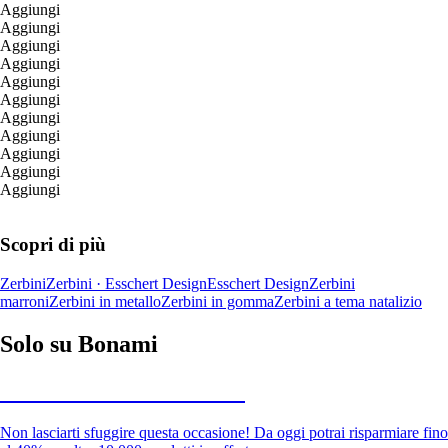
Aggiungi
Aggiungi
Aggiungi
Aggiungi
Aggiungi
Aggiungi
Aggiungi
Aggiungi
Aggiungi
Aggiungi
Aggiungi
Scopri di più
Zerbini
Zerbini · Esschert Design
Esschert Design
Zerbini
marroni
Zerbini in metallo
Zerbini in gomma
Zerbini a tema natalizio
Solo su Bonami
Saldi estivi fino al -40%
Non lasciarti sfuggire questa occasione! Da oggi potrai risparmiare fino