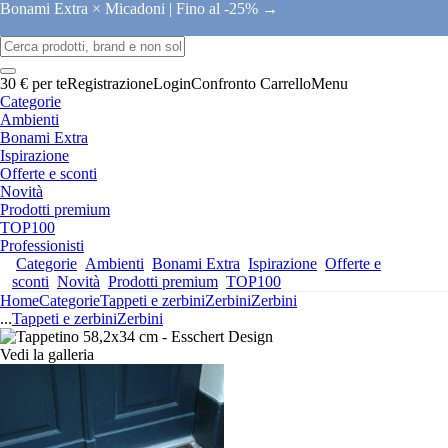
Bonami Extra × Micadoni |
Fino al -25% →
30 € per te
Registrazione
Login
Confronto
Carrello
Menu
Categorie
Ambienti
Bonami Extra
Ispirazione
Offerte e sconti
Novità
Prodotti premium
TOP100
Professionisti
Categorie
Ambienti
Bonami Extra
Ispirazione
Offerte e
sconti
Novità
Prodotti premium
TOP100
Home
Categorie
Tappeti e zerbini
Zerbini
Zerbini
...
Tappeti e zerbini
Zerbini
Vedi la galleria