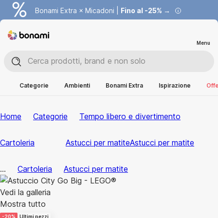
Bonami Extra × Micadoni |
Fino al -25% →
Menu
Categorie
Ambienti
Bonami Extra
Ispirazione
Offe
Home
Categorie
Tempo libero e divertimento
Cartoleria
Astucci per matite
Astucci per matite
...
Cartoleria
Astucci per matite
Vedi la galleria
Mostra tutto
-20%
Ultimi pezzi