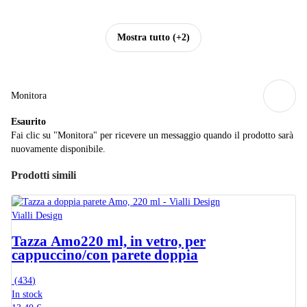
Mostra tutto
(+2)
Monitora
Esaurito
Fai clic su "Monitora" per ricevere un messaggio quando il prodotto sarà
nuovamente disponibile.
Prodotti simili
Vialli Design
Tazza Amo
220 ml, in vetro, per
cappuccino/con parete doppia
(
434
)
In stock