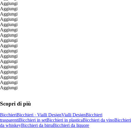
Aggiungi
Aggiungi
Aggiungi
Aggiungi
Aggiungi
Aggiungi
Aggiungi
Aggiungi
Aggiungi
Aggiungi
Aggiungi
Aggiungi
Aggiungi
Aggiungi
Aggiungi
Aggiungi
Aggiungi
Scopri di più
Bicchieri
Bicchieri · Vialli Design
Vialli Design
Bicchieri
trasparenti
Bicchieri in set
Bicchieri in plastica
Bicchieri da vino
Bicchieri
da whiskey
Bicchieri da birra
Bicchieri da liquore