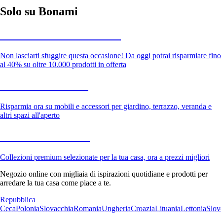
Solo su Bonami
Saldi estivi fino al -40%
Non lasciarti sfuggire questa occasione! Da oggi potrai risparmiare fino
al 40% su oltre 10.000 prodotti in offerta
Giardino in saldo
Risparmia ora su mobili e accessori per giardino, terrazzo, veranda e
altri spazi all'aperto
Premium in saldo
Collezioni premium selezionate per la tua casa, ora a prezzi migliori
Negozio online con migliaia di ispirazioni quotidiane e prodotti per
arredare la tua casa come piace a te.
Repubblica
Ceca
Polonia
Slovacchia
Romania
Ungheria
Croazia
Lituania
Lettonia
Slov