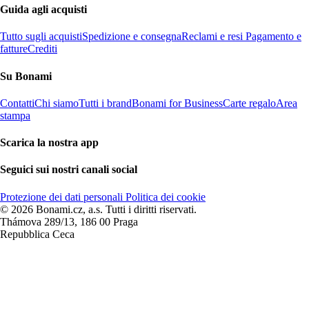
Guida agli acquisti
Tutto sugli acquisti
Spedizione e consegna
Reclami e resi
Pagamento e
fatture
Crediti
Su Bonami
Contatti
Chi siamo
Tutti i brand
Bonami for Business
Carte regalo
Area
stampa
Scarica la nostra app
Seguici sui nostri canali social
Protezione dei dati personali
Politica dei cookie
© 2026 Bonami.cz, a.s. Tutti i diritti riservati.
Thámova 289/13, 186 00 Praga
Repubblica Ceca