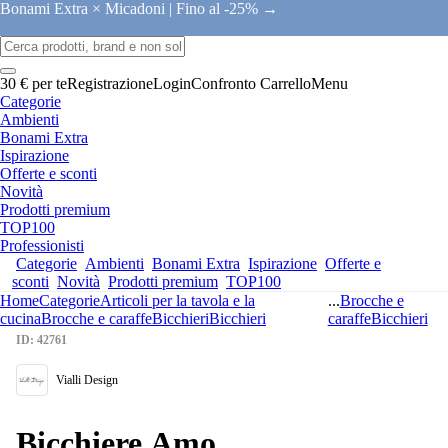
Bonami Extra × Micadoni |
Fino al -25% →
30 € per te
Registrazione
Login
Confronto
Carrello
Menu
Categorie
Ambienti
Bonami Extra
Ispirazione
Offerte e sconti
Novità
Prodotti premium
TOP100
Professionisti
Categorie
Ambienti
Bonami Extra
Ispirazione
Offerte e
sconti
Novità
Prodotti premium
TOP100
Home
Categorie
Articoli per la tavola e la
...
Brocche e
cucina
Brocche e caraffe
Bicchieri
Bicchieri
caraffe
Bicchieri
ID: 42761
Vialli Design
Bicchiere Amo