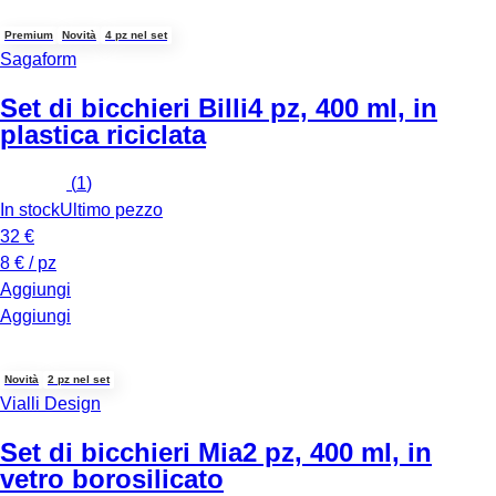
Premium
Novità
4 pz nel set
Sagaform
Set di bicchieri Billi
4 pz, 400 ml, in
plastica riciclata
(
1
)
In stock
Ultimo pezzo
32 €
8 € / pz
Aggiungi
Aggiungi
Novità
2 pz nel set
Vialli Design
Set di bicchieri Mia
2 pz, 400 ml, in
vetro borosilicato