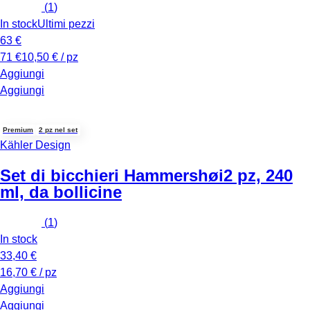
(
1
)
In stock
Ultimi pezzi
63 €
71 €
10,50 € / pz
Aggiungi
Aggiungi
Premium
2 pz nel set
Kähler Design
Set di bicchieri Hammershøi
2 pz, 240
ml, da bollicine
(
1
)
In stock
33,40 €
16,70 € / pz
Aggiungi
Aggiungi