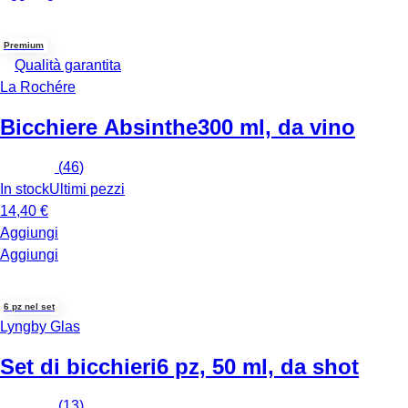
Premium
Qualità garantita
La Rochére
Bicchiere Absinthe
300 ml, da vino
(
46
)
In stock
Ultimi pezzi
14,40 €
Aggiungi
Aggiungi
6 pz nel set
Lyngby Glas
Set di bicchieri
6 pz, 50 ml, da shot
(
13
)