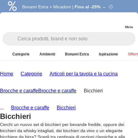
Bonami Extra × Micadoni |
Fino al -25% →
Menu
Categorie
Ambienti
Bonami Extra
Ispirazione
Offert
Home
Categorie
Articoli per la tavola e la cucina
Brocche e caraffe
Brocche e caraffe
Bicchieri
...
Brocche e caraffe
Bicchieri
Bicchieri
Cerchi un nuovo set di bicchieri per bevande fredde, oppure dei
bicchieri da whisky intagliati, dei bicchieri da vino o un elegante
bicchiere da birra? Scegli tra centinaia di opzioni classiche e alla