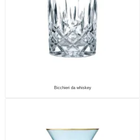
Bicchieri da whiskey