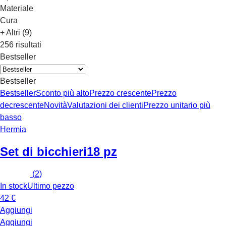
Materiale
Cura
+ Altri (9)
256 risultati
Bestseller
Bestseller
Bestseller
Sconto più alto
Prezzo crescente
Prezzo
decrescente
Novità
Valutazioni dei clienti
Prezzo unitario più
basso
Hermia
Set di bicchieri
18 pz
(
2
)
In stock
Ultimo pezzo
42 €
Aggiungi
Aggiungi