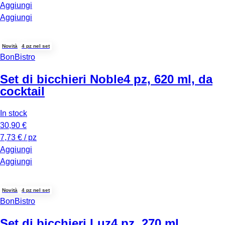
Aggiungi
Aggiungi
Novità
4 pz nel set
BonBistro
Set di bicchieri Noble
4 pz, 620 ml, da
cocktail
In stock
30,90 €
7,73 € / pz
Aggiungi
Aggiungi
Novità
4 pz nel set
BonBistro
Set di bicchieri Luz
4 pz, 270 ml