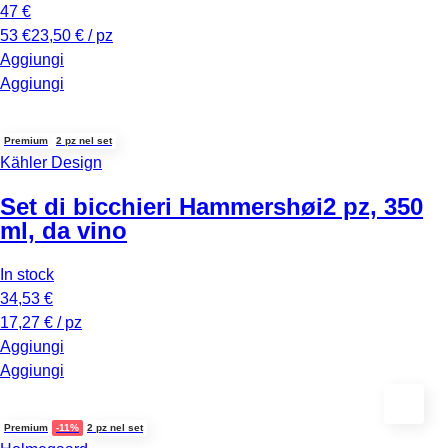
47 €
53 €
23,50 € / pz
Aggiungi
Aggiungi
Premium
2 pz nel set
Kähler Design
Set di bicchieri Hammershøi
2 pz, 350
ml, da vino
In stock
34,53 €
17,27 € / pz
Aggiungi
Aggiungi
Premium
-11%
2 pz nel set