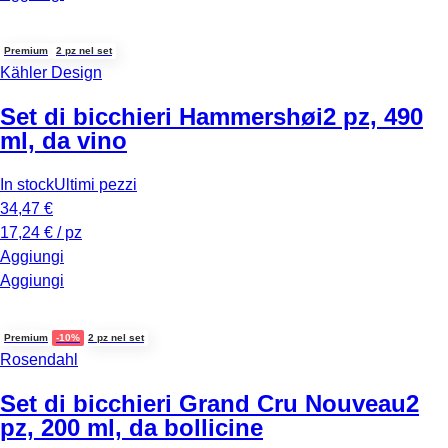
Premium
2 pz nel set
Kähler Design
Set di bicchieri Hammershøi
2 pz, 490
ml, da vino
In stock
Ultimi pezzi
34,47 €
17,24 € / pz
Aggiungi
Aggiungi
Premium
-10%
2 pz nel set
Rosendahl
Set di bicchieri Grand Cru Nouveau
2
pz, 200 ml, da bollicine