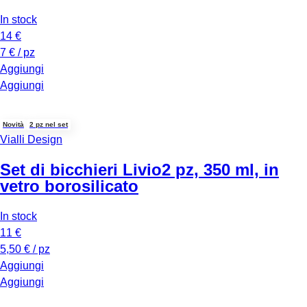
In stock
14 €
7 € / pz
Aggiungi
Aggiungi
Novità
2 pz nel set
Vialli Design
Set di bicchieri Livio
2 pz, 350 ml, in
vetro borosilicato
In stock
11 €
5,50 € / pz
Aggiungi
Aggiungi