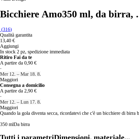
Bicchiere Amo
350 ml, da birra
,
(
316
)
Qualità garantita
13,40 €
Aggiungi
In stock 2 pz, spedizione immediata
Ritiro Fai da te
A partire da 0,90 €
·
Mer 12. – Mar 18. 8.
Maggiori
Consegna a domicilio
A partire da 2,90 €
·
Mer 12. – Lun 17. 8.
Maggiori
Quando la gola diventa secca, ricordatevi che c'è un bicchiere di birra b
350 ml
Da birra
Tutti i parametri
Dimensioni, materiale...