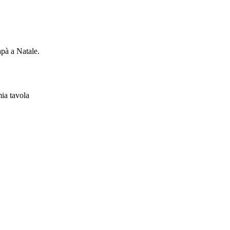
apà a Natale.
ia tavola