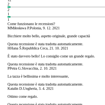
2
2
1
1
Come funzionano le recensioni?
M
Miłosława P.
Polonia
,
9. 12. 2021
Bicchiere molto bello, aspetto originale, grande capacità
Questa recensione è stata tradotta automaticamente.
H
Hana Š.
Repubblica Ceca
,
21. 10. 2021
È stato davvero bello! Lo consiglio come un grande regalo.
Questa recensione è stata tradotta automaticamente.
P
Petra G.
Slovacchia
,
2. 10. 2021
La tazza è bellissima e molto interessante,
Questa recensione è stata tradotta automaticamente.
Katalin D.
Ungheria
,
3. 4. 2021
Ottimo come regalo.
Questa recensione è stata tradotta automaticamente.