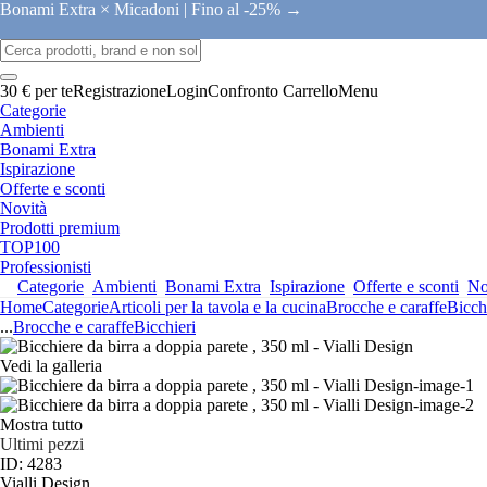
Bonami Extra × Micadoni |
Fino al -25% →
30 € per te
Registrazione
Login
Confronto
Carrello
Menu
Categorie
Ambienti
Bonami Extra
Ispirazione
Offerte e sconti
Novità
Prodotti premium
TOP100
Professionisti
Categorie
Ambienti
Bonami Extra
Ispirazione
Offerte e sconti
No
Home
Categorie
Articoli per la tavola e la cucina
Brocche e caraffe
Bicch
...
Brocche e caraffe
Bicchieri
Vedi la galleria
Mostra tutto
Ultimi pezzi
ID: 4283
Vialli Design