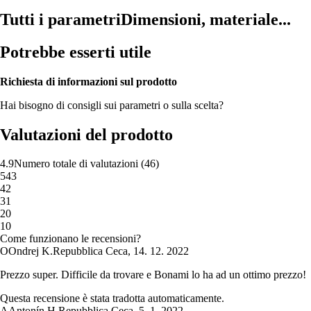
Tutti i parametri
Dimensioni, materiale...
Potrebbe esserti utile
Richiesta di informazioni sul prodotto
Hai bisogno di consigli sui parametri o sulla scelta?
Valutazioni del prodotto
4.9
Numero totale di valutazioni
(
46
)
5
43
4
2
3
1
2
0
1
0
Come funzionano le recensioni?
O
Ondrej K.
Repubblica Ceca
,
14. 12. 2022
Prezzo super. Difficile da trovare e Bonami lo ha ad un ottimo prezzo!
Questa recensione è stata tradotta automaticamente.
A
Antonín H.
Repubblica Ceca
,
5. 1. 2022