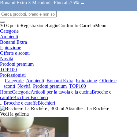
Bonami Extra × Micadoni |
Fino al -25% →
30 € per te
Registrazione
Login
Confronto
Carrello
Menu
Categorie
Ambienti
Bonami Extra
Ispirazione
Offerte e sconti
Novità
Prodotti premium
TOP100
Professionisti
Categorie
Ambienti
Bonami Extra
Ispirazione
Offerte e
sconti
Novità
Prodotti premium
TOP100
Home
Categorie
Articoli per la tavola e la cucina
Brocche e
caraffe
Bicchieri
Bicchieri
...
Brocche e caraffe
Bicchieri
Vedi la galleria