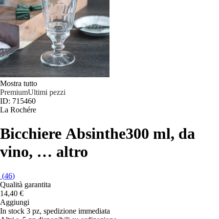
Mostra tutto
Premium
Ultimi pezzi
ID: 715460
La Rochére
Bicchiere Absinthe
300 ml, da
vino
, …
altro
(
46
)
Qualità garantita
14,40 €
Aggiungi
In stock 3 pz, spedizione immediata