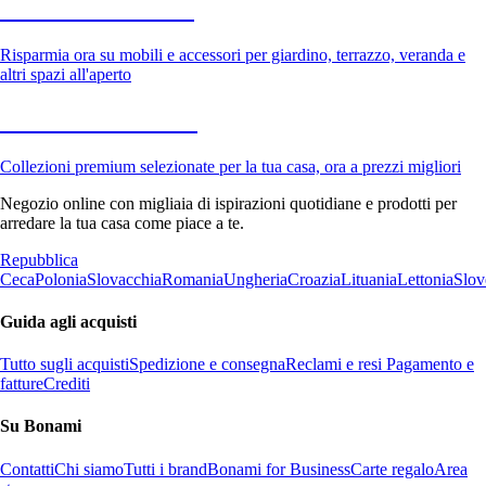
Giardino in saldo
Risparmia ora su mobili e accessori per giardino, terrazzo, veranda e
altri spazi all'aperto
Premium in saldo
Collezioni premium selezionate per la tua casa, ora a prezzi migliori
Negozio online con migliaia di ispirazioni quotidiane e prodotti per
arredare la tua casa come piace a te.
Repubblica
Ceca
Polonia
Slovacchia
Romania
Ungheria
Croazia
Lituania
Lettonia
Slov
Guida agli acquisti
Tutto sugli acquisti
Spedizione e consegna
Reclami e resi
Pagamento e
fatture
Crediti
Su Bonami
Contatti
Chi siamo
Tutti i brand
Bonami for Business
Carte regalo
Area