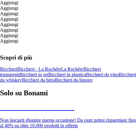
Aggiungi
Aggiungi
Aggiungi
Aggiungi
Aggiungi
Aggiungi
Aggiungi
Aggiungi
Scopri di più
Bicchieri
Bicchieri · La Rochére
La Rochére
Bicchieri
trasparenti
Bicchieri in set
Bicchieri in plastica
Bicchieri da vino
Bicchieri
da whiskey
Bicchieri da birra
Bicchieri da liquore
Solo su Bonami
Saldi estivi fino al -40%
Non lasciarti sfuggire questa occasione! Da oggi potrai risparmiare fino
al 40% su oltre 10.000 prodotti in offerta