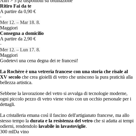
Altri > 5 pz disponibili su ordinazione
Ritiro Fai da te
A partire da 0,90 €
·
Mer 12. – Mar 18. 8.
Maggiori
Consegna a domicilio
A partire da 2,90 €
·
Mer 12. – Lun 17. 8.
Maggiori
Godetevi una cena degna dei re francesi!
La Rochère è una vetreria francese con una storia che risale al
XV secolo
che crea gioielli di vetro che uniscono la pura praticità alla
bellezza artistica.
Sebbene la lavorazione del vetro si avvalga di tecnologie moderne,
ogni piccolo pezzo di vetro viene visto con un occhio personale per i
dettagli.
La cristalleria emana così il fascino dell'artigianato francese, ma allo
stesso tempo la
durata e la resistenza del vetro
che si adatta ai tempi
odierni, rendendolo
lavabile in lavastoviglie
.
300 ml
Da vino