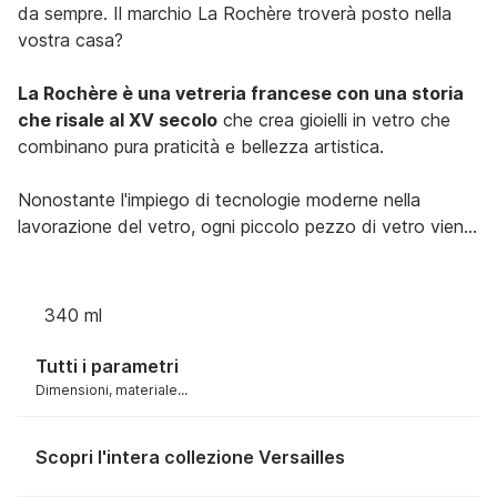
da sempre. Il marchio La Rochère troverà posto nella
vostra casa?
La Rochère è una vetreria francese con una storia
che risale al XV secolo
che crea gioielli in vetro che
combinano pura praticità e bellezza artistica.
Nonostante l'impiego di tecnologie moderne nella
lavorazione del vetro, ogni piccolo pezzo di vetro viene
visto con un occhio personale per i dettagli.
La cristalleria emana così il fascino dell'artigianato
340 ml
francese, ma allo stesso tempo la
durata e la
resistenza del vetro
che si adatta ai tempi odierni,
Tutti i parametri
rendendolo
lavabile in lavastoviglie
.
Dimensioni, materiale...
Scopri l'intera collezione Versailles