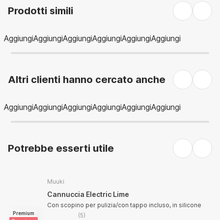
Prodotti simili
Aggiungi
Aggiungi
Aggiungi
Aggiungi
Aggiungi
Aggiungi
Altri clienti hanno cercato anche
Aggiungi
Aggiungi
Aggiungi
Aggiungi
Aggiungi
Aggiungi
Potrebbe esserti utile
Muuki
Cannuccia Electric Lime
Con scopino per pulizia/con tappo incluso, in silicone
Premium
(
5
)