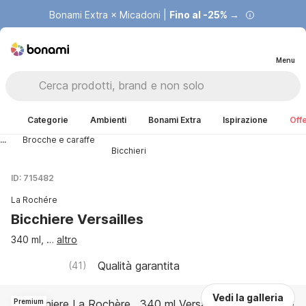
Bonami Extra × Micadoni |
Fino al -25% →
Menu
Categorie
Ambienti
Bonami Extra
Ispirazione
Offe
...
Brocche e caraffe
Bicchieri
ID: 715482
La Rochére
Bicchiere Versailles
340 ml
, …
altro
Qualità garantita
(
41
)
Vedi la galleria
Premium