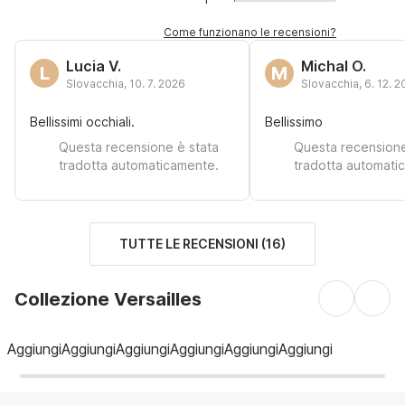
Come funzionano le recensioni?
Lucia V.
Michal O.
L
M
Slovacchia
,
10. 7. 2026
Slovacchia
,
6. 12. 
Bellissimi occhiali.
Bellissimo
Questa recensione è stata
Questa recensione
tradotta automaticamente.
tradotta automati
TUTTE LE RECENSIONI
(
16
)
Collezione Versailles
Aggiungi
Aggiungi
Aggiungi
Aggiungi
Aggiungi
Aggiungi