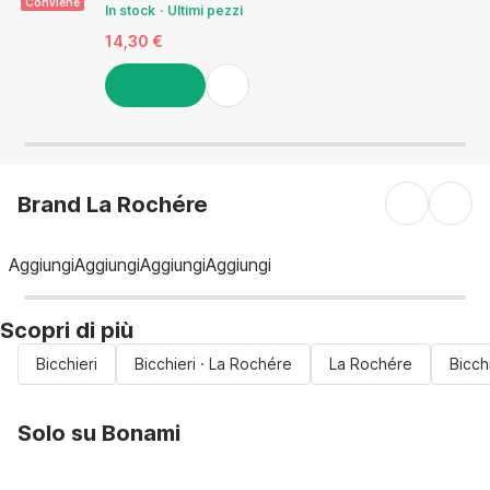
Conviene
In stock
Ultimi pezzi
14,30 €
AGGIUNGI
Brand La Rochére
Aggiungi
Aggiungi
Aggiungi
Aggiungi
Scopri di più
Bicchieri
Bicchieri · La Rochére
La Rochére
Bicch
Solo su Bonami