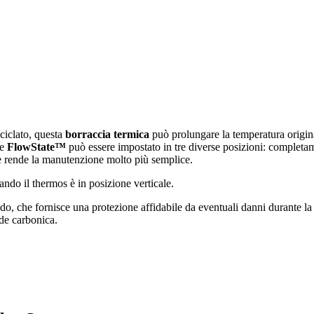
iciclato, questa
borraccia termica
può prolungare la temperatura origin
te
FlowState™
può essere impostato in tre diverse posizioni: completa
e rende la manutenzione molto più semplice.
ando il thermos è in posizione verticale.
ido, che fornisce una protezione affidabile da eventuali danni durante 
ide carbonica.