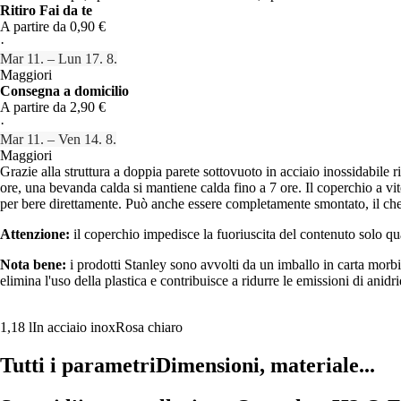
Ritiro Fai da te
A partire da 0,90 €
·
Mar 11. – Lun 17. 8.
Maggiori
Consegna a domicilio
A partire da 2,90 €
·
Mar 11. – Ven 14. 8.
Maggiori
Grazie alla struttura a doppia parete sottovuoto in acciaio inossidabile r
ore, una bevanda calda si mantiene calda fino a 7 ore. Il coperchio a vi
per bere direttamente. Può anche essere completamente smontato, il ch
Attenzione:
il coperchio impedisce la fuoriuscita del contenuto solo qu
Nota bene:
i prodotti Stanley sono avvolti da un imballo in carta morb
elimina l'uso della plastica e contribuisce a ridurre le emissioni di anidr
1,18 l
In acciaio inox
Rosa chiaro
Tutti i parametri
Dimensioni, materiale...