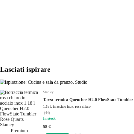
AGGIUNGI
AGGIUNGI
Lasciati ispirare
Stanley
Tazza termica Quencher H2.0 FlowState Tumbler
1,18 l, in acciaio inox, rosa chiaro
(
44
)
In stock
58 €
Premium