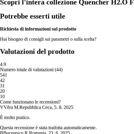
Scopri l'intera collezione Quencher H2.O 
Potrebbe esserti utile
Richiesta di informazioni sul prodotto
Hai bisogno di consigli sui parametri o sulla scelta?
Valutazioni del prodotto
4.9
Numero totale di valutazioni
(
44
)
5
41
4
2
3
1
2
0
1
0
Come funzionano le recensioni?
V
Věra M.
Repubblica Ceca
,
5. 8. 2025
È molto pratico.
Questa recensione è stata tradotta automaticamente.
B
Bucurescu R.
Romania
,
23. 6. 2025