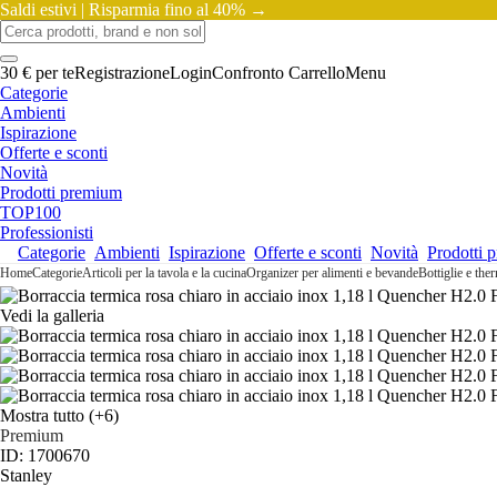
Saldi estivi |
Risparmia fino al 40% →
30 € per te
Registrazione
Login
Confronto
Carrello
Menu
Categorie
Ambienti
Ispirazione
Offerte e sconti
Novità
Prodotti premium
TOP100
Professionisti
Categorie
Ambienti
Ispirazione
Offerte e sconti
Novità
Prodotti 
Home
Categorie
Articoli per la tavola e la cucina
Organizer per alimenti e bevande
Bottiglie e the
Vedi la galleria
Mostra tutto
(+6)
Premium
ID: 1700670
Stanley