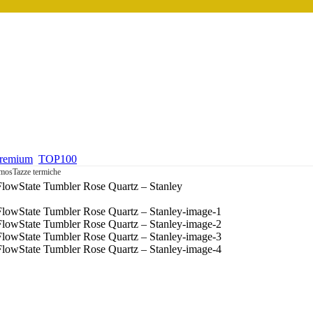
premium
TOP100
rmos
Tazze termiche