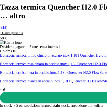
Tazza termica Quencher H2.0 F
…
altro
(
44
)
Qualità garantita
58 €
Desidero pagare in 3 rate senza interessi
Colore (10)
Borraccia termica grigio chiaro in acciaio inox 1,18 l Quencher H2.0
Borraccia termica rosa chiaro in acciaio inox 1,18 l Quencher H2.0 F
Borraccia termica nera in acciaio inox 1,18 l Quencher H2.0 FlowStat
Borraccia termica bianca in acciaio inox 1,18 l Quencher H2.0 FlowSt
+
6
In stock > 5 pz, spedizione immediata
In stock, spedizione immediata