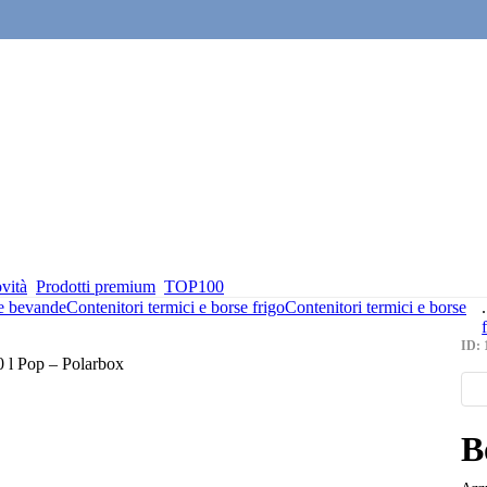
vità
Prodotti premium
TOP100
 e bevande
Contenitori termici e borse frigo
Contenitori termici e borse
.
ID: 
B