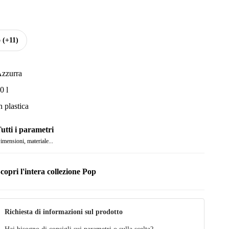
o
(+11)
zzurra
0 l
n plastica
utti i parametri
imensioni, materiale...
copri l'intera collezione Pop
Richiesta di informazioni sul prodotto