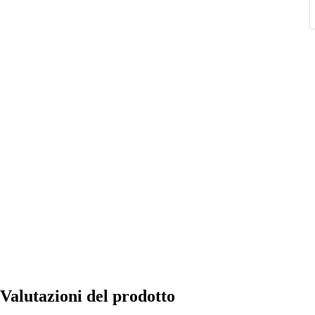
da pulire.
Nota bene: non sono inclusi i siberini.
Valutazioni del prodotto