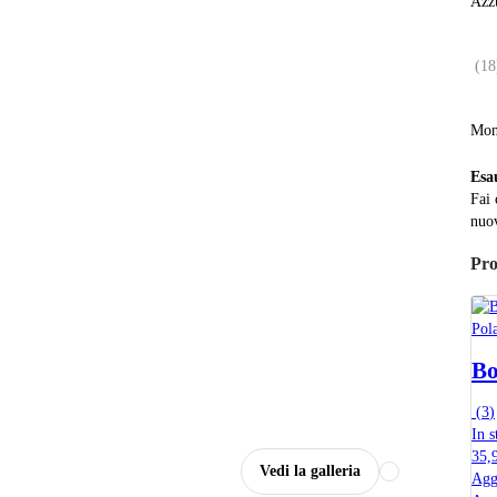
Azzu
(
18
Mon
Esa
Fai 
nuov
Pro
Pol
Bo
(
3
)
In s
35,
Vedi la galleria
Agg