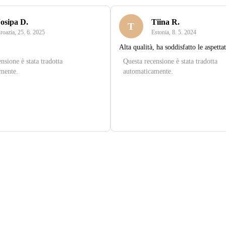
osipa D.
Tiina R.
T
roazia
,
25. 6. 2025
Estonia
,
8. 5. 2024
Alta qualità, ha soddisfatto le aspettat
nsione è stata tradotta
Questa recensione è stata tradotta
mente.
automaticamente.