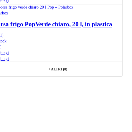
iungi
arbox
rsa frigo Pop
Verde chiaro, 20 l, in plastica
1
)
tock
€
iungi
iungi
+
ALTRI (8)