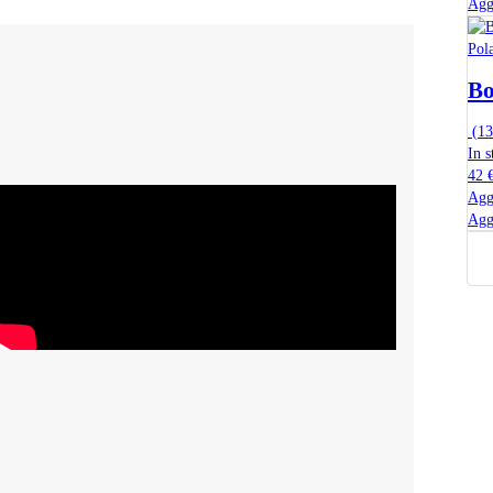
Agg
Pol
Bo
(
13
In s
42 
Agg
Agg