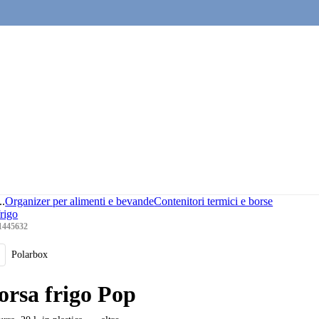
..
Organizer per alimenti e bevande
Contenitori termici e borse
frigo
1445632
Polarbox
orsa frigo Pop