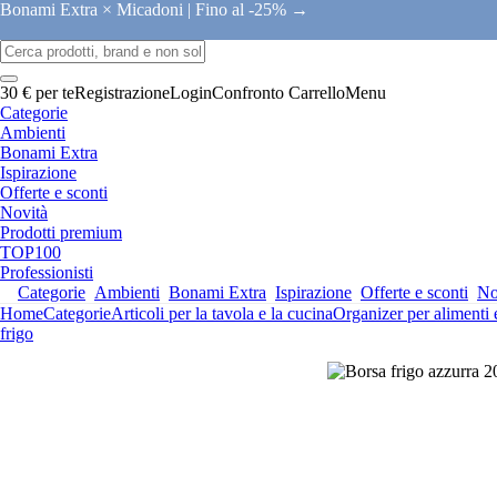
Bonami Extra × Micadoni |
Fino al -25% →
30 € per te
Registrazione
Login
Confronto
Carrello
Menu
Categorie
Ambienti
Bonami Extra
Ispirazione
Offerte e sconti
Novità
Prodotti premium
TOP100
Professionisti
Categorie
Ambienti
Bonami Extra
Ispirazione
Offerte e sconti
No
Home
Categorie
Articoli per la tavola e la cucina
Organizer per alimenti
frigo