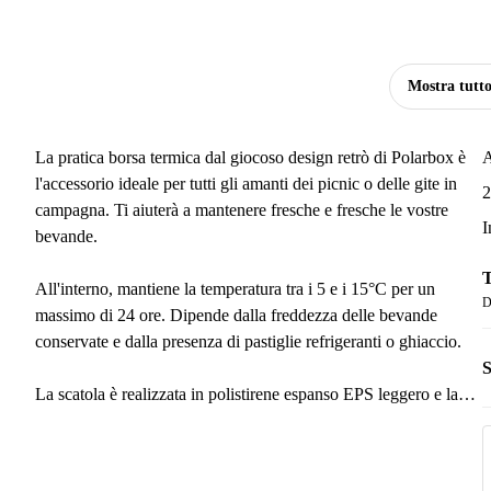
Mostra tutt
La pratica borsa termica dal giocoso design retrò di Polarbox è
A
l'accessorio ideale per tutti gli amanti dei picnic o delle gite in
2
campagna. Ti aiuterà a mantenere fresche e fresche le vostre
I
bevande.
T
All'interno, mantiene la temperatura tra i 5 e i 15°C per un
D
massimo di 24 ore. Dipende dalla freddezza delle bevande
conservate e dalla presenza di pastiglie refrigeranti o ghiaccio.
S
La scatola è realizzata in polistirene espanso EPS leggero e la
finitura finale è uno strato di polipropilene. Questo lo rende un
eccellente isolante con un'elevata resistenza meccanica e
assorbimento degli urti. La sua superficie è facile da mantenere e