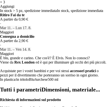
+
3
Aggiungi
In stock > 5 pz, spedizione immediata
In stock, spedizione immediata
Ritiro Fai da te
A partire da 0,90 €
·
Mar 11. – Lun 17. 8.
Maggiori
Consegna a domicilio
A partire da 2,90 €
·
Mar 11. – Ven 14. 8.
Maggiori
È blu, grande e carino. Che cos'è? È Elvis. Non lo conosci?
Viene da
Rex London
ed è qui per illuminare gli occhi dei più piccoli.
Acquistate per i vostri bambini e per voi stessi
accessori pratici
o
pezzi per il divertimento che porteranno un sorriso in ogni giorno.
In plastica/in tritolo
Blu/turchese
500 ml
Tutti i parametri
Dimensioni, materiale...
Richiesta di informazioni sul prodotto