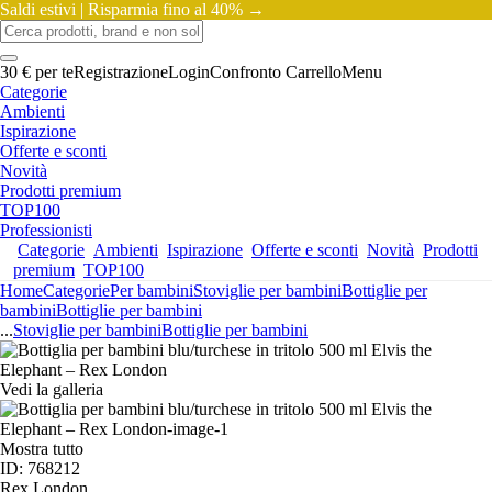
Saldi estivi |
Risparmia fino al 40% →
30 € per te
Registrazione
Login
Confronto
Carrello
Menu
Categorie
Ambienti
Ispirazione
Offerte e sconti
Novità
Prodotti premium
TOP100
Professionisti
Categorie
Ambienti
Ispirazione
Offerte e sconti
Novità
Prodotti
premium
TOP100
Home
Categorie
Per bambini
Stoviglie per bambini
Bottiglie per
bambini
Bottiglie per bambini
...
Stoviglie per bambini
Bottiglie per bambini
Vedi la galleria
Mostra tutto
ID: 768212
Rex London