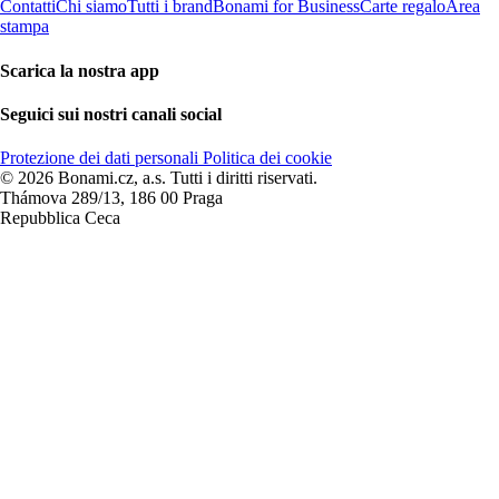
Contatti
Chi siamo
Tutti i brand
Bonami for Business
Carte regalo
Area
stampa
Scarica la nostra app
Seguici sui nostri canali social
Protezione dei dati personali
Politica dei cookie
© 2026 Bonami.cz, a.s. Tutti i diritti riservati.
Thámova 289/13, 186 00 Praga
Repubblica Ceca