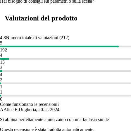
Hai bisogno di consigli sui parametri o sulla scelta?
Valutazioni del prodotto
4.8
Numero totale di valutazioni
(
212
)
5
192
4
15
3
4
2
1
1
0
Come funzionano le recensioni?
A
Alice E.
Ungheria
,
20. 2. 2024
Si abbina perfettamente a uno zaino con una fantasia simile
Questa recensione è stata tradotta automaticamente.