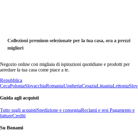
saldo
Collezioni premium selezionate per la tua casa, ora a prezzi
migliori
Negozio online con migliaia di ispirazioni quotidiane e prodotti per
arredare la tua casa come piace a te.
Repubblica
Ceca
Polonia
Slovacchia
Romania
Ungheria
Croazia
Lituania
Lettonia
Slov
Guida agli acquisti
Tutto sugli acquisti
Spedizione e consegna
Reclami e resi
Pagamento e
fatture
Crediti
Su Bonami