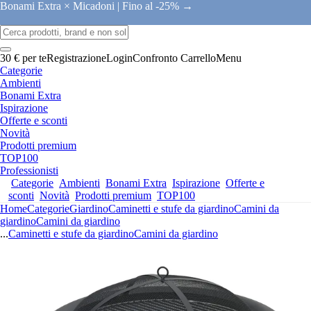
Bonami Extra × Micadoni |
Fino al -25% →
30 € per te
Registrazione
Login
Confronto
Carrello
Menu
Categorie
Ambienti
Bonami Extra
Ispirazione
Offerte e sconti
Novità
Prodotti premium
TOP100
Professionisti
Categorie
Ambienti
Bonami Extra
Ispirazione
Offerte e
sconti
Novità
Prodotti premium
TOP100
Home
Categorie
Giardino
Caminetti e stufe da giardino
Camini da
giardino
Camini da giardino
...
Caminetti e stufe da giardino
Camini da giardino