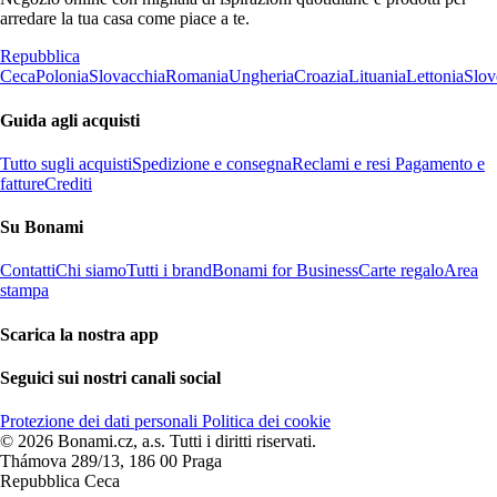
arredare la tua casa come piace a te.
Repubblica
Ceca
Polonia
Slovacchia
Romania
Ungheria
Croazia
Lituania
Lettonia
Slov
Guida agli acquisti
Tutto sugli acquisti
Spedizione e consegna
Reclami e resi
Pagamento e
fatture
Crediti
Su Bonami
Contatti
Chi siamo
Tutti i brand
Bonami for Business
Carte regalo
Area
stampa
Scarica la nostra app
Seguici sui nostri canali social
Protezione dei dati personali
Politica dei cookie
© 2026 Bonami.cz, a.s. Tutti i diritti riservati.
Thámova 289/13, 186 00 Praga
Repubblica Ceca