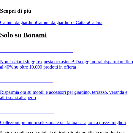
Scopri di più
Camini da giardino
Camini da giardino · Cattara
Cattara
Solo su Bonami
Saldi estivi fino al -40%
Non lasciarti sfuggire questa occasione! Da oggi potrai risparmiare fino
al 40% su oltre 10.000 prodotti in offerta
Giardino in saldo
Risparmia ora su mobili e accessori per giardino, terrazzo, veranda e
altri spazi all'aperto
Premium in saldo
Collezioni premium selezionate per la tua casa, ora a prezzi migliori
Negozio online con migliaia di ispirazioni quotidiane e prodotti per