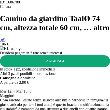
ID: 1686780
Cattara
Camino da giardino Taal
Ø 74
cm, altezza totale 60 cm
, …
altro
(
6
)
106 €
Desidero pagare in 3 rate senza interessi
AGGIUNGI
In stock 1 pz, spedizione immediata
Altri 3 pz disponibili su ordinazione
Consegna a domicilio
A partire da 2,90 €
·
Mer 12. – Mar 18. 8.
Maggiori
Cosa sarebbe l'estate senza salsicce arrostite o barbecue in famiglia? Il
giusto articolo per te e i tuoi amici è questo braciere multifunzionale, la
cui stabilità è garantita da una struttura a due anelli con quattro gambe