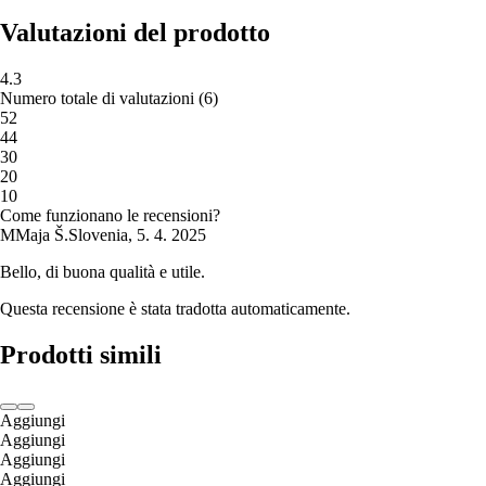
Valutazioni del prodotto
4.3
Numero totale di valutazioni
(
6
)
5
2
4
4
3
0
2
0
1
0
Come funzionano le recensioni?
M
Maja Š.
Slovenia
,
5. 4. 2025
Bello, di buona qualità e utile.
Questa recensione è stata tradotta automaticamente.
Prodotti simili
Aggiungi
Aggiungi
Aggiungi
Aggiungi